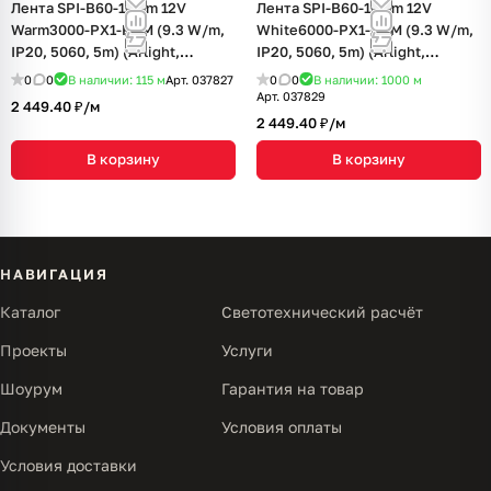
Лента SPI-B60-10mm 12V
Лента SPI-B60-10mm 12V
Warm3000-PX1-RAM (9.3 W/m,
White6000-PX1-RAM (9.3 W/m,
IP20, 5060, 5m) (Arlight,
IP20, 5060, 5m) (Arlight,
бегущий огонь)
бегущий огонь)
0
0
В наличии: 115
м
Арт.
037827
0
0
В наличии: 1000
м
Арт.
037829
2 449.40 ₽/
м
2 449.40 ₽/
м
В корзину
В корзину
НАВИГАЦИЯ
Каталог
Светотехнический расчёт
Проекты
Услуги
Шоурум
Гарантия на товар
Документы
Условия оплаты
Условия доставки