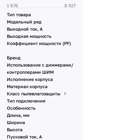
питания
Световые указатели
Тип товара
Комплектующие для
Модельный ряд
монтажа
Выходной ток, А
Электрокарнизы с
Выходная мощность
моторами
Коэффициент мощности (PF)
Электрокарнизы с
моторами
Бренд
Использование с диммерами/
контроллерами ШИМ
Исполнение корпуса
Материал корпуса
Класс пылевлагозащиты
?
Тип подключения
Особенность
Длина, мм
Ширина
Высота
Пусковой ток, А