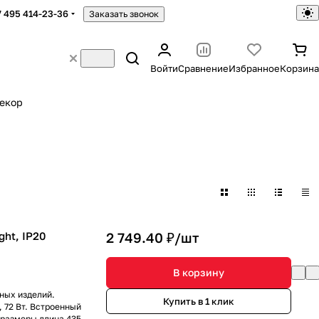
7 495 414-23-36
Заказать звонок
Войти
Сравнение
Избранное
Корзина
екор
ght, IP20
2 749.40 ₽/
шт
В корзину
ных изделий.
Купить в 1 клик
 72 Вт. Встроенный
 размеры длина 435