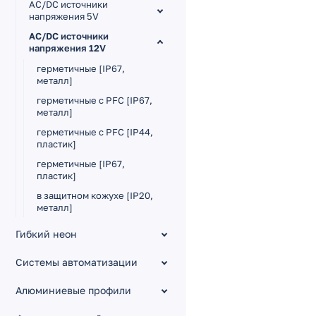
AC/DC источники
напряжения 5V
AC/DC источники
напряжения 12V
герметичные [IP67,
металл]
герметичные с PFC [IP67,
металл]
герметичные с PFC [IP44,
пластик]
герметичные [IP67,
пластик]
в защитном кожухе [IP20,
металл]
на DIN-рейку [IP20]
Гибкий неон
компактные [IP20,
пластик]
Системы автоматизации
тонкие [IP20, металл,
Алюминиевые профили
пластик]
сетевые адаптеры