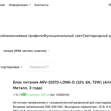
+
ния
Информация
Контакты
ии
Алюминиевые профили
Функциональный свет
Светодиодный д
тонкие [IP20, металл, пластик]
17
Найдено
 сортировки
Блок питания ARV-12072-LONG-D (12V, 6A, 72W) (Arli
Металл, 3 года)
0
0
В наличии: 200
шт
Арт.
023264(2)
Источник напряжения с гальванической развязкой для светодиод
Входное напряжение 200-240 VAC. Выходные параметры: 12 В, 6 А,
PFC >0,5. Негерметичный алюминиевый корпус IP 20. Габаритные