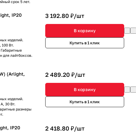
йный срок 5 лет.
ight, IP20
3 192.80 ₽/
шт
В корзину
ных изделий.
Купить в 1 клик
 100 Вт.
 Габаритные
н для лайтбоксов.
) (Arlight,
2 489.20 ₽/
шт
В корзину
ных изделий.
Купить в 1 клик
А, 30 Вт.
абаритные размеры
т.
ght, IP20
2 418.80 ₽/
шт