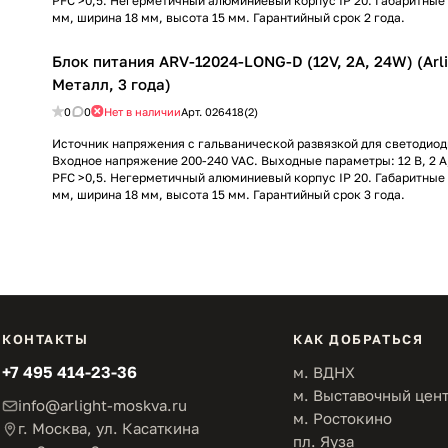
PFC >0,5. Негерметичный алюминиевый корпус IP 20. Габаритные
мм, ширина 18 мм, высота 15 мм. Гарантийный срок 2 года.
Блок питания ARV-12024-LONG-D (12V, 2A, 24W) (Arli
Металл, 3 года)
0
0
Нет в наличии
Арт.
026418(2)
Источник напряжения с гальванической развязкой для светодиод
Входное напряжение 200-240 VAC. Выходные параметры: 12 В, 2 А
PFC >0,5. Негерметичный алюминиевый корпус IP 20. Габаритные
мм, ширина 18 мм, высота 15 мм. Гарантийный срок 3 года.
КОНТАКТЫ
КАК ДОБРАТЬСЯ
+7 495 414-23-36
м. ВДНХ
м. Выставочный цен
info@arlight-moskva.ru
м. Ростокино
г. Москва, ул. Касаткина
пл. Яуза