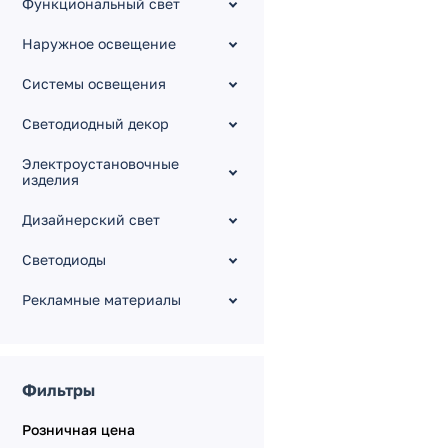
Функциональный свет
AC/DC источники
напряжения 24V
Наружное освещение
AC/DC источники
напряжения 36V
Системы освещения
AC/DC источники
напряжения 48V
Светодиодный декор
Портативные зарядные
Электроустановочные
станции
изделия
AC/DC диммируемые
источники напряжения
Дизайнерский свет
AC/DC регулируемые
источники напряжения
Светодиоды
AC/DC источники тока
Рекламные материалы
[для мощных
светодиодов]
AC/DC диммируемые
источники тока
Фильтры
Источники питания для
Крайнего Севера
Розничная цена
Источники аварийного