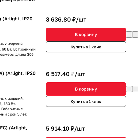
(Arlight, IP20
3 636.80 ₽/
шт
В корзину
ных изделий.
Купить в 1 клик
, 60 Вт. Встроенный
размеры длина 305
 (Arlight, IP20
6 517.40 ₽/
шт
В корзину
ных изделий.
Купить в 1 клик
, 130 Вт.
. Габаритные
ный срок 5 лет.
C) (Arlight,
5 914.10 ₽/
шт