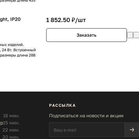
 размеры длина 435
ght, IP20
1 852.50 ₽/
шт
Заказать
ных изделий.
, 24 Вт. Встроенный
 размеры длина 288
РАССЫЛКА
16 мин.
Подписаться на новости и акции
тр
15 мин.
22 мин.
20 мин.