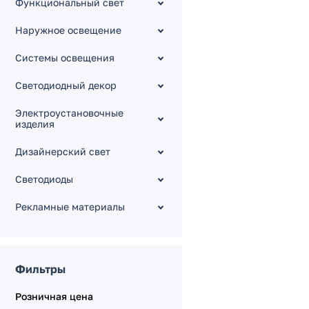
Функциональный свет
CDW
Управление цветом RGB
Наружное освещение
и тоном RGBW-WW
Динамические эффекты
Системы освещения
DMX
Светодиодный декор
Динамические эффекты
SPI
Электроустановочные
Стабилизированные IC
изделия
Питание от сети 230V
Дизайнерский свет
Специализированные
Линзованные
Светодиоды
Универсальные 48V 10
Рекламные материалы
мм
Универсальные 12V 8-10
мм
Линейки SL
Фильтры
Аксессуары для
подключения
Розничная цена