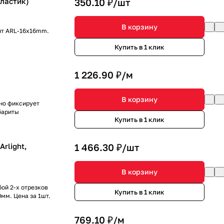
Пластик)
350.10 ₽/
шт
В корзину
нт ARL-16x16mm.
Купить в 1 клик
1 226.90 ₽/
м
В корзину
но фиксирует
бариты
Купить в 1 клик
rlight,
1 466.30 ₽/
шт
В корзину
ой 2-х отрезков
Купить в 1 клик
мм. Цена за 1шт.
769.10 ₽/
м