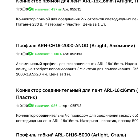
Коннектор прямой для лент ARL-16x16mm (Arlight, 
0
0
В наличии: 497
шт
Арт.
055711
Коннектор прямой для соединения 2-х отрезков светодиодных ле
Питание 230 В. Материал - пластик. Цена за 1 шт.
Профиль ARH-CH16-2000-ANOD (Arlight, Алюминий)
0
0
В наличии: 1000
м
Арт.
052093
Алюминиевый профиль для фиксации ленты ARL-16x16mm. Надеж
ленту, не требует использования 3М скотча для приклеивания. Га
2000x18.5x20 мм. Цена за 1 м.
Коннектор соединительный для лент ARL-16x16mm (A
Пластик)
0
0
В наличии: 986
шт
Арт.
055713
Коннектор соединительный с проводом для соединения между соб
светодиодных лент ARL-16x16mm. Материал - пластик, провод 500
Профиль гибкий ARL-CH16-5000 (Arlight, Сталь)