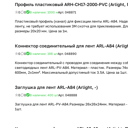
Профиль пластиковый ARH-CH17-2000-PVC (Arlight, 
0
0
В наличии: 1000
м
Арт.
048871
Пластиковый профиль (канал) для фиксации ленты ARL-A84. Над
ленту, не требует использования 3М скотча для приклеивания. Д
размеры 20х20 мм. Цена за 1м.
Коннектор соединительный для лент ARL-A84 (Arlig
0
0
В наличии: 198
шт
Арт.
048890
Коннектор соединительный с проводом для соединения между соб
светодиодных лент ARL-PV-A84. Материал - пластик. Размеры 74
600мм, 2х1мм². Максимальный допустимый ток 3.5А. Цена за 1шт.
Заглушка для лент ARL-A84 (Arlight, -)
0
0
В наличии: 400
шт
Арт.
048888
Заглушка для лент ARL-PV-A84.Размеры 26x26x24мм. Материал - 
1шт.