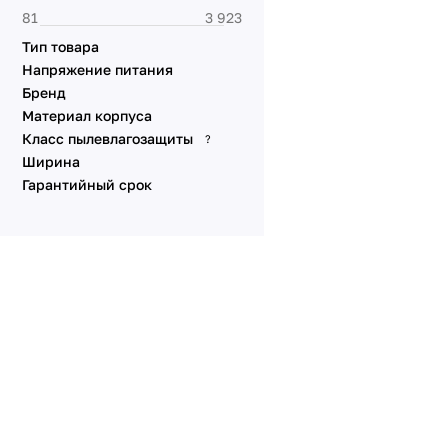
Аксессуары для монтажа
Заглушки, клипсы
Тип товара
Коннекторы 2pin для лент
Напряжение питания
5 мм
Бренд
Коннекторы 2pin для лент
Материал корпуса
8 мм
Класс пылевлагозащиты
?
Коннекторы 2pin для лент
Ширина
10 мм
Гарантийный срок
Коннекторы 3-5pin для
лент RGB/W, MIX
Коннекторы с разъемами
Герметичные коннекторы
Аксессуары для
подключения 230V
Аксессуары для
подключения COB
Аксессуары для
подключения FLT
Аксессуары для монтажа