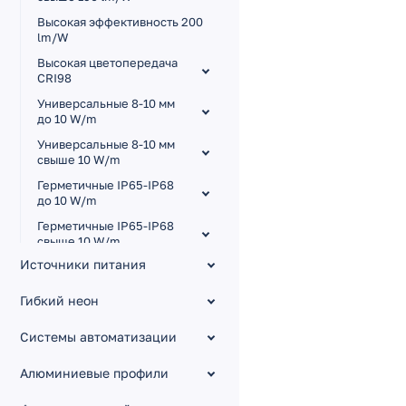
Высокая эффективность 200
lm/W
Высокая цветопередача
CRI98
Универсальные 8-10 мм
до 10 W/m
Универсальные 8-10 мм
свыше 10 W/m
Герметичные IP65-IP68
до 10 W/m
Герметичные IP65-IP68
свыше 10 W/m
Источники питания
Для сауны и бассейна
Узкие 3.5-5 мм
Гибкий неон
Широкие 15-85 мм
Системы автоматизации
Малый шаг резки
Изгиб на плоскости RZ
Алюминиевые профили
Управление тоном MIX,