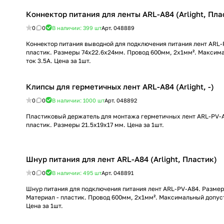
Коннектор питания для ленты ARL-A84 (Arlight, Пла
0
0
В наличии: 399
шт
Арт.
048889
Коннектор питания выводной для подключения питания лент ARL-
пластик. Размеры 74x22.6x24мм. Провод 600мм, 2х1мм². Максим
ток 3.5А. Цена за 1шт.
Клипсы для герметичных лент ARL-A84 (Arlight, -)
0
0
В наличии: 1000
шт
Арт.
048892
Пластиковый держатель для монтажа герметичных лент ARL-PV-A
пластик. Размеры 21.5x19x17 мм. Цена за 1шт.
Шнур питания для лент ARL-A84 (Arlight, Пластик)
0
0
В наличии: 495
шт
Арт.
048891
Шнур питания для подключения питания лент ARL-PV-A84. Разме
Материал - пластик. Провод 600мм, 2х1мм². Максимальный допус
Цена за 1шт.