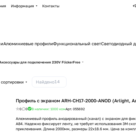
+
ния
Информация
Контакты
ии
Алюминиевые профили
Функциональный свет
Светодиодный д
Аксессуары для подключения 230V FlickerFree
14
Найдено
 сортировки
Профиль с экраном ARH-CH17-2000-ANOD (Arlight, 
0
0
В наличии: 1000
ком
Арт.
055692
Алюминиевый профиль анодированный (канал) с экраном для фик
A84. Надежно фиксирует ленту, не требует использования 3М ско
приклеивания. Длина 2000мм, размеры 22х18.6 мм. Цена за компл