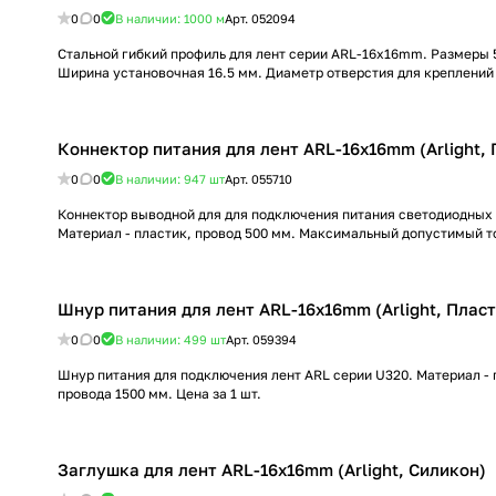
0
0
В наличии: 1000
м
Арт.
052094
Стальной гибкий профиль для лент серии ARL-16x16mm. Размеры 
Ширина установочная 16.5 мм. Диаметр отверстия для креплений 
Коннектор питания для лент ARL-16x16mm (Arlight, 
0
0
В наличии: 947
шт
Арт.
055710
Коннектор выводной для для подключения питания светодиодных
Материал - пластик, провод 500 мм. Максимальный допустимый ток
Шнур питания для лент ARL-16x16mm (Arlight, Пласт
0
0
В наличии: 499
шт
Арт.
059394
Шнур питания для подключения лент ARL серии U320. Материал - 
провода 1500 мм. Цена за 1 шт.
Заглушка для лент ARL-16x16mm (Arlight, Силикон)