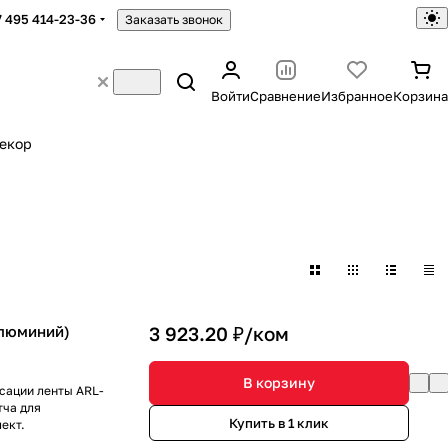
7 495 414-23-36
Заказать звонок
Войти
Сравнение
Избранное
Корзина
екор
Алюминий)
3 923.20 ₽/
ком
В корзину
сации ленты ARL-
тча для
Купить в 1 клик
ект.