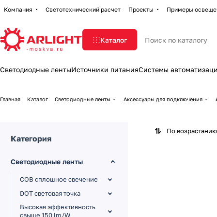
Компания
Светотехнический расчет
Проекты
Примеры освеще
Каталог
Светодиодные ленты
Источники питания
Системы автоматизац
Главная
Каталог
Светодиодные ленты
Аксессуары для подключения
По возрастанию
Категория
Светодиодные ленты
COB сплошное свечение
DOT световая точка
Высокая эффективность
свыше 150 lm/W