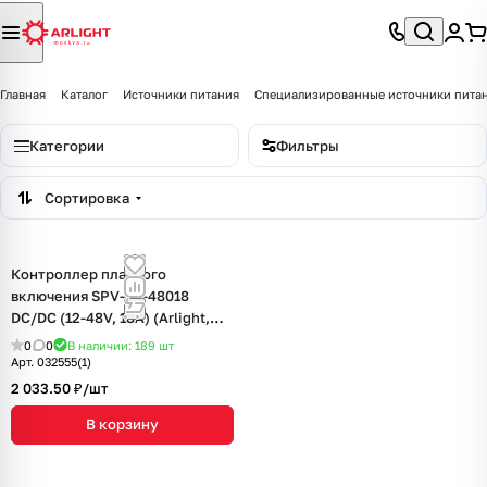
Главная
Каталог
Источники питания
Специализированные источники пита
Категории
Фильтры
Сортировка
Контроллер плавного
включения SPV-SS-48018
DC/DC (12-48V, 18A) (Arlight,
IP20 Пластик, 5 лет)
0
0
В наличии: 189
шт
Арт.
032555(1)
2 033.50 ₽/
шт
В корзину