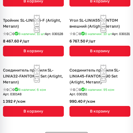
В корзину
В корзину
Тройник SL-LINIA65-F (Arlight,
Угол SL-LINIA55-FANTOM
Металл)
внешний (Arlight, Металл)
0
0
В наличии: 11
шт
Арт.
030128
0
0
В наличии: 10
шт
Арт.
030131
8 467.60 ₽/
шт
6 767.50 ₽/
шт
В корзину
В корзину
Соединитель профиля SL-
Соединитель профиля SL-
LINIA32-FANTOM-T Set (Arlight,
LINIA45-FANTOM-L90 Set
Металл)
(Arlight, Металл)
0
0
В наличии: 6
ком
0
0
В наличии: 95
ком
Арт.
030148
Арт.
030151
1 392 ₽/
ком
990.40 ₽/
ком
В корзину
В корзину