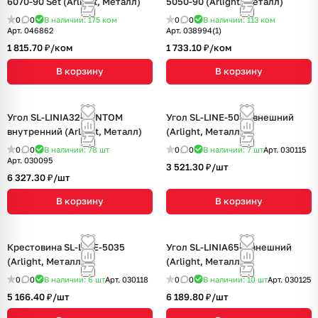
6070-90 Set (Arlight, Металл)
5050-90 (Arlight, Металл)
0
0
В наличии: 175
ком
0
0
В наличии: 113
ком
Арт.
046862
Арт.
038994(1)
1 815.70 ₽/
ком
1 733.10 ₽/
ком
В корзину
В корзину
Угол SL-LINIA32-FANTOM
Угол SL-LINE-5035 внешний
внутренний (Arlight, Металл)
(Arlight, Металл)
0
0
В наличии: 78
шт
0
0
В наличии: 7
шт
Арт.
030115
Арт.
030095
3 521.30 ₽/
шт
6 327.30 ₽/
шт
В корзину
В корзину
Крестовина SL-LINE-5035
Угол SL-LINIA65-F внешний
(Arlight, Металл)
(Arlight, Металл)
0
0
В наличии: 6
шт
Арт.
030118
0
0
В наличии: 10
шт
Арт.
030125
5 166.40 ₽/
шт
6 189.80 ₽/
шт