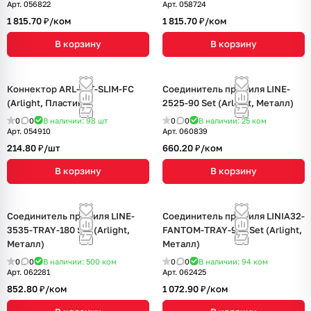
Арт.
056822
Арт.
058724
1 815.70 ₽/
ком
1 815.70 ₽/
ком
В корзину
В корзину
Коннектор ARL-KIT-SLIM-FC
Соединитель профиля LINE-
(Arlight, Пластик)
2525-90 Set (Arlight, Металл)
0
0
В наличии: 98
шт
0
0
В наличии: 25
ком
Арт.
054910
Арт.
060839
214.80 ₽/
шт
660.20 ₽/
ком
В корзину
В корзину
Соединитель профиля LINE-
Соединитель профиля LINIA32-
3535-TRAY-180 Set (Arlight,
FANTOM-TRAY-90L Set (Arlight,
Металл)
Металл)
0
0
В наличии: 500
ком
0
0
В наличии: 94
ком
Арт.
062281
Арт.
062425
852.80 ₽/
ком
1 072.90 ₽/
ком