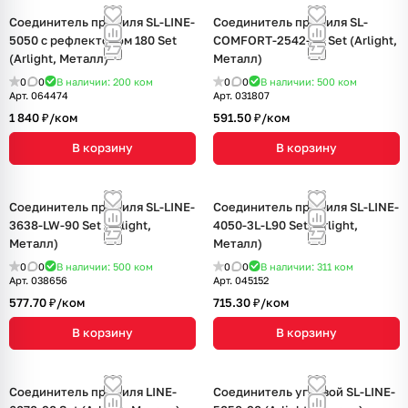
Соединитель профиля SL-LINE-
Соединитель профиля SL-
5050 с рефлектором 180 Set
COMFORT-2542-90 Set (Arlight,
(Arlight, Металл)
Металл)
0
0
В наличии: 200
ком
0
0
В наличии: 500
ком
Арт.
064474
Арт.
031807
1 840 ₽/
ком
591.50 ₽/
ком
В корзину
В корзину
Соединитель профиля SL-LINE-
Соединитель профиля SL-LINE-
3638-LW-90 Set (Arlight,
4050-3L-L90 Set (Arlight,
Металл)
Металл)
0
0
В наличии: 500
ком
0
0
В наличии: 311
ком
Арт.
038656
Арт.
045152
577.70 ₽/
ком
715.30 ₽/
ком
В корзину
В корзину
Соединитель профиля LINE-
Соединитель угловой SL-LINE-