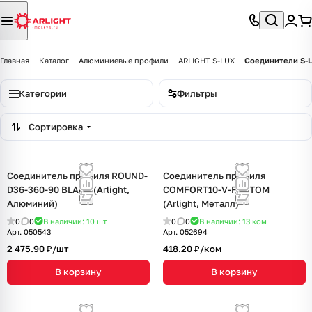
Главная
Каталог
Алюминиевые профили
ARLIGHT S-LUX
Соединители S-
Категории
Фильтры
Сортировка
Соединитель профиля ROUND-
Соединитель профиля
D36-360-90 BLACK (Arlight,
COMFORT10-V-FANTOM
Алюминий)
(Arlight, Металл)
0
0
В наличии: 10
шт
0
0
В наличии: 13
ком
Арт.
050543
Арт.
052694
2 475.90 ₽/
шт
418.20 ₽/
ком
В корзину
В корзину