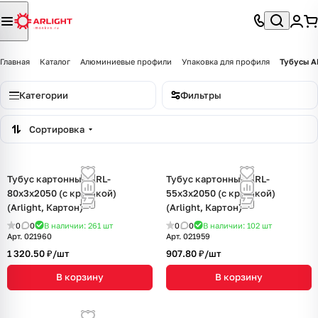
Главная
Каталог
Алюминиевые профили
Упаковка для профиля
Тубусы A
Категории
Фильтры
Сортировка
Тубус картонный ARL-
Тубус картонный ARL-
80х3х2050 (с крышкой)
55х3х2050 (с крышкой)
(Arlight, Картон)
(Arlight, Картон)
0
0
В наличии: 261
шт
0
0
В наличии: 102
шт
Арт.
021960
Арт.
021959
1 320.50 ₽/
шт
907.80 ₽/
шт
В корзину
В корзину