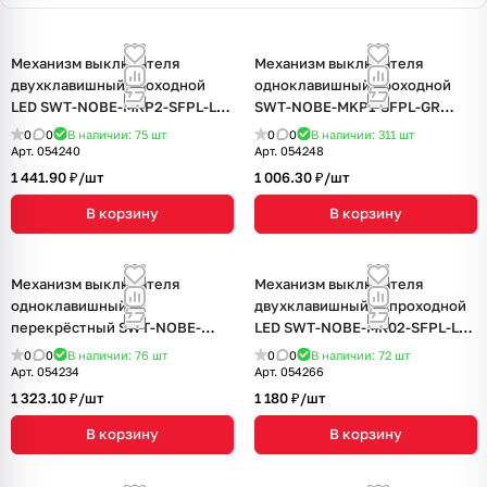
Механизм выключателя
Механизм выключателя
двухклавишный проходной
одноклавишный проходной
LED SWT-NOBE-MKP2-SFPL-L-
SWT-NOBE-MKP1-SFPL-GR
WH (230V, 10A) (Arlight, Белый
(230V, 10A) (Arlight, Серый
0
0
В наличии: 75
шт
0
0
В наличии: 311
шт
кварц)
базальт)
Арт.
054240
Арт.
054248
1 441.90 ₽/
шт
1 006.30 ₽/
шт
В корзину
В корзину
Механизм выключателя
Механизм выключателя
одноклавишный
двухклавишный непроходной
перекрёстный SWT-NOBE-
LED SWT-NOBE-MK02-SFPL-L-
MKX1-SFPL-WH (230V, 10A)
GR (230V, 10A) (Arlight, Серый
0
0
В наличии: 76
шт
0
0
В наличии: 72
шт
(Arlight, Белый кварц)
базальт)
Арт.
054234
Арт.
054266
1 323.10 ₽/
шт
1 180 ₽/
шт
В корзину
В корзину