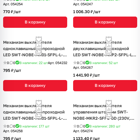
базальт)
песок)
Арт.
054254
Арт.
054247
770 ₽/
шт
1 006.30 ₽/
шт
В корзину
В корзину
Механизм выключателя
Механизм выключателя
одноклавишный непроходной
двухклавишный проходной
LED SWT-NOBE-MK01-SFPL-L-
LED SWT-NOBE-MKP2-SFPL-L-
WH (230V, 10A) (Arlight, Белый
BK (230V, 10A) (Arlight, Черный
0
0
В наличии: 22
шт
Арт.
054232
0
0
В наличии: 52
шт
кварц)
оникс)
Арт.
054267
795 ₽/
шт
1 441.90 ₽/
шт
В корзину
В корзину
Механизм выключателя
Механизм выключателя
одноклавишный непроходной
управления шторами SWT-
LED SWT-NOBE-MK01-SFPL-L-
NOBE-MKR2-SFPL-GD (230V,
BK (230V, 10A) (Arlight, Черный
10A) (Arlight, Золотой песок)
0
0
В наличии: 177
шт
0
0
В наличии: 280
шт
оникс)
Арт.
054258
Арт.
054274
795 ₽/
шт
1 133.40 ₽/
шт