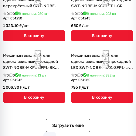
перекрёстный SWT-NOBE-
SWT-NOBE-MK01-SFPL-GR
MKX1-SFPL-GD (230V, 10A)
(230V, 10A) (Arlight, Серый
0
0
В наличии: 230
шт
0
0
В наличии: 223
шт
(Arlight, Золотой песок)
базальт)
Арт.
054250
Арт.
054245
1 323.10 ₽/
шт
650 ₽/
шт
В корзину
В корзину
Механизм выключателя
Механизм выключателя
одноклавишный проходной
одноклавишный непроходной
SWT-NOBE-MKP1-SFPL-BK
LED SWT-NOBE-MK01-SFPL-L-
(230V, 10A) (Arlight, Черный
GR (230V, 10A) (Arlight, Серый
0
0
В наличии: 13
шт
0
0
В наличии: 382
шт
оникс)
базальт)
Арт.
054246
Арт.
054260
1 006.30 ₽/
шт
795 ₽/
шт
В корзину
В корзину
Загрузить еще