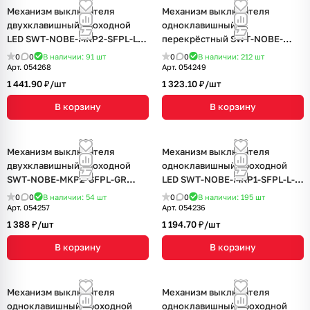
Механизм выключателя
Механизм выключателя
двухклавишный проходной
одноклавишный
LED SWT-NOBE-MKP2-SFPL-L-
перекрёстный SWT-NOBE-
GD (230V, 10A) (Arlight,
MKX1-SFPL-BK (230V, 10A)
0
0
В наличии: 91
шт
0
0
В наличии: 212
шт
Золотой песок)
(Arlight, Черный оникс)
Арт.
054268
Арт.
054249
1 441.90 ₽/
шт
1 323.10 ₽/
шт
В корзину
В корзину
Механизм выключателя
Механизм выключателя
двухклавишный проходной
одноклавишный проходной
SWT-NOBE-MKP2-SFPL-GR
LED SWT-NOBE-MKP1-SFPL-L-
(230V, 10A) (Arlight, Серый
WH (230V, 10A) (Arlight, Белый
0
0
В наличии: 54
шт
0
0
В наличии: 195
шт
базальт)
кварц)
Арт.
054257
Арт.
054236
1 388 ₽/
шт
1 194.70 ₽/
шт
В корзину
В корзину
Механизм выключателя
Механизм выключателя
одноклавишный проходной
одноклавишный проходной