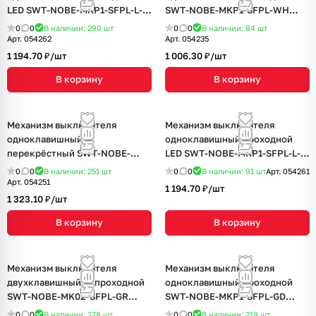
LED SWT-NOBE-MKP1-SFPL-L-
SWT-NOBE-MKP1-SFPL-WH
GD (230V, 10A) (Arlight,
(230V, 10A) (Arlight, Белый
0
0
В наличии: 290
шт
0
0
В наличии: 84
шт
Золотой песок)
кварц)
Арт.
054262
Арт.
054235
1 194.70 ₽/
шт
1 006.30 ₽/
шт
В корзину
В корзину
Механизм выключателя
Механизм выключателя
одноклавишный
одноклавишный проходной
перекрёстный SWT-NOBE-
LED SWT-NOBE-MKP1-SFPL-L-
MKX1-SFPL-GR (230V, 10A)
BK (230V, 10A) (Arlight, Черный
0
0
В наличии: 251
шт
0
0
В наличии: 91
шт
Арт.
054261
(Arlight, Серый базальт)
оникс)
Арт.
054251
1 194.70 ₽/
шт
1 323.10 ₽/
шт
В корзину
В корзину
Механизм выключателя
Механизм выключателя
двухклавишный непроходной
одноклавишный проходной
SWT-NOBE-MK02-SFPL-GR
SWT-NOBE-MKP1-SFPL-GD
(230V, 10A) (Arlight, Серый
(230V, 10A) (Arlight, Золотой
0
0
В наличии: 278
шт
0
0
В наличии: 219
шт