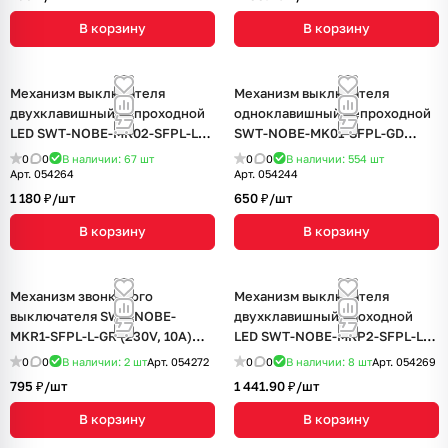
В корзину
В корзину
Механизм выключателя
Механизм выключателя
двухклавишный непроходной
одноклавишный непроходной
LED SWT-NOBE-MK02-SFPL-L-
SWT-NOBE-MK01-SFPL-GD
BK (230V, 10A) (Arlight, Черный
(230V, 10A) (Arlight, Золотой
0
0
В наличии: 67
шт
0
0
В наличии: 554
шт
оникс)
песок)
Арт.
054264
Арт.
054244
1 180 ₽/
шт
650 ₽/
шт
В корзину
В корзину
Механизм звонкового
Механизм выключателя
выключателя SWT-NOBE-
двухклавишный проходной
MKR1-SFPL-L-GR (230V, 10A)
LED SWT-NOBE-MKP2-SFPL-L-
(Arlight, Серый базальт)
GR (230V, 10A) (Arlight, Серый
0
0
В наличии: 2
шт
Арт.
054272
0
0
В наличии: 8
шт
Арт.
054269
базальт)
795 ₽/
шт
1 441.90 ₽/
шт
В корзину
В корзину