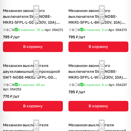
Механизм звонкового
Механизм звонкового
выключателя SWT-NOBE-
выключателя SWT-NOBE-
MKR1-SFPL-L-GD (230V, 10A)
MKR1-SFPL-L-BK (230V, 10A)
(Arlight, Золотой песок)
(Arlight, Черный оникс)
0
0
В наличии: 78
шт
Арт.
054271
0
0
В наличии: 3
шт
Арт.
054270
795 ₽/
шт
795 ₽/
шт
В корзину
В корзину
Механизм выключателя
Механизм звонкового
двухклавишный непроходной
выключателя SWT-NOBE-
SWT-NOBE-MK02-SFPL-GD
MKR1-SFPL-L-WH (230V, 10A)
(230V, 10A) (Arlight, Золотой
(Arlight, Белый кварц)
0
0
В наличии: 85
шт
0
0
В наличии: 8
шт
Арт.
054237
песок)
Арт.
054253
795 ₽/
шт
770 ₽/
шт
В корзину
В корзину
Механизм выключателя
Механизм выключателя
одноклавишный
одноклавишный непроходной