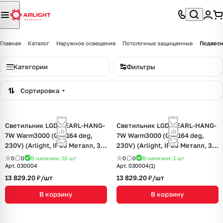
Главная
Каталог
Наружное освещение
Потолочные защищенные
Подвесн
Категории
Фильтры
Сортировка
Светильник LGD-PEARL-HANG-
Светильник LGD-PEARL-HANG-
7W Warm3000 (GR, 164 deg,
7W Warm3000 (GR, 164 deg,
230V) (Arlight, IP65 Металл, 3
230V) (Arlight, IP65 Металл, 3
года)
года)
0
0
В наличии: 10
шт
0
0
В наличии: 1
шт
Арт.
030004
Арт.
030004(1)
13 829.20 ₽/
шт
13 829.20 ₽/
шт
В корзину
В корзину