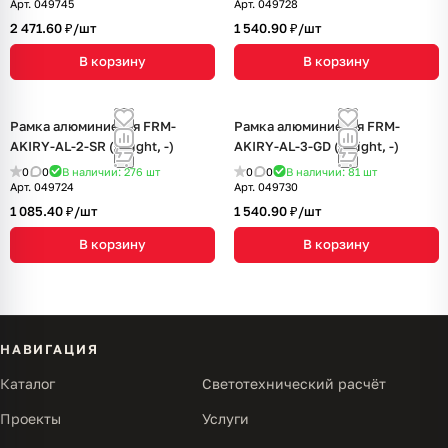
Арт.
049745
Арт.
049728
2 471.60 ₽/
шт
1 540.90 ₽/
шт
В корзину
В корзину
Рамка алюминиевая FRM-
Рамка алюминиевая FRM-
AKIRY-AL-2-SR (Arlight, -)
AKIRY-AL-3-GD (Arlight, -)
0
0
В наличии: 276
шт
0
0
В наличии: 81
шт
Арт.
049724
Арт.
049730
1 085.40 ₽/
шт
1 540.90 ₽/
шт
В корзину
В корзину
НАВИГАЦИЯ
Каталог
Светотехнический расчёт
Проекты
Услуги