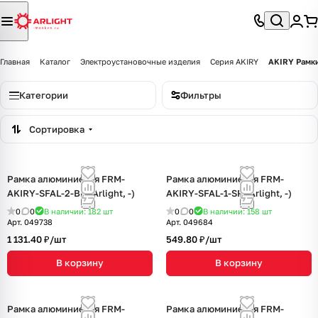
Главная
Каталог
Электроустановочные изделия
Серия AKIRY
AKIRY Рамки
Категории
Фильтры
Сортировка
Рамка алюминиевая FRM-
Рамка алюминиевая FRM-
AKIRY-SFAL-2-BK (Arlight, -)
AKIRY-SFAL-1-SR (Arlight, -)
0
0
В наличии: 182
шт
0
0
В наличии: 158
шт
Арт.
049738
Арт.
049684
1 131.40 ₽/
шт
549.80 ₽/
шт
В корзину
В корзину
Рамка алюминиевая FRM-
Рамка алюминиевая FRM-