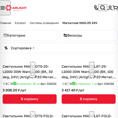
Главная
Каталог
Системы освещения
Магнитная MAG-25 24V
Категории
Фильтры
Сортировка
Светильник MAG-DOTS-25-
Светильник MAG-FLAT-25-
L1000-30W Warm3000 (BK, 30
L1000-30W Warm3000 (BK, 100
deg, 24V) (Arlight, IP20 Металл,
deg, 24V) (Arlight, IP20 Металл,
5 лет)
5 лет)
0
0
В наличии: 30
шт
Арт.
034211
0
0
В наличии: 7
шт
Арт.
034216
3 008.20 ₽/
шт
3 417.40 ₽/
шт
В корзину
В корзину
Светильник MAG-DOTS-FOLD-
Светильник MAG-FLAT-FOLD-