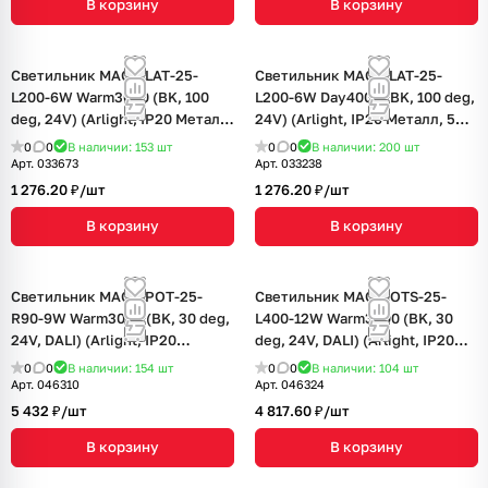
В корзину
В корзину
Светильник MAG-FLAT-25-
Светильник MAG-FLAT-25-
L200-6W Warm3000 (BK, 100
L200-6W Day4000 (BK, 100 deg,
deg, 24V) (Arlight, IP20 Металл,
24V) (Arlight, IP20 Металл, 5
5 лет)
лет)
0
0
В наличии: 153
шт
0
0
В наличии: 200
шт
Арт.
033673
Арт.
033238
1 276.20 ₽/
шт
1 276.20 ₽/
шт
В корзину
В корзину
Светильник MAG-SPOT-25-
Светильник MAG-DOTS-25-
R90-9W Warm3000 (BK, 30 deg,
L400-12W Warm3000 (BK, 30
24V, DALI) (Arlight, IP20
deg, 24V, DALI) (Arlight, IP20
Металл, 5 лет)
Металл, 5 лет)
0
0
В наличии: 154
шт
0
0
В наличии: 104
шт
Арт.
046310
Арт.
046324
5 432 ₽/
шт
4 817.60 ₽/
шт
В корзину
В корзину