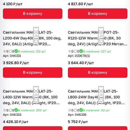
4 100 ₽/
шт
4 817.60 ₽/
шт
В корзину
В корзину
Светильник MAG-FLAT-25-
Светильник MAG-SPOT-25-
L200-6W Day4000 (BK, 100 deg,
R120-12W Warm3000 (BK, 30
24V, DALI) (Arlight, IP20
deg, 24V) (Arlight, IP20 Металл,
Металл, 5 лет)
5 лет)
0
0
В наличии: 151
шт
0
0
В наличии: 107
шт
Арт.
046331
Арт.
033678(1)
3 926.80 ₽/
шт
3 644.40 ₽/
шт
В корзину
В корзину
Светильник MAG-FLAT-25-
Светильник MAG-FLAT-25-
L400-12W Warm3000 (BK, 100
L800-24W Day4000 (BK, 100
deg, 24V, DALI) (Arlight, IP20
deg, 24V, DALI) (Arlight, IP20
Металл, 5 лет)
Металл, 5 лет)
0
0
В наличии: 200
шт
0
0
В наличии: 92
шт
Арт.
046333
Арт.
046336
4 426.10 ₽/
шт
5 752 ₽/
шт