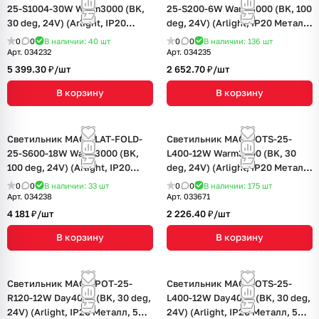
25-S1004-30W Warm3000 (BK,
25-S200-6W Warm3000 (BK, 100
30 deg, 24V) (Arlight, IP20
deg, 24V) (Arlight, IP20 Металл,
Металл, 5 лет)
5 лет)
0
0
В наличии: 40
шт
0
0
В наличии: 136
шт
Арт.
034232
Арт.
034235
5 399.30 ₽/
шт
2 652.70 ₽/
шт
В корзину
В корзину
Светильник MAG-FLAT-FOLD-
Светильник MAG-DOTS-25-
25-S600-18W Warm3000 (BK,
L400-12W Warm3000 (BK, 30
100 deg, 24V) (Arlight, IP20
deg, 24V) (Arlight, IP20 Металл,
Металл, 5 лет)
5 лет)
0
0
В наличии: 33
шт
0
0
В наличии: 175
шт
Арт.
034238
Арт.
033671
4 181 ₽/
шт
2 226.40 ₽/
шт
В корзину
В корзину
Светильник MAG-SPOT-25-
Светильник MAG-DOTS-25-
R120-12W Day4000 (BK, 30 deg,
L400-12W Day4000 (BK, 30 deg,
24V) (Arlight, IP20 Металл, 5
24V) (Arlight, IP20 Металл, 5