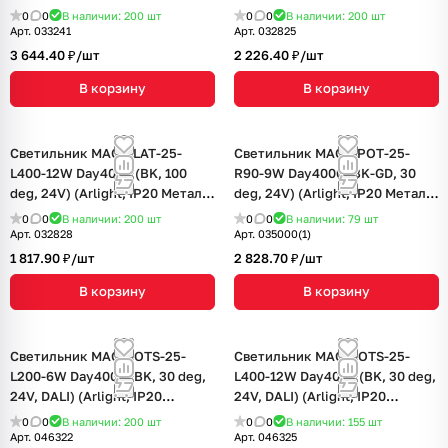
лет)
лет)
0
0
В наличии: 200
шт
0
0
В наличии: 200
шт
Арт.
033241
Арт.
032825
3 644.40 ₽/
шт
2 226.40 ₽/
шт
В корзину
В корзину
Светильник MAG-FLAT-25-
Светильник MAG-SPOT-25-
L400-12W Day4000 (BK, 100
R90-9W Day4000 (BK-GD, 30
deg, 24V) (Arlight, IP20 Металл,
deg, 24V) (Arlight, IP20 Металл,
5 лет)
5 лет)
0
0
В наличии: 200
шт
0
0
В наличии: 79
шт
Арт.
032828
Арт.
035000(1)
1 817.90 ₽/
шт
2 828.70 ₽/
шт
В корзину
В корзину
Светильник MAG-DOTS-25-
Светильник MAG-DOTS-25-
L200-6W Day4000 (BK, 30 deg,
L400-12W Day4000 (BK, 30 deg,
24V, DALI) (Arlight, IP20
24V, DALI) (Arlight, IP20
Металл, 5 лет)
Металл, 5 лет)
0
0
В наличии: 200
шт
0
0
В наличии: 155
шт
Арт.
046322
Арт.
046325