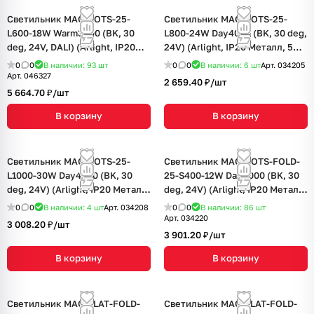
Светильник MAG-DOTS-25-
Светильник MAG-DOTS-25-
L600-18W Warm3000 (BK, 30
L800-24W Day4000 (BK, 30 deg,
deg, 24V, DALI) (Arlight, IP20
24V) (Arlight, IP20 Металл, 5
Металл, 5 лет)
лет)
0
0
В наличии: 93
шт
0
0
В наличии: 6
шт
Арт.
034205
Арт.
046327
2 659.40 ₽/
шт
5 664.70 ₽/
шт
В корзину
В корзину
Светильник MAG-DOTS-25-
Светильник MAG-DOTS-FOLD-
L1000-30W Day4000 (BK, 30
25-S400-12W Day4000 (BK, 30
deg, 24V) (Arlight, IP20 Металл,
deg, 24V) (Arlight, IP20 Металл,
5 лет)
5 лет)
0
0
В наличии: 4
шт
Арт.
034208
0
0
В наличии: 86
шт
Арт.
034220
3 008.20 ₽/
шт
3 901.20 ₽/
шт
В корзину
В корзину
Светильник MAG-FLAT-FOLD-
Светильник MAG-FLAT-FOLD-