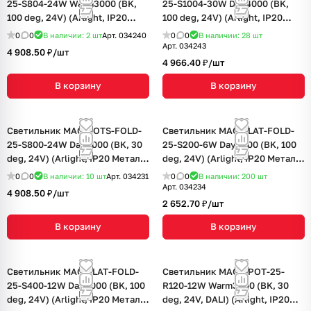
25-S804-24W Warm3000 (BK,
25-S1004-30W Day4000 (BK,
100 deg, 24V) (Arlight, IP20
100 deg, 24V) (Arlight, IP20
Металл, 5 лет)
Металл, 5 лет)
0
0
В наличии: 2
шт
Арт.
034240
0
0
В наличии: 28
шт
Арт.
034243
4 908.50 ₽/
шт
4 966.40 ₽/
шт
В корзину
В корзину
Светильник MAG-DOTS-FOLD-
Светильник MAG-FLAT-FOLD-
25-S800-24W Day4000 (BK, 30
25-S200-6W Day4000 (BK, 100
deg, 24V) (Arlight, IP20 Металл,
deg, 24V) (Arlight, IP20 Металл,
5 лет)
5 лет)
0
0
В наличии: 10
шт
Арт.
034231
0
0
В наличии: 200
шт
Арт.
034234
4 908.50 ₽/
шт
2 652.70 ₽/
шт
В корзину
В корзину
Светильник MAG-FLAT-FOLD-
Светильник MAG-SPOT-25-
25-S400-12W Day4000 (BK, 100
R120-12W Warm3000 (BK, 30
deg, 24V) (Arlight, IP20 Металл,
deg, 24V, DALI) (Arlight, IP20