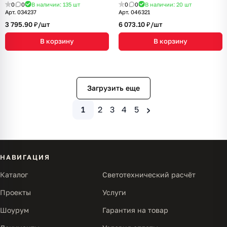
5 лет)
Металл, 5 лет)
0
0
В наличии: 135
шт
0
0
В наличии: 20
шт
Арт.
034237
Арт.
046321
3 795.90 ₽/
шт
6 073.10 ₽/
шт
В корзину
В корзину
Загрузить еще
›
1
2
3
4
5
НАВИГАЦИЯ
Каталог
Светотехнический расчёт
Проекты
Услуги
Шоурум
Гарантия на товар