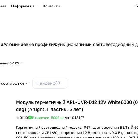
+
ния
Информация
Контакты
ии
Алюминиевые профили
Функциональный свет
Светодиодный д
ьные 5-12V
39
Найдено
 сортировки
Модуль герметичный ARL-UVR-D12 12V White6000 (0.
deg) (Arlight, Пластик, 5 лет)
0
0
В наличии: 5000
шт
Арт.
043427
Герметичный светодиодный модуль IP67, цвет свечения БЕЛЫЙ 6
цветопередачи CRI>80, напряжение 12 В, мощность 0.3 Вт, 1 свето
90°. 50 шт на проводе, расстояние между модулями 100 мм. IP67.