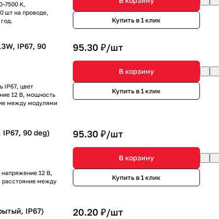
В корзину
0–7500 K,
50 шт на проводе,
Купить в 1 клик
 год.
3W, IP67, 90
95.30 ₽/
шт
В корзину
 IP67, цвет
Купить в 1 клик
ние 12 В, мощность
яние между модулями
IP67, 90 deg)
95.30 ₽/
шт
В корзину
 напряжение 12 В,
Купить в 1 клик
е, расстояние между
рытый, IP67)
20.20 ₽/
шт