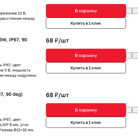
В корзину
пряжение 12 В,
е, расстояние между
Купить в 1 клик
W, IP67, 90
68 ₽/
шт
В корзину
 IP67, цвет
Купить в 1 клик
е 5 В, мощность
яние между модулями
7, 90 deg)
68 ₽/
шт
В корзину
 IP67, цвет
Купить в 1 клик
 DIP 8 мм, угол
 Размер Ø12×32 мм.