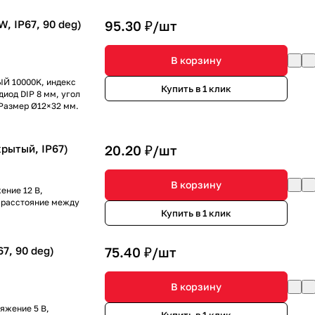
, IP67, 90 deg)
95.30 ₽/
шт
В корзину
ЫЙ 10000K, индекс
Купить в 1 клик
диод DIP 8 мм, угол
 Размер Ø12×32 мм.
крытый, IP67)
20.20 ₽/
шт
В корзину
ение 12 В,
е, расстояние между
Купить в 1 клик
7, 90 deg)
75.40 ₽/
шт
В корзину
яжение 5 В,
Купить в 1 клик