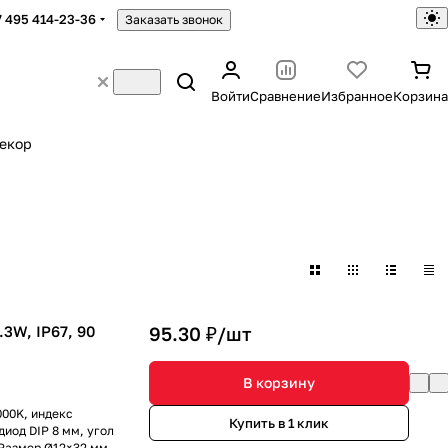
7 495 414-23-36
Заказать звонок
Войти
Сравнение
Избранное
Корзина
екор
3W, IP67, 90
95.30 ₽/
шт
В корзину
000K, индекс
Купить в 1 клик
диод DIP 8 мм, угол
 Размер Ø12×32 мм.