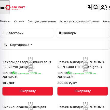
Главная
Каталог
Светодиодные ленты
Аксессуары для подключения
Аксе
Категории
Фильтры
Сортировка
Клипсы для герметичных лент
Разъем выводной ARL-MONO-
FLT 23mm (Arlight, -)
2PIN-L300-F-IP67 (Arlight, -)
0
0
В наличии: 1000
шт
0
0
В наличии: 1000
шт
Арт.
037741
Арт.
047392
18 ₽/
шт
320.20 ₽/
шт
В корзину
В корзину
Силиконовая заглушка для
Разъем выводной ARL-MONO-