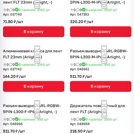
лент FLT 23mm (Arlight, -)
2PIN-L300-M-IP67 (Arlight, -)
0
0
В наличии: 1000
шт
0
0
В наличии: 1000
шт
Арт.
037740
Арт.
047393
71.80 ₽/
шт
320.20 ₽/
шт
В корзину
В корзину
Алюминиевая клипса для лент
Разъем выводной ARL-RGBW-
FLT 23mm (Arlight, -)
5PIN-L300-M-IP67 (Arlight, -)
0
0
В наличии: 1000
шт
0
0
В наличии: 990
шт
Арт.
037742
Арт.
048961
144.20 ₽/
шт
511.70 ₽/
шт
В корзину
В корзину
Разъем выводной ARL-RGBW-
Держатель поворотный для
5PIN-L300-F-IP67 (Arlight, -)
лент FLT (Arlight, -)
0
0
В наличии: 990
шт
0
0
В наличии: 1000
шт
Арт.
048966
Арт.
048969
511.70 ₽/
шт
218.50 ₽/
шт