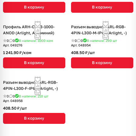
В корзину
В корзину
Профиль ARH-CH23-1000-
Разъем выводной ARL-RGB-
ANOD (Arlight, Алюминий)
4PIN-L300-M-IP67 (Arlight, -)
0
0
В наличии: 1000
ком
0
0
В наличии: 290
шт
Арт.
049276
Арт.
048954
1 241.90 ₽/
ком
408.50 ₽/
шт
В корзину
В корзину
Разъем выводной ARL-RGB-
4PIN-L300-F-IP67 (Arlight, -)
0
0
В наличии: 210
шт
Арт.
048958
408.50 ₽/
шт
В корзину