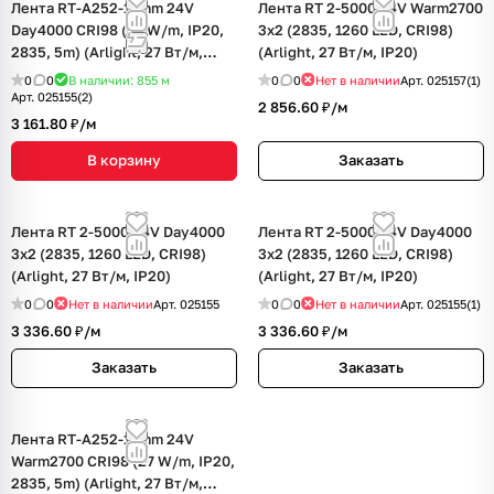
Лента RT-A252-19mm 24V
Лента RT 2-5000 24V Warm2700
Day4000 CRI98 (27 W/m, IP20,
3x2 (2835, 1260 LED, CRI98)
2835, 5m) (Arlight, 27 Вт/м,
(Arlight, 27 Вт/м, IP20)
IP20)
0
0
В наличии: 855
м
0
0
Нет в наличии
Арт.
025157(1)
Арт.
025155(2)
2 856.60 ₽/
м
3 161.80 ₽/
м
В корзину
Заказать
Лента RT 2-5000 24V Day4000
Лента RT 2-5000 24V Day4000
3x2 (2835, 1260 LED, CRI98)
3x2 (2835, 1260 LED, CRI98)
(Arlight, 27 Вт/м, IP20)
(Arlight, 27 Вт/м, IP20)
0
0
Нет в наличии
Арт.
025155
0
0
Нет в наличии
Арт.
025155(1)
3 336.60 ₽/
м
3 336.60 ₽/
м
Заказать
Заказать
Лента RT-A252-19mm 24V
Warm2700 CRI98 (27 W/m, IP20,
2835, 5m) (Arlight, 27 Вт/м,