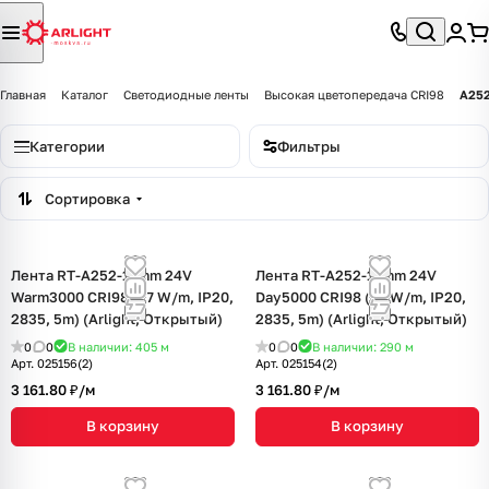
Главная
Каталог
Светодиодные ленты
Высокая цветопередача CRI98
A252
Категории
Фильтры
Сортировка
Лента RT-A252-19mm 24V
Лента RT-A252-19mm 24V
Warm3000 CRI98 (27 W/m, IP20,
Day5000 CRI98 (27 W/m, IP20,
2835, 5m) (Arlight, Открытый)
2835, 5m) (Arlight, Открытый)
0
0
В наличии: 405
м
0
0
В наличии: 290
м
Арт.
025156(2)
Арт.
025154(2)
3 161.80 ₽/
м
3 161.80 ₽/
м
В корзину
В корзину