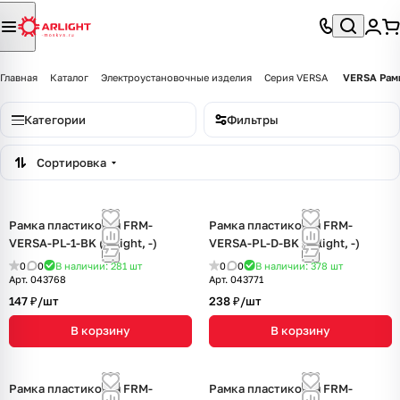
Главная
Каталог
Электроустановочные изделия
Серия VERSA
VERSA Рамк
Категории
Фильтры
Сортировка
Рамка пластиковая FRM-
Рамка пластиковая FRM-
VERSA-PL-1-BK (Arlight, -)
VERSA-PL-D-BK (Arlight, -)
0
0
В наличии: 281
шт
0
0
В наличии: 378
шт
Арт.
043768
Арт.
043771
147 ₽/
шт
238 ₽/
шт
В корзину
В корзину
Рамка пластиковая FRM-
Рамка пластиковая FRM-