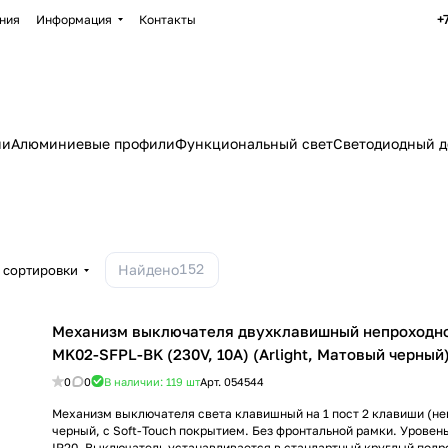
+
ния
Информация
Контакты
ии
Алюминиевые профили
Функциональный свет
Светодиодный д
152
Найдено
 сортировки
Механизм выключателя двухклавишный непроходн
MK02-SFPL-BK (230V, 10A) (Arlight, Матовый черный
0
0
В наличии: 119
шт
Арт.
054544
Механизм выключателя света клавишный на 1 пост 2 клавиши (неп
черный, с Soft-Touch покрытием. Без фронтальной рамки. Урове
IP20. Выключатель устанавливается в стандартный круглый подр