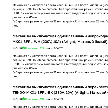
Механизм выключателя света клавишный на 1 пост 1 клавиша (неп
серый, с Soft-Touch покрытием. Без фронтальной рамки. Уровен
IP20. Выключатель устанавливается в стандартный подрозетник 
диаметром 60мм.
Габаритные размеры: длина 71 мм, ширина 71 мм, высота 52 мм. Г
лет.
Механизм выключателя одноклавишный непроходн
MK01-SFPL-WH (230V, 10A) (Arlight, Матовый белый)
0
0
В наличии: 177
шт
Арт.
054570
Механизм выключателя света клавишный на 1 пост 1 клавиша (неп
белый, с Soft-Touch покрытием. Без фронтальной рамки. Уровен
IP20. Выключатель устанавливается в стандартный подрозетник 
диаметром 60мм.
Габаритные размеры: длина 71 мм, ширина 71 мм, высота 52 мм. Г
лет.
Механизм выключателя одноклавишный перекрёст
TENDO-MKX1-SFPL-BK (230V, 10A) (Arlight, Матовый
0
0
В наличии: 191
шт
Арт.
054571
Механизм выключателя света клавишный на 1 пост 1 клавиша (пе