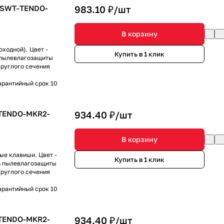
 SWT-TENDO-
983.10 ₽/
шт
)
В корзину
ходной). Цвет -
Купить в 1 клик
ь пылевлагозащиты
круглого сечения
арантийный срок 10
-TENDO-MKR2-
934.40 ₽/
шт
В корзину
ые клавиши. Цвет -
Купить в 1 клик
нь пылевлагозащиты
круглого сечения
арантийный срок 10
-TENDO-MKR2-
934.40 ₽/
шт