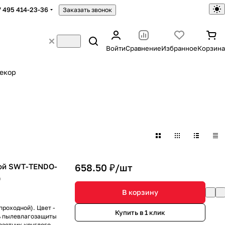
7 495 414-23-36
Заказать звонок
Войти
Сравнение
Избранное
Корзина
екор
ой SWT-TENDO-
658.50 ₽/
шт
)
В корзину
роходной). Цвет -
Купить в 1 клик
нь пылевлагозащиты
озетник круглого