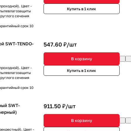
роходной). Цвет -
Купить в 1 клик
ь пылевлагозащиты
круглого сечения
арантийный срок 10
ой SWT-TENDO-
547.60 ₽/
шт
В корзину
роходной). Цвет -
Купить в 1 клик
ь пылевлагозащиты
круглого сечения
арантийный срок 10
ный SWT-
911.50 ₽/
шт
 черный)
В корзину
рекрестный). Цвет -