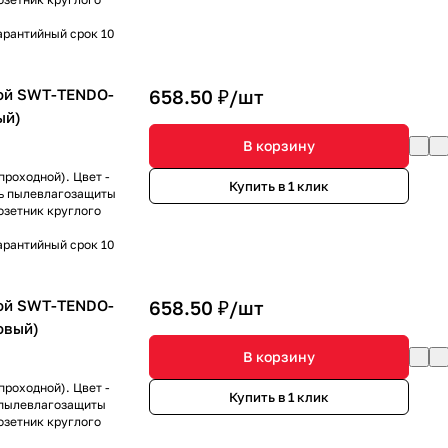
арантийный срок 10
ой SWT-TENDO-
658.50 ₽/
шт
ый)
В корзину
роходной). Цвет -
Купить в 1 клик
нь пылевлагозащиты
озетник круглого
арантийный срок 10
ой SWT-TENDO-
658.50 ₽/
шт
овый)
В корзину
роходной). Цвет -
Купить в 1 клик
ь пылевлагозащиты
озетник круглого