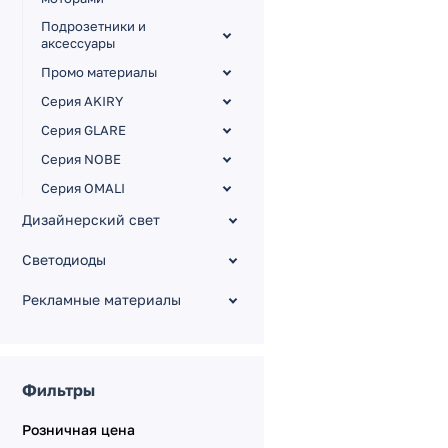
Подрозетники и
аксессуары
Промо материалы
Серия AKIRY
Серия GLARE
Серия NOBE
Серия OMALI
Серия OMALI [Zigbee,
Дизайнерский свет
сенсор]
Светодиоды
Серия PERIO
Серия TENDO
Рекламные материалы
TENDO Выключатели
TENDO Рамки, панели,
заглушки
Фильтры
TENDO Розетки
Розничная цена
Серия VERSA