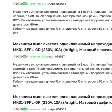
0
0
В наличии: 142
шт
Арт.
054566
Механизм выключателя света клавишный на 1 пост 1 клавиша (неп
черный, с Soft-Touch покрытием. Без фронтальной рамки. Урове
IP20. Выключатель устанавливается в стандартный подрозетник 
диаметром 60мм.
Габаритные размеры: длина 71 мм, ширина 71 мм, высота 52 мм. Г
лет.
Механизм выключателя одноклавишный непроходн
MK01-SFPL-GD (230V, 10A) (Arlight, Матовый песочн
0
0
В наличии: 93
шт
Арт.
054567
Механизм выключателя света клавишный на 1 пост 1 клавиша (неп
золотой, с Soft-Touch покрытием. Без фронтальной рамки. Урове
IP20. Выключатель устанавливается в стандартный подрозетник 
диаметром 60мм.
Габаритные размеры: длина 71 мм, ширина 71 мм, высота 52 мм. Г
лет.
Механизм выключателя одноклавишный непроходн
MK01-SFPL-GR (230V, 10A) (Arlight, Матовый графит
0
0
В наличии: 174
шт
Арт.
054569