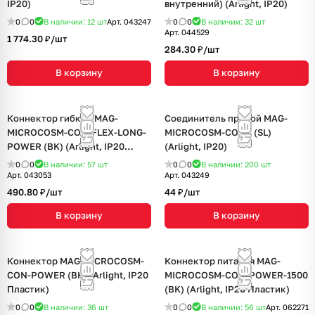
IP20)
внутренний) (Arlight, IP20)
0
0
В наличии: 12
шт
Арт.
043247
0
0
В наличии: 32
шт
Арт.
044529
1 774.30 ₽/
шт
284.30 ₽/
шт
В корзину
В корзину
Коннектор гибкий MAG-
Соединитель прямой MAG-
MICROCOSM-CON-FLEX-LONG-
MICROCOSM-CON-I (SL)
POWER (BK) (Arlight, IP20
(Arlight, IP20)
Пластик)
0
0
В наличии: 57
шт
0
0
В наличии: 200
шт
Арт.
043053
Арт.
043249
490.80 ₽/
шт
44 ₽/
шт
В корзину
В корзину
Коннектор MAG-MICROCOSM-
Коннектор питания MAG-
CON-POWER (BK) (Arlight, IP20
MICROCOSM-CON-POWER-1500
Пластик)
(BK) (Arlight, IP20 Пластик)
0
0
В наличии: 36
шт
0
0
В наличии: 56
шт
Арт.
062271