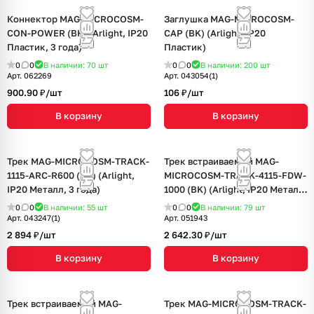
Коннектор MAG-MICROCOSM-
Заглушка MAG-MICROCOSM-
CON-POWER (BK) (Arlight, IP20
CAP (BK) (Arlight, IP20
Пластик, 3 года)
Пластик)
0
0
В наличии: 70
шт
0
0
В наличии: 200
шт
Арт.
062269
Арт.
043054(1)
900.90 ₽/
шт
106 ₽/
шт
В корзину
В корзину
Трек MAG-MICROCOSM-TRACK-
Трек встраиваемый MAG-
1115-ARC-R600 (BK) (Arlight,
MICROCOSM-TRACK-4115-FDW-
IP20 Металл, 3 года)
1000 (BK) (Arlight, IP20 Металл,
3 года)
0
0
В наличии: 55
шт
0
0
В наличии: 79
шт
Арт.
043247(1)
Арт.
051943
2 894 ₽/
шт
2 642.30 ₽/
шт
В корзину
В корзину
Трек встраиваемый MAG-
Трек MAG-MICROCOSM-TRACK-