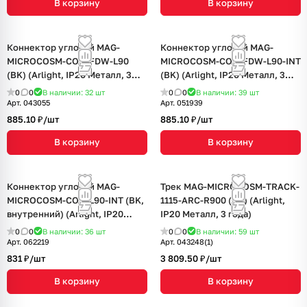
В корзину
В корзину
Коннектор угловой MAG-
Коннектор угловой MAG-
MICROCOSM-CON-FDW-L90
MICROCOSM-CON-FDW-L90-INT
(BK) (Arlight, IP20 Металл, 3
(BK) (Arlight, IP20 Металл, 3
года)
года)
0
0
В наличии: 32
шт
0
0
В наличии: 39
шт
Арт.
043055
Арт.
051939
885.10 ₽/
шт
885.10 ₽/
шт
В корзину
В корзину
Коннектор угловой MAG-
Трек MAG-MICROCOSM-TRACK-
MICROCOSM-CON-L90-INT (BK,
1115-ARC-R900 (BK) (Arlight,
внутренний) (Arlight, IP20
IP20 Металл, 3 года)
Металл, 3 года)
0
0
В наличии: 36
шт
0
0
В наличии: 59
шт
Арт.
062219
Арт.
043248(1)
831 ₽/
шт
3 809.50 ₽/
шт
В корзину
В корзину