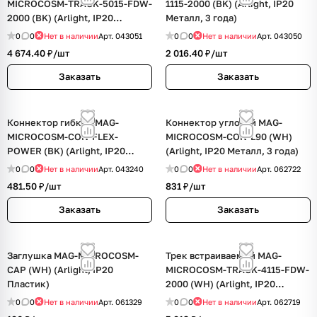
MICROCOSM-TRACK-5015-FDW-
1115-2000 (BK) (Arlight, IP20
2000 (BK) (Arlight, IP20
Металл, 3 года)
Металл, 3 года)
0
0
Нет в наличии
Арт.
043051
0
0
Нет в наличии
Арт.
043050
4 674.40 ₽/
шт
2 016.40 ₽/
шт
Заказать
Заказать
Коннектор гибкий MAG-
Коннектор угловой MAG-
MICROCOSM-CON-FLEX-
MICROCOSM-CON-L90 (WH)
POWER (BK) (Arlight, IP20
(Arlight, IP20 Металл, 3 года)
Пластик)
0
0
Нет в наличии
Арт.
043240
0
0
Нет в наличии
Арт.
062722
481.50 ₽/
шт
831 ₽/
шт
Заказать
Заказать
Заглушка MAG-MICROCOSM-
Трек встраиваемый MAG-
CAP (WH) (Arlight, IP20
MICROCOSM-TRACK-4115-FDW-
Пластик)
2000 (WH) (Arlight, IP20
Металл, 3 года)
0
0
Нет в наличии
Арт.
061329
0
0
Нет в наличии
Арт.
062719