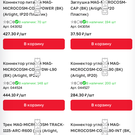
Коннектор питания MAG-
Заглушка MAG-MICROCOSM-
MICROCOSM-CON-POWER (BK)
CAP (BK) (Arlight, IP20
(Arlight, IP20 Пластик)
Пластик)
0
0
В наличии: 70
шт
0
0
В наличии: 194
шт
Арт.
043052
Арт.
043054
427.30 ₽/
шт
37.50 ₽/
шт
В корзину
В корзину
Коннектор угловой MAG-
Коннектор угловой MAG-
MICROCOSM-CON-FDW-L90
MICROCOSM-CON-L90 (BK)
(BK) (Arlight, IP20)
(Arlight, IP20)
0
0
В наличии: 148
шт
0
0
В наличии: 200
шт
Арт.
044524
Арт.
044527
444.10 ₽/
шт
284.30 ₽/
шт
В корзину
В корзину
Трек MAG-MICROCOSM-TRACK-
Коннектор угловой MAG-
1115-ARC-R600 (BK) (Arlight,
MICROCOSM-CON-L90-INT (BK,