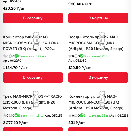
Арт.
055467
986.40 ₽/
шт
420.20 ₽/
шт
В корзину
В корзину
Коннектор гибкий MAG-
Соединитель прямой MAG-
MICROCOSM-CON-FLEX-LONG-
MICROCOSM-CON-I (NK)
POWER (BK) (Arlight, IP20
(Arlight, IP20 Металл, 3 года)
Пластик, 3 года)
0
0
В наличии: 127
шт
0
0
В наличии: 200
шт
Арт.
062270
Арт.
052169
1 184.70 ₽/
шт
122.50 ₽/
шт
В корзину
В корзину
Трек MAG-MICROCOSM-TRACK-
Коннектор угловой MAG-
1115-1000 (BK) (Arlight, IP20
MICROCOSM-CON-L90 (BK)
Металл, 3 года)
(Arlight, IP20 Металл, 3 года)
0
0
В наличии: 18
шт
Арт.
052153
0
0
В наличии: 35
шт
Арт.
062218
2 277.10 ₽/
шт
831 ₽/
шт