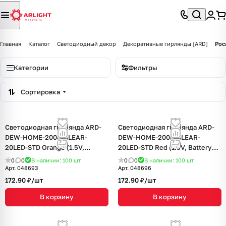
Главная
Каталог
Светодиодный декор
Декоративные гирлянды [ARD]
Рос
Категории
Фильтры
Сортировка
Светодиодная гирлянда ARD-
Светодиодная гирлянда ARD-
DEW-HOME-2000-CLEAR-
DEW-HOME-2000-CLEAR-
20LED-STD Orange (1.5V,
20LED-STD Red (1.5V, Battery
Battery Pack, Cork) (Ardecoled,
Pack, Cork) (Ardecoled, IP20)
0
0
В наличии: 100
шт
0
0
В наличии: 100
шт
IP20)
Арт.
048693
Арт.
048696
172.90 ₽/
шт
172.90 ₽/
шт
В корзину
В корзину