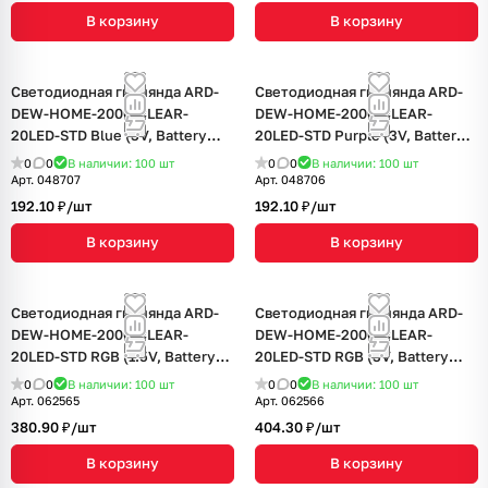
В корзину
В корзину
Светодиодная гирлянда ARD-
Светодиодная гирлянда ARD-
DEW-HOME-2000-CLEAR-
DEW-HOME-2000-CLEAR-
20LED-STD Blue (3V, Battery
20LED-STD Purple (3V, Battery
Pack) (Ardecoled, IP20)
Pack) (Ardecoled, IP20)
0
0
В наличии: 100
шт
0
0
В наличии: 100
шт
Арт.
048707
Арт.
048706
192.10 ₽/
шт
192.10 ₽/
шт
В корзину
В корзину
Светодиодная гирлянда ARD-
Светодиодная гирлянда ARD-
DEW-HOME-2000-CLEAR-
DEW-HOME-2000-CLEAR-
20LED-STD RGB (1.5V, Battery
20LED-STD RGB (3V, Battery
Pack, Cork) (Ardecoled, IP20)
Pack) (Ardecoled, IP20)
0
0
В наличии: 100
шт
0
0
В наличии: 100
шт
Арт.
062565
Арт.
062566
380.90 ₽/
шт
404.30 ₽/
шт
В корзину
В корзину