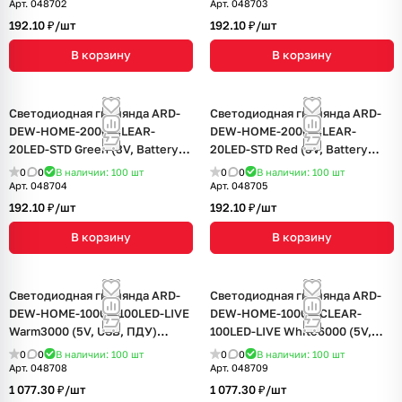
Арт.
048702
Арт.
048703
192.10 ₽/
шт
192.10 ₽/
шт
В корзину
В корзину
Светодиодная гирлянда ARD-
Светодиодная гирлянда ARD-
DEW-HOME-2000-CLEAR-
DEW-HOME-2000-CLEAR-
20LED-STD Green (3V, Battery
20LED-STD Red (3V, Battery
Pack) (Ardecoled, IP20)
Pack) (Ardecoled, IP20)
0
0
В наличии: 100
шт
0
0
В наличии: 100
шт
Арт.
048704
Арт.
048705
192.10 ₽/
шт
192.10 ₽/
шт
В корзину
В корзину
Светодиодная гирлянда ARD-
Светодиодная гирлянда ARD-
DEW-HOME-10000-100LED-LIVE
DEW-HOME-10000-CLEAR-
Warm3000 (5V, USB, ПДУ)
100LED-LIVE White6000 (5V,
(Ardecoled, IP20)
USB, ПДУ) (Ardecoled, IP20)
0
0
В наличии: 100
шт
0
0
В наличии: 100
шт
Арт.
048708
Арт.
048709
1 077.30 ₽/
шт
1 077.30 ₽/
шт