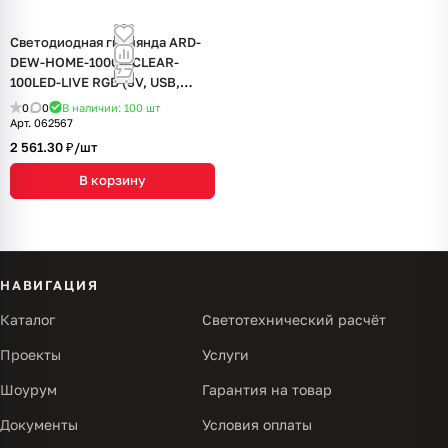
Светодиодная гирлянда ARD-
DEW-HOME-10000-CLEAR-
100LED-LIVE RGB (5V, USB,
ПДУ) (Ardecoled, IP20)
0
0
В наличии: 100
шт
Арт.
062567
2 561.30 ₽/
шт
В корзину
НАВИГАЦИЯ
Каталог
Светотехнический расчёт
Проекты
Услуги
Шоурум
Гарантия на товар
Документы
Условия оплаты