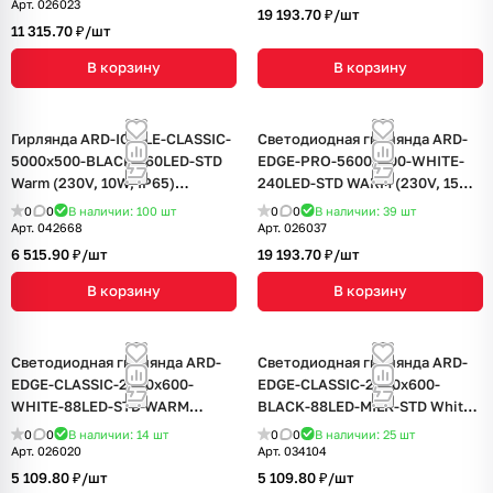
Арт.
026023
19 193.70 ₽/
шт
11 315.70 ₽/
шт
В корзину
В корзину
Гирлянда ARD-ICICLE-CLASSIC-
Светодиодная гирлянда ARD-
5000x500-BLACK-160LED-STD
EDGE-PRO-5600x900-WHITE-
Warm (230V, 10W, IP65)
240LED-STD WARM (230V, 15W)
(Ardecoled, IP65, 1 год)
(Ardecoled, IP65, 2 года)
0
0
В наличии: 100
шт
0
0
В наличии: 39
шт
Арт.
042668
Арт.
026037
6 515.90 ₽/
шт
19 193.70 ₽/
шт
В корзину
В корзину
Светодиодная гирлянда ARD-
Светодиодная гирлянда ARD-
EDGE-CLASSIC-2400x600-
EDGE-CLASSIC-2400x600-
WHITE-88LED-STD WARM
BLACK-88LED-MILK-STD White
(230V, 6W) (Ardecoled, IP65, 1
(230V, 6W) (Ardecoled, IP65, 1
0
0
В наличии: 14
шт
0
0
В наличии: 25
шт
год)
год)
Арт.
026020
Арт.
034104
5 109.80 ₽/
шт
5 109.80 ₽/
шт