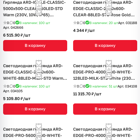
Гирлянда ARD-ICICLE-CLASSIC-
Светодиодная гирлянда ARD-
5000x500-CLEAR-160LED-STD
EDGE-CLASSIC-2400x600-
Warm (230V, 10W, IP65)
CLEAR-88LED-STD Rose Gold
(Ardecoled, IP65, 1 год)
(230V, 6W) (Ardecoled, IP65, 1
0
0
В наличии: 100
шт
0
0
В наличии: 20
шт
Арт.
031188
год)
Арт.
042666
4 344 ₽/
шт
6 515.90 ₽/
шт
В корзину
В корзину
Светодиодная гирлянда ARD-
Светодиодная гирлянда ARD-
EDGE-CLASSIC-2400x600-
EDGE-PRO-4000x600-WHITE-
WHITE-88LED-MILK-STD Warm
128LED-MILK-STD White (230V,
(230V, 6W) (Ardecoled, IP65, 1
8W) (Ardecoled, IP65, 2 года)
0
0
В наличии: 100
шт
0
0
В наличии: 51
шт
Арт.
034108
год)
Арт.
034105
11 315.70 ₽/
шт
5 109.80 ₽/
шт
В корзину
В корзину
Светодиодная гирлянда ARD-
Светодиодная гирлянда ARD-
EDGE-PRO-5600x900-WHITE-
EDGE-PRO-4000x600-WHITE-