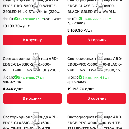
Светодиодная гирлянда ARD-
Светодиодная гирлянда ARD-
EDGE-PRO-5600x900-WHITE-
EDGE-CLASSIC-2400x600-
240LED-MILK-STD White (230V,
BLACK-88LED-STD WARM
15W) (Ardecoled, IP65, 2 года)
(230V, 6W) (Ardecoled, IP65, 1
0
0
В наличии: 17
шт
Арт.
034112
0
0
В наличии: 100
шт
год)
Арт.
026013
19 193.70 ₽/
шт
5 109.80 ₽/
шт
В корзину
В корзину
Светодиодная гирлянда ARD-
Светодиодная гирлянда ARD-
EDGE-CLASSIC-2400x600-
EDGE-PRO-5600x900-BLACK-
WHITE-88LED-STD BLUE (230V,
240LED-STD WARM (230V, 15W)
6W) (Ardecoled, IP65, 1 год)
(Ardecoled, IP65, 2 года)
0
0
В наличии: 27
шт
0
0
В наличии: 43
шт
Арт.
026016
Арт.
026033
4 344 ₽/
шт
19 193.70 ₽/
шт
В корзину
В корзину
Светодиодная гирлянда ARD-
Светодиодная гирлянда ARD-
EDGE-CLASSIC-2400x600-
EDGE-PRO-4000x600-WHITE-
WHITE-88LED-STD WHITE
128LED-STD WHITE (230V, 8W)