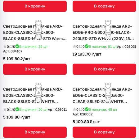
В корзину
В корзину
Светодиодная гирлянда ARD-
Светодиодная гирлянда ARD-
EDGE-CLASSIC-2400x600-
EDGE-PRO-5600x900-BLACK-
BLACK-88LED-MILK-STD Warm
240LED-STD WHITE (230V, 15W)
(230V, 6W) (Ardecoled, IP65, 1
(Ardecoled, IP65, 2 года)
0
0
В наличии: 39
шт
0
0
В наличии: 81
шт
Арт.
026031
год)
Арт.
034107
19 193.70 ₽/
шт
5 109.80 ₽/
шт
В корзину
В корзину
Светодиодная гирлянда ARD-
Светодиодная гирлянда ARD-
EDGE-CLASSIC-2400x600-
EDGE-CLASSIC-2400x600-
BLACK-88LED-STD WHITE
CLEAR-88LED-STD WHITE
(230V, 6W) (Ardecoled, IP65, 1
(230V, 6W) (Ardecoled, IP65, 1
0
0
В наличии: 20
шт
Арт.
026011
0
0
В наличии: 45
шт
год)
год)
Арт.
026002
5 109.80 ₽/
шт
5 109.80 ₽/
шт
В корзину
В корзину