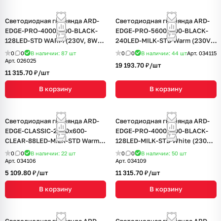
Светодиодная гирлянда ARD-
Светодиодная гирлянда ARD-
EDGE-PRO-4000x600-BLACK-
EDGE-PRO-5600x900-BLACK-
128LED-STD WARM (230V, 8W)
240LED-MILK-STD Warm (230V,
(Ardecoled, IP65, 2 года)
15W) (Ardecoled, IP65, 2 года)
0
0
В наличии: 87
шт
0
0
В наличии: 44
шт
Арт.
034115
Арт.
026025
19 193.70 ₽/
шт
11 315.70 ₽/
шт
В корзину
В корзину
Светодиодная гирлянда ARD-
Светодиодная гирлянда ARD-
EDGE-CLASSIC-2400x600-
EDGE-PRO-4000x600-BLACK-
CLEAR-88LED-MILK-STD Warm
128LED-MILK-STD White (230V,
(230V, 6W) (Ardecoled, IP65, 1
8W) (Ardecoled, IP65, 2 года)
0
0
В наличии: 22
шт
0
0
В наличии: 50
шт
год)
Арт.
034106
Арт.
034109
5 109.80 ₽/
шт
11 315.70 ₽/
шт
В корзину
В корзину