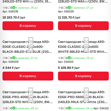
240LED-STD WHITE (230V, 15W)
128LED-STD WARM (230V, 8W)
(Ardecoled, IP65, 2 года)
(Ardecoled, IP65, 2 года)
0
0
В наличии: 35
шт
0
0
В наличии: 27
шт
Арт.
026035
Арт.
026029
19 193.70 ₽/
шт
11 315.70 ₽/
шт
В корзину
В корзину
Светодиодная гирлянда ARD-
Светодиодная гирлянда ARD-
EDGE-CLASSIC-2400x600-
EDGE-CLASSIC-2400x600-
BLACK-88LED-STD BLUE (230V,
WHITE-88LED-MILK-STD White
6W) (Ardecoled, IP65, 1 год)
(230V, 6W) (Ardecoled, IP65, 1
0
0
В наличии: 37
шт
0
0
В наличии: 78
шт
год)
Арт.
026009
Арт.
034102
4 344 ₽/
шт
5 109.80 ₽/
шт
В корзину
В корзину
Светодиодная гирлянда ARD-
Светодиодная гирлянда ARD-
EDGE-PRO-4000x600-BLACK-
EDGE-PRO-5600x900-BLACK-
128LED-STD WHITE (230V, 8W)
240LED-MILK-STD White (230V,
(Ardecoled, IP65, 2 года)
15W) (Ardecoled, IP65, 2 года)
0
0
В наличии: 48
шт
0
0
В наличии: 54
шт
Арт.
034113