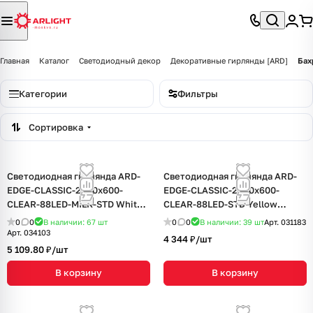
Главная
Каталог
Светодиодный декор
Декоративные гирлянды [ARD]
Бах
Категории
Фильтры
Сортировка
Светодиодная гирлянда ARD-
Светодиодная гирлянда ARD-
EDGE-CLASSIC-2400x600-
EDGE-CLASSIC-2400x600-
CLEAR-88LED-MILK-STD White
CLEAR-88LED-STD Yellow
(230V, 6W) (Ardecoled, IP65, 1
(230V, 6W) (Ardecoled, IP65, 1
0
0
В наличии: 67
шт
0
0
В наличии: 39
шт
Арт.
031183
год)
год)
Арт.
034103
4 344 ₽/
шт
5 109.80 ₽/
шт
В корзину
В корзину