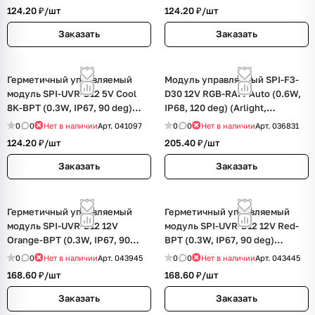
124.20 ₽/
шт
124.20 ₽/
шт
Заказать
Заказать
Герметичный управляемый
Модуль управляемый SPI-F3-
модуль SPI-UVR-D12 5V Cool
D30 12V RGB-RAM-Auto (0.6W,
8K-BPT (0.3W, IP67, 90 deg)
IP68, 120 deg) (Arlight,
(Arlight, Пластик, 5 лет)
Пластик, 3 года)
0
0
Нет в наличии
Арт.
041097
0
0
Нет в наличии
Арт.
036831
124.20 ₽/
шт
205.40 ₽/
шт
Заказать
Заказать
Герметичный управляемый
Герметичный управляемый
модуль SPI-UVR-D12 12V
модуль SPI-UVR-D12 12V Red-
Orange-BPT (0.3W, IP67, 90
BPT (0.3W, IP67, 90 deg)
deg) (Arlight, Пластик, 5 лет)
(Arlight, Пластик, 5 лет)
0
0
Нет в наличии
Арт.
043945
0
0
Нет в наличии
Арт.
043445
168.60 ₽/
шт
168.60 ₽/
шт
Заказать
Заказать