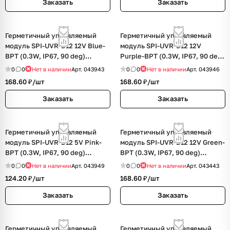
Заказать
Заказать
Герметичный управляемый
Герметичный управляемый
модуль SPI-UVR-D12 12V Blue-
модуль SPI-UVR-D12 12V
BPT (0.3W, IP67, 90 deg)
Purple-BPT (0.3W, IP67, 90 deg)
(Arlight, Пластик, 5 лет)
(Arlight, Пластик, 5 лет)
0
0
Нет в наличии
Арт.
043943
0
0
Нет в наличии
Арт.
043946
168.60 ₽/
шт
168.60 ₽/
шт
Заказать
Заказать
Герметичный управляемый
Герметичный управляемый
модуль SPI-UVR-D12 5V Pink-
модуль SPI-UVR-D12 12V Green-
BPT (0.3W, IP67, 90 deg)
BPT (0.3W, IP67, 90 deg)
(Arlight, Пластик, 5 лет)
(Arlight, Пластик, 5 лет)
0
0
Нет в наличии
Арт.
043949
0
0
Нет в наличии
Арт.
043443
124.20 ₽/
шт
168.60 ₽/
шт
Заказать
Заказать
Герметичный управляемый
Герметичный управляемый