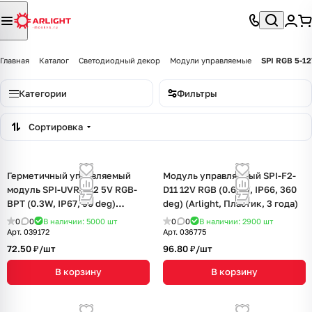
Главная
Каталог
Светодиодный декор
Модули управляемые
SPI RGB 5-1
Категории
Фильтры
Сортировка
Герметичный управляемый
Модуль управляемый SPI-F2-
модуль SPI-UVR-D12 5V RGB-
D11 12V RGB (0.65W, IP66, 360
BPT (0.3W, IP67, 90 deg)
deg) (Arlight, Пластик, 3 года)
(Arlight, Пластик, 5 лет)
0
0
В наличии: 5000
шт
0
0
В наличии: 2900
шт
Арт.
039172
Арт.
036775
72.50 ₽/
шт
96.80 ₽/
шт
В корзину
В корзину