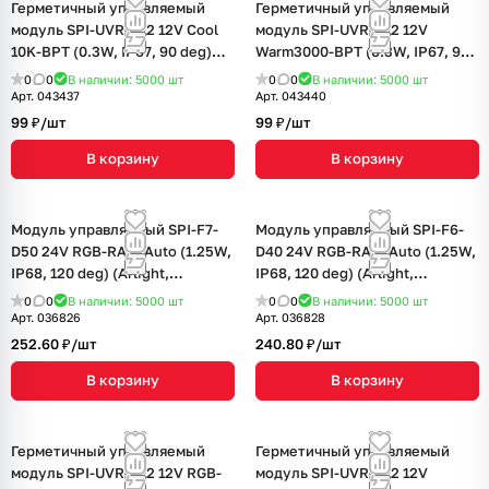
Герметичный управляемый
Герметичный управляемый
модуль SPI-UVR-D12 12V Cool
модуль SPI-UVR-D12 12V
10K-BPT (0.3W, IP67, 90 deg)
Warm3000-BPT (0.3W, IP67, 90
(Arlight, Пластик, 5 лет)
deg) (Arlight, Пластик, 5 лет)
0
0
В наличии: 5000
шт
0
0
В наличии: 5000
шт
Арт.
043437
Арт.
043440
99 ₽/
шт
99 ₽/
шт
В корзину
В корзину
Модуль управляемый SPI-F7-
Модуль управляемый SPI-F6-
D50 24V RGB-RAM-Auto (1.25W,
D40 24V RGB-RAM-Auto (1.25W,
IP68, 120 deg) (Arlight,
IP68, 120 deg) (Arlight,
Пластик, 3 года)
Пластик, 3 года)
0
0
В наличии: 5000
шт
0
0
В наличии: 5000
шт
Арт.
036826
Арт.
036828
252.60 ₽/
шт
240.80 ₽/
шт
В корзину
В корзину
Герметичный управляемый
Герметичный управляемый
модуль SPI-UVR-D12 12V RGB-
модуль SPI-UVR-D12 12V