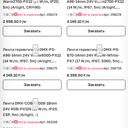
Warm2700-PX12 (14 W/m, IP20,
A96-14mm 24V Warm2700-PX12
5m) (Arlight, CRI>90)
(14 W/m, IP67, 5m) (Arlight,
CRI>90)
0
0
Нет в наличии
Арт.
058174
0
0
Нет в наличии
Арт.
058178
2 998.50 ₽/
м
4 149.10 ₽/
м
Заказать
Заказать
Лента герметичная DMX-PS-
Лента герметичная DMX-PS-
A96-14mm 24V White6000-PX12
B70-14mm 24V RGBW-White-
(14 W/m, IP67, 5m) (Arlight,
PX7 (17 W/m, IP67, 5060, 5m)
CRI>90)
(Arlight, CRI>90)
0
0
Нет в наличии
Арт.
058175
0
0
Нет в наличии
Арт.
056719
4 149.10 ₽/
м
6 399.50 ₽/
м
Заказать
Заказать
Лента DMX-COB-X1008-18mm
24V RGB-PX126 (11 W/m, IP20,
CSP, 5m) (Arlight, -)
0
0
Нет в наличии
Арт.
062128