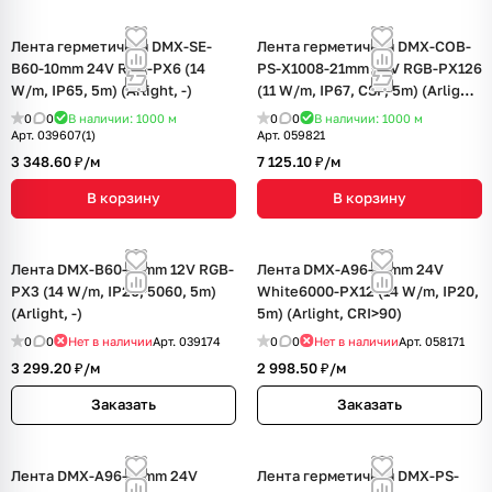
Лента герметичная DMX-SE-
Лента герметичная DMX-COB-
B60-10mm 24V RGB-PX6 (14
PS-X1008-21mm 24V RGB-PX126
W/m, IP65, 5m) (Arlight, -)
(11 W/m, IP67, CSP, 5m) (Arlight,
-)
0
0
В наличии: 1000
м
0
0
В наличии: 1000
м
Арт.
039607(1)
Арт.
059821
3 348.60 ₽/
м
7 125.10 ₽/
м
В корзину
В корзину
Лента DMX-B60-10mm 12V RGB-
Лента DMX-A96-12mm 24V
PX3 (14 W/m, IP20, 5060, 5m)
White6000-PX12 (14 W/m, IP20,
(Arlight, -)
5m) (Arlight, CRI>90)
0
0
Нет в наличии
Арт.
039174
0
0
Нет в наличии
Арт.
058171
3 299.20 ₽/
м
2 998.50 ₽/
м
Заказать
Заказать
Лента DMX-A96-12mm 24V
Лента герметичная DMX-PS-