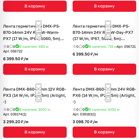
В корзину
В корзину
Лента герметичная DMX-PS-
Лента герметичная DMX-PS-
B70-14mm 24V RGBW-Warm-
B70-14mm 24V RGBW-Day-PX7
PX7 (17 W/m, IP67, 5060, 5m)
(17 W/m, IP67, 5060, 5m)
(Arlight, CRI>90)
(Arlight, CRI>90)
0
0
В наличии: 480
м
0
0
В наличии: 715
м
Арт.
056721
Арт.
056722
6 399.50 ₽/
м
6 399.50 ₽/
м
В корзину
В корзину
Лента DMX-B60-10mm 12V RGB-
Лента DMX-B60-10mm 24V RGB-
PX3 (14 W/m, IP20, 5m) (Arlight,
PX6 (14 W/m, IP20, 5m) (Arlight,
-)
-)
0
0
В наличии: 1000
м
0
0
В наличии: 1000
м
Арт.
039174(1)
Арт.
039183(1)
3 299.20 ₽/
м
3 098.70 ₽/
м
В корзину
В корзину