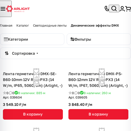
Главная
Каталог
Светодиодные ленты
Динамические эффекты DMX
Категории
Фильтры
Сортировка
Лента герметичная DMX-SE-
Лента герметичная DMX-PS-
B60-10mm 12V RGB-PX3 (14
B60-12mm 12V RGB-PX3 (14
W/m, IP65, 5060, 5m) (Arlight, -)
W/m, IP67, 5060, 5m) (Arlight, -)
0
0
В наличии: 885
м
0
0
В наличии: 260
м
Арт.
039604
Арт.
039605
3 549.10 ₽/
м
3 848.40 ₽/
м
В корзину
В корзину