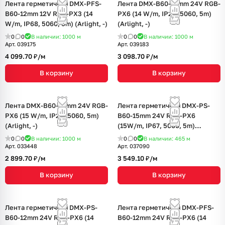
Лента герметичная DMX-PFS-
Лента DMX-B60-10mm 24V RGB-
B60-12mm 12V RGB-PX3 (14
PX6 (14 W/m, IP20, 5060, 5m)
W/m, IP68, 5060, 5m) (Arlight, -)
(Arlight, -)
0
0
В наличии: 1000
м
0
0
В наличии: 1000
м
Арт.
039175
Арт.
039183
4 099.70 ₽/
м
3 098.70 ₽/
м
В корзину
В корзину
Лента DMX-B60-10mm 24V RGB-
Лента герметичная DMX-PS-
PX6 (15 W/m, IP20, 5060, 5m)
B60-15mm 24V RGB-PX6
(Arlight, -)
(15W/m, IP67, 5060, 5m)
(Arlight, -)
0
0
В наличии: 1000
м
0
0
В наличии: 465
м
Арт.
033448
Арт.
037090
2 899.70 ₽/
м
3 549.10 ₽/
м
В корзину
В корзину
Лента герметичная DMX-PS-
Лента герметичная DMX-PFS-
B60-12mm 24V RGB-PX6 (14
B60-12mm 24V RGB-PX6 (14