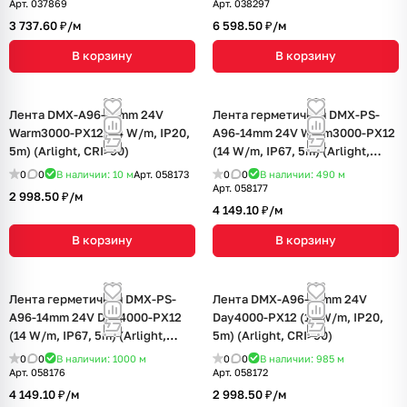
Арт.
037869
Арт.
038297
3 737.60 ₽/
м
6 598.50 ₽/
м
В корзину
В корзину
Лента DMX-A96-12mm 24V
Лента герметичная DMX-PS-
Warm3000-PX12 (14 W/m, IP20,
A96-14mm 24V Warm3000-PX12
5m) (Arlight, CRI>90)
(14 W/m, IP67, 5m) (Arlight,
CRI>90)
0
0
В наличии: 10
м
Арт.
058173
0
0
В наличии: 490
м
Арт.
058177
2 998.50 ₽/
м
4 149.10 ₽/
м
В корзину
В корзину
Лента герметичная DMX-PS-
Лента DMX-A96-12mm 24V
A96-14mm 24V Day4000-PX12
Day4000-PX12 (14 W/m, IP20,
(14 W/m, IP67, 5m) (Arlight,
5m) (Arlight, CRI>90)
CRI>90)
0
0
В наличии: 1000
м
0
0
В наличии: 985
м
Арт.
058176
Арт.
058172
4 149.10 ₽/
м
2 998.50 ₽/
м