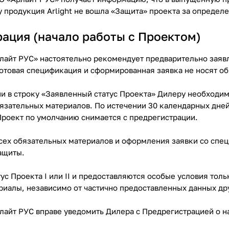
у продукция Arlight не вошла «Защита» проекта за опреде
ация (начало работы с Проектом)
айт РУС» настоятельно рекомендует предварительно заявля
отовая спецификация и сформированная заявка не носят об
ии в строку «Заявленный статус Проекта» Дилеру необходи
язательных материалов. По истечении 30 календарных дней
Проект по умолчанию снимается с предрегистрации.
сех обязательных материалов и оформления заявки со спец
ащиты.
ус Проекта I или II и предоставляются особые условия тол
иалы, независимо от частично предоставленных данных др
айт РУС вправе уведомить Дилера с Предрегистрацией о на