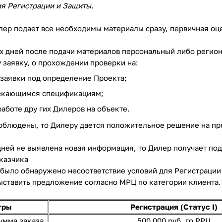
я Регистрации и Защиты.
лер подает все необходимы материалы сразу, первичная оце
их дней после подачи материалов персональный либо реги
 заявку, о прохождении проверки на:
заявки под определение Проекта;
секающимся спецификациям;
аботе дру гих Дилеров на объекте.
соблюдены, то Дилеру дается положительное решение на пр
 дней не выявлена новая информация, то Дилер получает по
казчика
д было обнаружено несоответствие условий для Регистраци
ставить предложение согласно МРЦ по категории клиента
тры
Регистрация (Статус I)
умма заказа
500 000 руб. го РРЦ