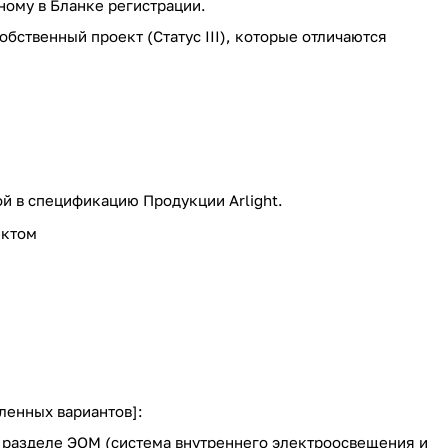
ному в Бланке регистрации.
 Собственный проект (Статус III), которые отличаются
й в спецификацию Продукции Arlight.
ектом
ленных вариантов]:
 разделе ЭОМ (система внутреннего электроосвещения и