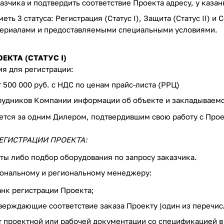
зчика и подтвердить соответствие Проекта адресу, у казан
еть 3 статуса: Регистрация (Статус I), Защита (Статус II) и
ериалами и предоставляемыми специальными условиями.
ЕКТА (СТАТУС I)
я для регистрации:
500 000 руб. с НДС по ценам прайс-листа (РРЦ)
трудников Компании информации об объекте и закладываемо
ется за одним Дилером, подтвердившим свою работу с Про
ЕГИСТРАЦИИ ПРОЕКТА:
ты либо подбор оборудования по запросу заказчика.
сональному и региональному менеджеру:
нк регистрации Проекта;
верждающие соответствие заказа Проекту |один из перечис
 проектной или рабочей документации со спецификацией в