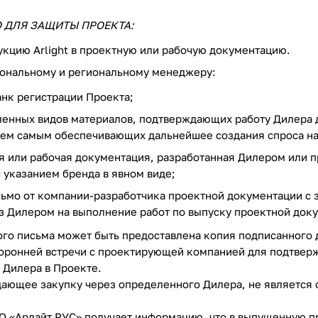
 ДЛЯ ЗАЩИТЫ ПРОЕКТА:
кцию Arlight в проектную или рабочую документацию.
сональному и региональному менеджеру:
нк регистрации Проекта;
ленных видов материалов, подтверждающих работу Дилера д
 тем самым обеспечивающих дальнейшее создания спроса н
я или рабочая документация, разработанная Дилером или п
с указанием бренда в явном виде;
ьмо от компании-разработчика проектной документации с з
з Дилером на выполнение работ по выпуску проектной док
го письма может быть предоставлена копия подписанного
оронней встречи с проектирующей компанией для подтвер
 Дилера в Проекте.
ающее закупку через определенного Дилера, не является 
ОО «Арлайт РУС» получает информацию, что в выпущенную 