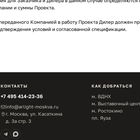
ия для Заказчика и Дилера в данном случае определяются 
пании и суммы Проекта.
переданного Компанией в работу Проекта Дилер должен пр
дтверждения условий и согласованной спецификации.
КОНТАКТЫ
КАК ДОБРАТЬСЯ
+7 495 414-23-36
м. ВДНХ
м. Выставочный цен
info@arlight-moskva.ru
м. Ростокино
г. Москва, ул. Касаткина
пл. Яуза
д. 3а стр. 3