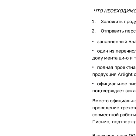
ЧТО НЕОБХОДИМО
Заложить проду
Отправить пер
заполненный Бла
один из перечис
доку мента ци-о и
полная проектна
продукция Arlight 
официальное пис
подтверждает зака
Вместо официально
проведение трехст
совместной работы
Письмо, подтвержд
В случаях, если О