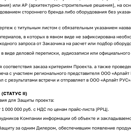
ания) или АР (архитектурно-строительные решения], на осн
ованием стороннего бренда либо оборудования без указан
чертеж с титульным листом с обязательным указанием назва
атериалов, в которых в явном виде не зафиксирована необх
ходного запроса от Заказчика на расчет или подбор обор
 в виде деловой переписки, аудиозаписи или официального
 соответствия заказа критериям Проекта. а также провед
реча с участием регионального представителя ООО «Арлайт
л с результатами встречи и отправляет в ООО «Арлайт РУС»
(СТАТУС II)
ия для Защиты проекта:
1 000 000 руб. с НДС по ценам прайс-листа |РРЦ|.
трудников Компании информации об объекте и закладываемо
 Защиту за одним Дилером, обеспечившим появление продукц