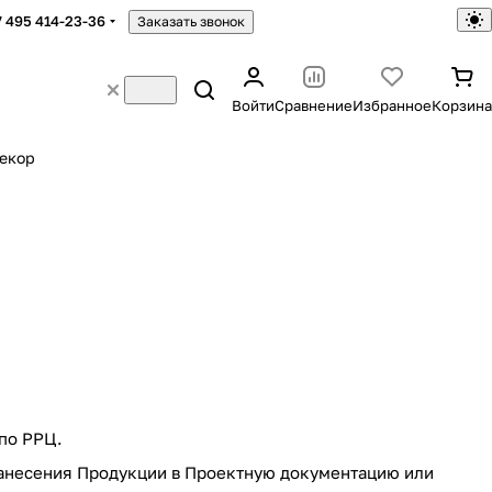
7 495 414-23-36
Заказать звонок
Войти
Сравнение
Избранное
Корзина
екор
 по РРЦ.
 занесения Продукции в Проектную документацию или