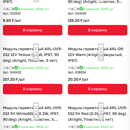
IP67)
90 deg) (Arlight, Пластик, 5
лет)
0
0
В наличии: 5000
шт
0
0
В наличии: 5000
шт
Арт.
023332
Арт.
043429
9.60 ₽/
шт
119.20 ₽/
шт
В корзину
В корзину
Модуль герметичный ARL-UVR-
Модуль герметичный ARL-D9
D12 12V Yellow (0.3W, IP67, 90
12V Warm (Arlight, Закрытый,
deg) (Arlight, Пластик, 5 лет)
IP67)
0
0
В наличии: 5000
шт
0
0
В наличии: 5000
шт
Арт.
043432
Арт.
028814
107.20 ₽/
шт
20.20 ₽/
шт
В корзину
В корзину
Модуль герметичный ARL-UVR-
Модуль герметичный ARL-UVR-
D12 5V White6000 (0.3W, IP67,
D12 5V Red (0.3W, IP67, 90 deg)
90 deg) (Arlight, Пластик, 5
(Arlight, Пластик, 5 лет)
лет)
0
0
В наличии: 5000
шт
0
0
В наличии: 5000
шт