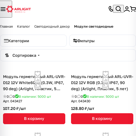
Главная
Каталог
Светодиодный декор
Модули светодиодные
Категории
Фильтры
Сортировка
Модуль герметичный ARL-UVR-
Модуль герметичный ARL-UVR-
D12 12V White6000 (0.3W, IP67,
D12 12V RGB (0.3W, IP67, 90
90 deg) (Arlight, Пластик, 5
deg) (Arlight, Пластик, 5 лет)
лет)
0
0
В наличии: 5000
шт
0
0
В наличии: 5000
шт
Арт.
043427
Арт.
043430
107.20 ₽/
шт
128.80 ₽/
шт
В корзину
В корзину