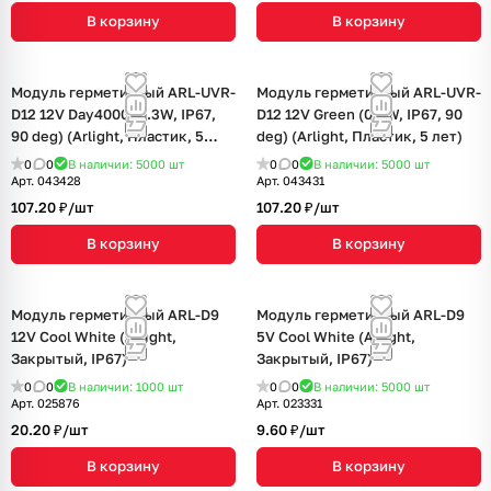
В корзину
В корзину
Модуль герметичный ARL-UVR-
Модуль герметичный ARL-UVR-
D12 12V Day4000 (0.3W, IP67,
D12 12V Green (0.3W, IP67, 90
90 deg) (Arlight, Пластик, 5
deg) (Arlight, Пластик, 5 лет)
лет)
0
0
В наличии: 5000
шт
0
0
В наличии: 5000
шт
Арт.
043428
Арт.
043431
107.20 ₽/
шт
107.20 ₽/
шт
В корзину
В корзину
Модуль герметичный ARL-D9
Модуль герметичный ARL-D9
12V Cool White (Arlight,
5V Cool White (Arlight,
Закрытый, IP67)
Закрытый, IP67)
0
0
В наличии: 1000
шт
0
0
В наличии: 5000
шт
Арт.
025876
Арт.
023331
20.20 ₽/
шт
9.60 ₽/
шт
В корзину
В корзину