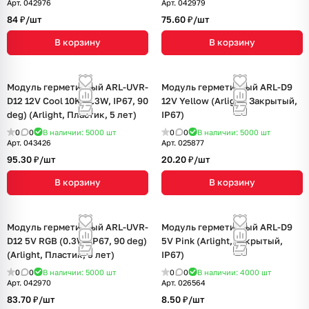
Арт.
042976
Арт.
042979
84 ₽/
шт
75.60 ₽/
шт
В корзину
В корзину
Модуль герметичный ARL-UVR-
Модуль герметичный ARL-D9
D12 12V Cool 10K (0.3W, IP67, 90
12V Yellow (Arlight, Закрытый,
deg) (Arlight, Пластик, 5 лет)
IP67)
0
0
В наличии: 5000
шт
0
0
В наличии: 5000
шт
Арт.
043426
Арт.
025877
95.30 ₽/
шт
20.20 ₽/
шт
В корзину
В корзину
Модуль герметичный ARL-UVR-
Модуль герметичный ARL-D9
D12 5V RGB (0.3W, IP67, 90 deg)
5V Pink (Arlight, Закрытый,
(Arlight, Пластик, 5 лет)
IP67)
0
0
В наличии: 5000
шт
0
0
В наличии: 4000
шт
Арт.
042970
Арт.
026564
83.70 ₽/
шт
8.50 ₽/
шт