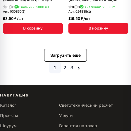
(Arlight, Закрытый)
(Arlight, Закрытый)
0
0
В наличии: 5000
шт
0
0
В наличии: 5000
шт
Арт.
030830(1)
Арт.
024838(1)
93.50 ₽/
шт
119.50 ₽/
шт
В корзину
В корзину
Загрузить еще
›
1
2
3
НАВИГАЦИЯ
Каталог
Светотехнический расчёт
Проекты
Услуги
Шоурум
Гарантия на товар