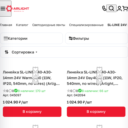
Главная
Каталог
Светодиодные ленты
Специализированные
SL-LINE 24V
Категории
Фильтры
Сортировка
Линейка SL-LINE-540-A30-
Линейка SL-LINE-540-A30-
14mm 24V Warm3500 (11W,
14mm 24V Day4000 (11W, IP20,
IP20, 540mm, no wires) (Arlight,
540mm, no wires) (Arlight,
CRI>90)
CRI>90)
0
0
В наличии: 170
шт
0
0
В наличии: 66
шт
Арт.
045097
Арт.
042094
1 024.90 ₽/
шт
1 024.90 ₽/
шт
В корзину
В корзину