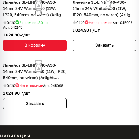
Линейка SL-LINE-540-A30-
Линейка SL-LINE-540-A30-
14mm 24V Warm3000 (11W,
14mm 24V White6000 (11W,
IP20, 540mm, no wires) (Arlight,
IP20, 540mm, no wires) (Arlight,
CRI>90)
CRI>90)
0
0
В наличии: 80
шт
0
0
Нет в наличии
Арт.
045096
Арт.
042145
1 024.90 ₽/
шт
1 024.90 ₽/
шт
В корзину
Заказать
Линейка SL-LINE-540-A30-
14mm 24V Warm2700 (11W, IP20,
540mm, no wires) (Arlight,
CRI>90)
0
0
Нет в наличии
Арт.
045098
1 024.90 ₽/
шт
Заказать
НАВИГАЦИЯ