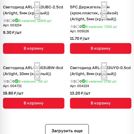
Светодиод ARL-5513UBC-2.5cd
5PC Держатель 5мм
(Arlight, 5мм (круглый))
(хром.пластик, с гайкой)
(Arlight, 5мм (круглый))
0
0
В наличии: 11500
шт
Арт.
003214
0
0
В наличии: 7000
шт
Арт.
005026
9.30 ₽/
шт
11.70 ₽/
шт
В корзину
В корзину
Светодиод ARL-10603UBW-6cd
Светодиод ARL-8603UYD-0.5cd
(Arlight, 10мм (круглый))
(Arlight, 8мм (круглый))
0
0
В наличии: 750
шт
0
0
В наличии: 1750
шт
Арт.
004721
Арт.
004224
19.80 ₽/
шт
13.20 ₽/
шт
В корзину
В корзину
Загрузить еще