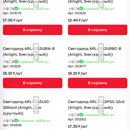
(Arlight, 5мм (круглый))
(Arlight, 5мм (круглый))
0
0
В наличии: 6000
шт
0
0
В наличии: 5000
шт
Арт.
003076
Арт.
003134
17.30 ₽/
шт
12.40 ₽/
шт
В корзину
В корзину
Светодиод ARL-5013UBW-B
Светодиод ARL-5013URBC-B
(Arlight, 5мм (круглый))
(Arlight, 5мм (круглый))
0
0
В наличии: 7000
шт
0
0
В наличии: 4000
шт
Арт.
003135
Арт.
003077
16.10 ₽/
шт
16.10 ₽/
шт
В корзину
В корзину
Светодиод ARL-5213LGC-
Светодиод ARL-5213PGC-12cd
100mcd (Arlight, 5мм
(Arlight, 5мм (круглый))
(круглый))
0
0
В наличии: 9500
шт
Арт.
003302
0
0
В наличии: 16000
шт
Арт.
004830
17.30 ₽/
шт