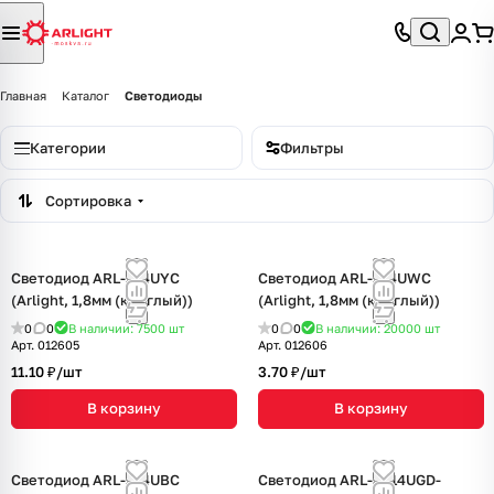
Главная
Каталог
Светодиоды
Категории
Фильтры
Сортировка
Светодиод ARL-184UYC
Светодиод ARL-184UWC
(Arlight, 1,8мм (круглый))
(Arlight, 1,8мм (круглый))
0
0
В наличии: 7500
шт
0
0
В наличии: 20000
шт
Арт.
012605
Арт.
012606
11.10 ₽/
шт
3.70 ₽/
шт
В корзину
В корзину
Светодиод ARL-184UBC
Светодиод ARL-3514UGD-