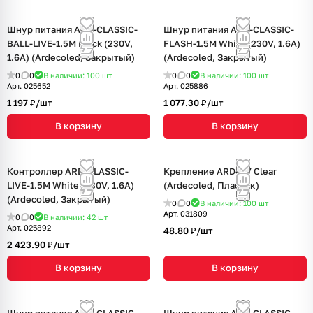
Шнур питания ARD-CLASSIC-
Шнур питания ARD-CLASSIC-
BALL-LIVE-1.5M Black (230V,
FLASH-1.5M White (230V, 1.6A)
1.6A) (Ardecoled, Закрытый)
(Ardecoled, Закрытый)
0
0
В наличии: 100
шт
0
0
В наличии: 100
шт
Арт.
025652
Арт.
025886
1 197 ₽/
шт
1 077.30 ₽/
шт
В корзину
В корзину
Контроллер ARD-CLASSIC-
Крепление ARD-GV Clear
LIVE-1.5M White (230V, 1.6A)
(Ardecoled, Пластик)
(Ardecoled, Закрытый)
0
0
В наличии: 100
шт
Арт.
031809
0
0
В наличии: 42
шт
Арт.
025892
48.80 ₽/
шт
2 423.90 ₽/
шт
В корзину
В корзину