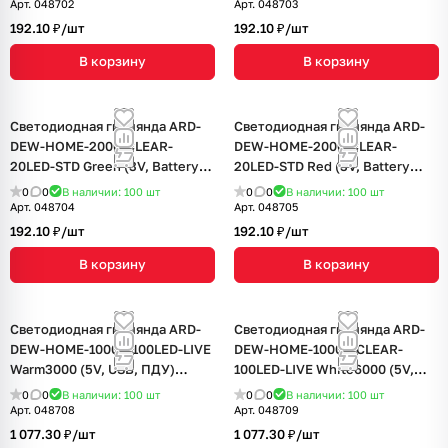
Арт.
048702
Арт.
048703
192.10 ₽/
шт
192.10 ₽/
шт
В корзину
В корзину
Светодиодная гирлянда ARD-
Светодиодная гирлянда ARD-
DEW-HOME-2000-CLEAR-
DEW-HOME-2000-CLEAR-
20LED-STD Green (3V, Battery
20LED-STD Red (3V, Battery
Pack) (Ardecoled, IP20)
Pack) (Ardecoled, IP20)
0
0
В наличии: 100
шт
0
0
В наличии: 100
шт
Арт.
048704
Арт.
048705
192.10 ₽/
шт
192.10 ₽/
шт
В корзину
В корзину
Светодиодная гирлянда ARD-
Светодиодная гирлянда ARD-
DEW-HOME-10000-100LED-LIVE
DEW-HOME-10000-CLEAR-
Warm3000 (5V, USB, ПДУ)
100LED-LIVE White6000 (5V,
(Ardecoled, IP20)
USB, ПДУ) (Ardecoled, IP20)
0
0
В наличии: 100
шт
0
0
В наличии: 100
шт
Арт.
048708
Арт.
048709
1 077.30 ₽/
шт
1 077.30 ₽/
шт