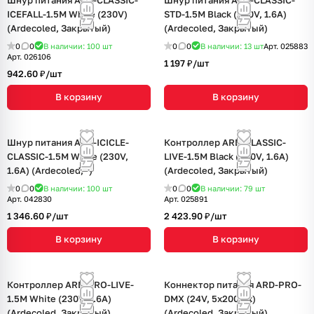
Шнур питания ARD-CLASSIC-
Шнур питания ARD-CLASSIC-
ICEFALL-1.5M White (230V)
STD-1.5M Black (230V, 1.6A)
(Ardecoled, Закрытый)
(Ardecoled, Закрытый)
0
0
В наличии: 100
шт
0
0
В наличии: 13
шт
Арт.
025883
Арт.
026106
1 197 ₽/
шт
942.60 ₽/
шт
В корзину
В корзину
Шнур питания ARD-ICICLE-
Контроллер ARD-CLASSIC-
CLASSIC-1.5M White (230V,
LIVE-1.5M Black (230V, 1.6A)
1.6A) (Ardecoled, -)
(Ardecoled, Закрытый)
0
0
В наличии: 100
шт
0
0
В наличии: 79
шт
Арт.
042830
Арт.
025891
1 346.60 ₽/
шт
2 423.90 ₽/
шт
В корзину
В корзину
Контроллер ARD-PRO-LIVE-
Коннектор питания ARD-PRO-
1.5M White (230V, 1.6A)
DMX (24V, 5x200pix)
(Ardecoled, Закрытый)
(Ardecoled, Закрытый)