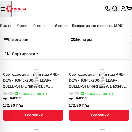
Главная
Каталог
Светодиодный декор
Декоративные гирлянды [ARD]
Категории
Фильтры
Сортировка
Светодиодная гирлянда ARD-
Светодиодная гирлянда ARD-
DEW-HOME-2000-CLEAR-
DEW-HOME-2000-CLEAR-
20LED-STD Orange (1.5V,
20LED-STD Red (1.5V, Battery
Battery Pack, Cork) (Ardecoled,
Pack, Cork) (Ardecoled, IP20)
0
0
В наличии: 100
шт
0
0
В наличии: 100
шт
IP20)
Арт.
048693
Арт.
048696
172.90 ₽/
шт
172.90 ₽/
шт
В корзину
В корзину