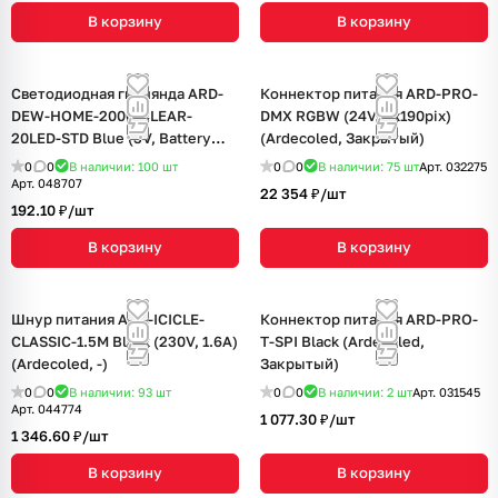
В корзину
В корзину
Светодиодная гирлянда ARD-
Коннектор питания ARD-PRO-
DEW-HOME-2000-CLEAR-
DMX RGBW (24V, 5x190pix)
20LED-STD Blue (3V, Battery
(Ardecoled, Закрытый)
Pack) (Ardecoled, IP20)
0
0
В наличии: 100
шт
0
0
В наличии: 75
шт
Арт.
032275
Арт.
048707
22 354 ₽/
шт
192.10 ₽/
шт
В корзину
В корзину
Шнур питания ARD-ICICLE-
Коннектор питания ARD-PRO-
CLASSIC-1.5M Black (230V, 1.6A)
T-SPI Black (Ardecoled,
(Ardecoled, -)
Закрытый)
0
0
В наличии: 93
шт
0
0
В наличии: 2
шт
Арт.
031545
Арт.
044774
1 077.30 ₽/
шт
1 346.60 ₽/
шт
В корзину
В корзину