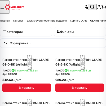
Главная
Каталог
Электроустановочные изделия
Серия GLARE
GLARE Рамк
Категории
Фильтры
Сортировка
Рамка стеклянная FRM-GLARE-
Рамка стеклянная FRM-GLARE-
GS-D-BK (Arlight, -)
GS-2-BK (Arlight, -)
0
0
В наличии: 382
шт
0
0
В наличии: 264
шт
Арт.
043791
Арт.
043797
842.60 ₽/
шт
989.20 ₽/
шт
В корзину
В корзину
Рамка стеклянная FRM-GLARE-
Рамка стеклянная FRM-GLARE-