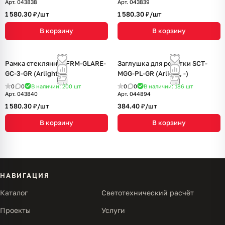
Арт.
043838
Арт.
043839
1 580.30 ₽/
шт
1 580.30 ₽/
шт
В корзину
В корзину
Рамка стеклянная FRM-GLARE-
Заглушка для розетки SCT-
GC-3-GR (Arlight, -)
MGG-PL-GR (Arlight, -)
0
0
В наличии: 200
шт
0
0
В наличии: 186
шт
Арт.
043840
Арт.
044894
1 580.30 ₽/
шт
384.40 ₽/
шт
В корзину
В корзину
НАВИГАЦИЯ
Каталог
Светотехнический расчёт
Проекты
Услуги