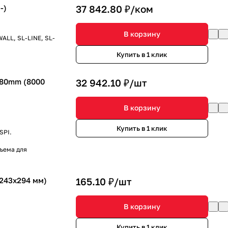
-)
37 842.80 ₽/
ком
В корзину
ALL, SL-LINE, SL-
Купить в 1 клик
80mm (8000
32 942.10 ₽/
шт
В корзину
Купить в 1 клик
SPI.
зъема для
243x294 мм)
165.10 ₽/
шт
В корзину
Купить в 1 клик