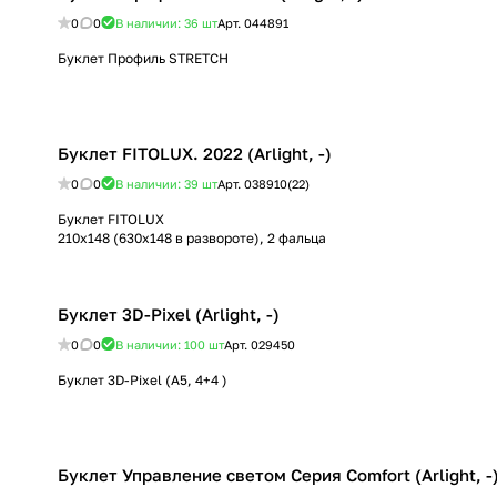
0
0
В наличии: 36
шт
Арт.
044891
Буклет Профиль STRETCH
Буклет FITOLUX. 2022 (Arlight, -)
0
0
В наличии: 39
шт
Арт.
038910(22)
Буклет FITOLUX
210х148 (630х148 в развороте), 2 фальца
Буклет 3D-Pixel (Arlight, -)
0
0
В наличии: 100
шт
Арт.
029450
Буклет 3D-Pixel (А5, 4+4 )
Буклет Управление светом Серия Comfort (Arlight, -