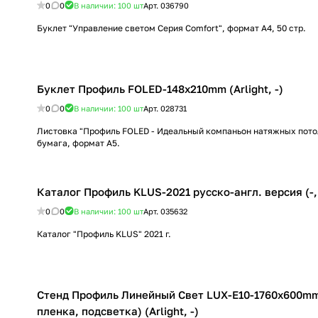
0
0
В наличии: 100
шт
Арт.
036790
Буклет "Управление светом Серия Comfort", формат А4, 50 стр.
Буклет Профиль FOLED-148х210mm (Arlight, -)
0
0
В наличии: 100
шт
Арт.
028731
Листовка "Профиль FOLED - Идеальный компаньон натяжных пото
бумага, формат А5.
Каталог Профиль KLUS-2021 русско-англ. версия (-, 
0
0
В наличии: 100
шт
Арт.
035632
Каталог "Профиль KLUS" 2021 г.
Стенд Профиль Линейный Свет LUX-E10-1760x600mm
пленка, подсветка) (Arlight, -)