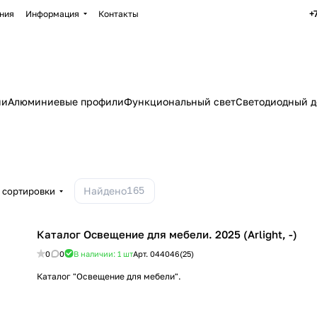
+
ния
Информация
Контакты
ии
Алюминиевые профили
Функциональный свет
Светодиодный д
165
Найдено
 сортировки
Каталог Освещение для мебели. 2025 (Arlight, -)
0
0
В наличии: 1
шт
Арт.
044046(25)
Каталог "Освещение для мебели".