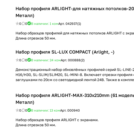
Набор профиля ARLIGHT-для натяжных потолков-2023
Металл)
0
0
В наличии: 1
ком
Арт.
042937(1)
Набор образцов профилей для натяжных потолков ARLIGHT с экр
Длина отрезков 50 мм.
Набор профиля SL-LUX COMPACT (Arlight, -)
0
0
В наличии: 24
ком
Арт.
000888(2)
Демонстрационный набор обновлённых профилей серий SL-LINE-2
H16/H30, SL-SLIM/SLIM20, SL-MINI-8. Включает отрезки профиля 
заглушками по 20см со светодиодной лентой 24В. Также в компле
Набор профиля ARLIGHT-MAX-310х210mm (61 модель) 
Металл)
0
0
В наличии: 13
ком
Арт.
000940
Набор образцов профиля ARLIGHT с экранами.
Длина отрезков 50 мм.