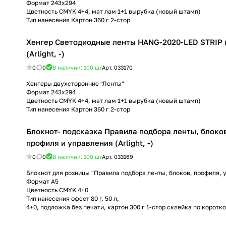
Формат 243х294
Цветность CMYK 4+4, мат лам 1+1 вырубка (новый штамп)
Тип нанесения Картон 360 г 2-стор
Хенгер Светодиодные ленты HANG-2020-LED STRIP 
(Arlight, -)
0
0
В наличии: 100
шт
Арт.
033170
Хенгеры двухсторонние "Ленты"
Формат 243х294
Цветность CMYK 4+4, мат лам 1+1 вырубка (новый штамп)
Тип нанесения Картон 360 г 2-стор
Блокнот- подсказка Правила подбора ленты, блоко
профиля и управления (Arlight, -)
0
0
В наличии: 100
шт
Арт.
033169
Блокнот для розницы "Правила подбора ленты, блоков, профиля, 
Формат А5
Цветность CMYK 4+0
Тип нанесения офсет 80 г, 50 л,
4+0, подложка без печати, картон 300 г 1-стор склейка по коротк