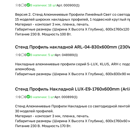
0
0
В наличии: 18
шт
Арт.
000900(1)
Версия 2. Стенд Алюминиевые Профили Линейный Свет со светод
15 моделей широких накладных профилей, 1 подвесной круглый п
Материал - композит 3 мм, пленка, печать.
Габаритные размеры (Ширина Х Высота Х Глубина), 600х1760х120
Питание 230 В. Мощность 100 Вт.
Стенд Профиль накладной ARL-04-830x600mm (230V) (
0
0
В наличии: 5
шт
Арт.
048989(1)
Накладные алюминиевые профили серий S-LUX, KLUS, ARH с подс
алюмобонд.
Габаритные размеры (Ширина Х Высота Х Глубина), 600х830х90 м
Стенд Профиль Накладной LUX-E9-1760x600mm (Arlig
0
0
В наличии: 1
шт
Арт.
000899(1)
Стенд Алюминиевые Профили Накладные со светодиодной лентой
30 моделей профилей.
Материал - композит 3 мм, пленка, печать.
Габаритные размеры (Ширина Х Высота Х Глубина), 600х1760х60 
Питание 230 В. Мощность 170 Вт.