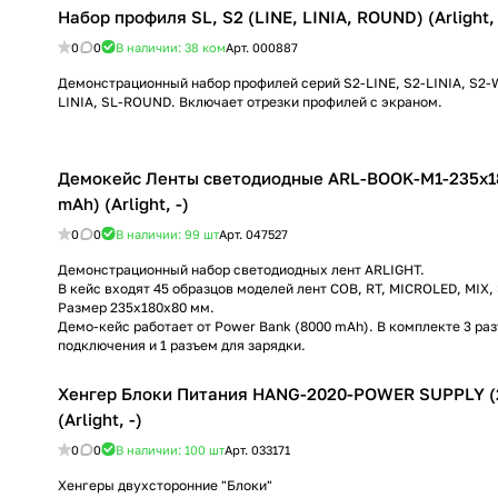
Набор профиля SL, S2 (LINE, LINIA, ROUND) (Arlight, 
0
0
В наличии: 38
ком
Арт.
000887
Демонстрационный набор профилей серий S2-LINE, S2-LINIA, S2-W
LINIA, SL-ROUND. Включает отрезки профилей с экраном.
Демокейс Ленты светодиодные ARL-BOOK-M1-235х1
mAh) (Arlight, -)
0
0
В наличии: 99
шт
Арт.
047527
Демонстрационный набор светодиодных лент ARLIGHT.
В кейс входят 45 образцов моделей лент COB, RT, MICROLED, MIX, 
Размер 235х180х80 мм.
Демо-кейс работает от Power Bank (8000 mAh). В комплекте 3 ра
подключения и 1 разъем для зарядки.
Хенгер Блоки Питания HANG-2020-POWER SUPPLY (
(Arlight, -)
0
0
В наличии: 100
шт
Арт.
033171
Хенгеры двухсторонние "Блоки"