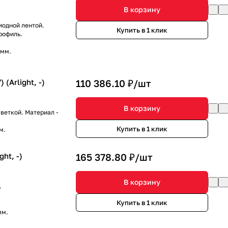
В корзину
иодной лентой.
Купить в 1 клик
рофиль.
 мм.
Arlight, -)
110 386.10 ₽/
шт
В корзину
веткой. Материал -
Купить в 1 клик
м.
ht, -)
165 378.80 ₽/
шт
В корзину
.
Купить в 1 клик
мм.