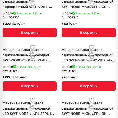
одноклавишный
одноклавишный непроходной
перекрёстный SWT-NOBE-
SWT-NOBE-MK01-SFPL-GR
MKX1-SFPL-GD (230V, 10A)
(230V, 10A) (Arlight, Серый
0
0
В наличии: 230
шт
0
0
В наличии: 235
шт
(Arlight, Золотой песок)
базальт)
Арт.
054250
Арт.
054245
1 323.10 ₽/
шт
650 ₽/
шт
В корзину
В корзину
Механизм выключателя
Механизм выключателя
одноклавишный проходной
одноклавишный непроходной
SWT-NOBE-MKP1-SFPL-BK
LED SWT-NOBE-MK01-SFPL-L-
(230V, 10A) (Arlight, Черный
GR (230V, 10A) (Arlight, Серый
0
0
В наличии: 39
шт
0
0
В наличии: 382
шт
оникс)
базальт)
Арт.
054246
Арт.
054260
1 006.30 ₽/
шт
795 ₽/
шт
В корзину
В корзину
Механизм выключателя
Механизм выключателя
одноклавишный проходной
одноклавишный непроходной
LED SWT-NOBE-MKP1-SFPL-L-
SWT-NOBE-MK01-SFPL-BK