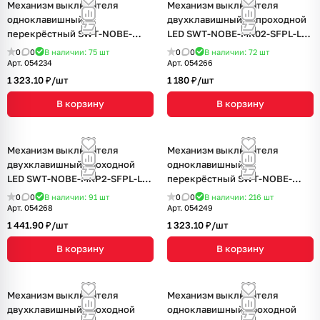
Механизм выключателя
Механизм выключателя
одноклавишный
двухклавишный непроходной
перекрёстный SWT-NOBE-
LED SWT-NOBE-MK02-SFPL-L-
MKX1-SFPL-WH (230V, 10A)
GR (230V, 10A) (Arlight, Серый
0
0
В наличии: 75
шт
0
0
В наличии: 72
шт
(Arlight, Белый кварц)
базальт)
Арт.
054234
Арт.
054266
1 323.10 ₽/
шт
1 180 ₽/
шт
В корзину
В корзину
Механизм выключателя
Механизм выключателя
двухклавишный проходной
одноклавишный
LED SWT-NOBE-MKP2-SFPL-L-
перекрёстный SWT-NOBE-
GD (230V, 10A) (Arlight,
MKX1-SFPL-BK (230V, 10A)
0
0
В наличии: 91
шт
0
0
В наличии: 216
шт
Золотой песок)
(Arlight, Черный оникс)
Арт.
054268
Арт.
054249
1 441.90 ₽/
шт
1 323.10 ₽/
шт
В корзину
В корзину
Механизм выключателя
Механизм выключателя
двухклавишный проходной
одноклавишный проходной