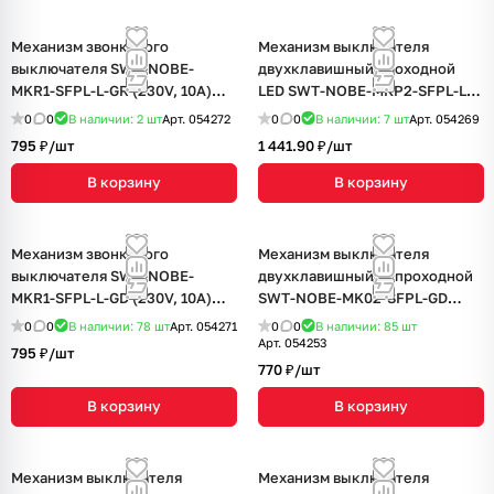
Механизм звонкового
Механизм выключателя
выключателя SWT-NOBE-
двухклавишный проходной
MKR1-SFPL-L-GR (230V, 10A)
LED SWT-NOBE-MKP2-SFPL-L-
(Arlight, Серый базальт)
GR (230V, 10A) (Arlight, Серый
0
0
В наличии: 2
шт
Арт.
054272
0
0
В наличии: 7
шт
Арт.
054269
базальт)
795 ₽/
шт
1 441.90 ₽/
шт
В корзину
В корзину
Механизм звонкового
Механизм выключателя
выключателя SWT-NOBE-
двухклавишный непроходной
MKR1-SFPL-L-GD (230V, 10A)
SWT-NOBE-MK02-SFPL-GD
(Arlight, Золотой песок)
(230V, 10A) (Arlight, Золотой
0
0
В наличии: 78
шт
Арт.
054271
0
0
В наличии: 85
шт
песок)
Арт.
054253
795 ₽/
шт
770 ₽/
шт
В корзину
В корзину
Механизм выключателя
Механизм выключателя