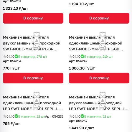
(Arlight, Серый базальт)
оникс)
Арт.
054251
1 194.70 ₽/
шт
1 323.10 ₽/
шт
В корзину
В корзину
Механизм выключателя
Механизм выключателя
двухклавишный непроходной
одноклавишный проходной
SWT-NOBE-MK02-SFPL-GR
SWT-NOBE-MKP1-SFPL-GD
(230V, 10A) (Arlight, Серый
(230V, 10A) (Arlight, Золотой
0
0
В наличии: 278
шт
0
0
В наличии: 219
шт
базальт)
песок)
Арт.
054254
Арт.
054247
770 ₽/
шт
1 006.30 ₽/
шт
В корзину
В корзину
Механизм выключателя
Механизм выключателя
одноклавишный непроходной
двухклавишный проходной
LED SWT-NOBE-MK01-SFPL-L-
LED SWT-NOBE-MKP2-SFPL-L-
WH (230V, 10A) (Arlight, Белый
BK (230V, 10A) (Arlight, Черный
0
0
В наличии: 22
шт
Арт.
054232
0
0
В наличии: 52
шт
кварц)
оникс)
Арт.
054267
795 ₽/
шт
1 441.90 ₽/
шт