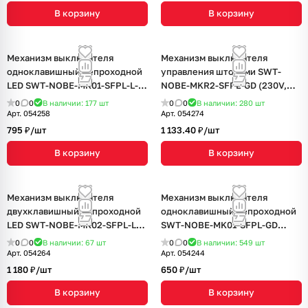
В корзину
В корзину
Механизм выключателя
Механизм выключателя
одноклавишный непроходной
управления шторами SWT-
LED SWT-NOBE-MK01-SFPL-L-
NOBE-MKR2-SFPL-GD (230V,
BK (230V, 10A) (Arlight, Черный
10A) (Arlight, Золотой песок)
0
0
В наличии: 177
шт
0
0
В наличии: 280
шт
оникс)
Арт.
054258
Арт.
054274
795 ₽/
шт
1 133.40 ₽/
шт
В корзину
В корзину
Механизм выключателя
Механизм выключателя
двухклавишный непроходной
одноклавишный непроходной
LED SWT-NOBE-MK02-SFPL-L-
SWT-NOBE-MK01-SFPL-GD
BK (230V, 10A) (Arlight, Черный
(230V, 10A) (Arlight, Золотой
0
0
В наличии: 67
шт
0
0
В наличии: 549
шт
оникс)
песок)
Арт.
054264
Арт.
054244
1 180 ₽/
шт
650 ₽/
шт
В корзину
В корзину