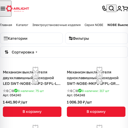
Главная
Каталог
Электроустановочные изделия
Серия NOBE
NOBE Выклю
Категории
Фильтры
Сортировка
Механизм выключателя
Механизм выключателя
двухклавишный проходной
одноклавишный проходной
LED SWT-NOBE-MKP2-SFPL-L-
SWT-NOBE-MKP1-SFPL-GR
WH (230V, 10A) (Arlight, Белый
(230V, 10A) (Arlight, Серый
0
0
В наличии: 75
шт
0
0
В наличии: 317
шт
кварц)
базальт)
Арт.
054240
Арт.
054248
1 441.90 ₽/
шт
1 006.30 ₽/
шт
В корзину
В корзину