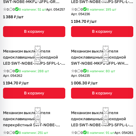
SWT-NOBE-MKP2-SFPL-GR
LED SWT-NOBE-MKP1-SFPL-L-
(230V, 10A) (Arlight, Серый
WH (230V, 10A) (Arlight, Белый
0
0
В наличии: 51
шт
Арт.
054257
0
0
В наличии: 195
шт
базальт)
кварц)
Арт.
054236
1 388 ₽/
шт
1 194.70 ₽/
шт
В корзину
В корзину
Механизм выключателя
Механизм выключателя
одноклавишный проходной
одноклавишный проходной
LED SWT-NOBE-MKP1-SFPL-L-
SWT-NOBE-MKP1-SFPL-WH
GD (230V, 10A) (Arlight,
(230V, 10A) (Arlight, Белый
0
0
В наличии: 288
шт
0
0
В наличии: 80
шт
Золотой песок)
кварц)
Арт.
054262
Арт.
054235
1 194.70 ₽/
шт
1 006.30 ₽/
шт
В корзину
В корзину
Механизм выключателя
Механизм выключателя
одноклавишный
одноклавишный проходной
перекрёстный SWT-NOBE-
LED SWT-NOBE-MKP1-SFPL-L-
MKX1-SFPL-GR (230V, 10A)
BK (230V, 10A) (Arlight, Черный
0
0
В наличии: 251
шт
0
0
В наличии: 91
шт
Арт.
054261