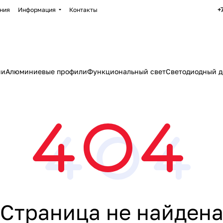
+
ния
Информация
Контакты
ии
Алюминиевые профили
Функциональный свет
Светодиодный д
Страница не найден