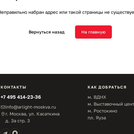
Неправильно набран адрес или такой страницы не существуе
Вернуться назад
На главную
КОНТАКТЫ
КАК ДОБРАТЬСЯ
+7 495 414-23-36
м. ВДНХ
м. Выставочный цен
info@arlight-moskva.ru
м. Ростокино
г. Москва, ул. Касаткина
пл. Яуза
д. 3а стр. 3