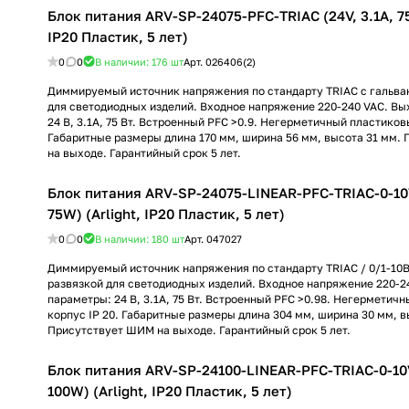
Блок питания ARV-SP-24075-PFC-TRIAC (24V, 3.1A, 75
IP20 Пластик, 5 лет)
0
0
В наличии: 176
шт
Арт.
026406(2)
Диммируемый источник напряжения по стандарту TRIAC с гальва
для светодиодных изделий. Входное напряжение 220-240 VAC. В
24 В, 3.1А, 75 Вт. Встроенный PFC >0.9. Негерметичный пластиков
Габаритные размеры длина 170 мм, ширина 56 мм, высота 31 мм.
на выходе. Гарантийный срок 5 лет.
Блок питания ARV-SP-24075-LINEAR-PFC-TRIAC-0-10V
75W) (Arlight, IP20 Пластик, 5 лет)
0
0
В наличии: 180
шт
Арт.
047027
Диммируемый источник напряжения по стандарту TRIAC / 0/1-10В
развязкой для светодиодных изделий. Входное напряжение 220-2
параметры: 24 В, 3.1А, 75 Вт. Встроенный PFC >0.98. Негерметич
корпус IP 20. Габаритные размеры длина 304 мм, ширина 30 мм, в
Присутствует ШИМ на выходе. Гарантийный срок 5 лет.
Блок питания ARV-SP-24100-LINEAR-PFC-TRIAC-0-10V
100W) (Arlight, IP20 Пластик, 5 лет)