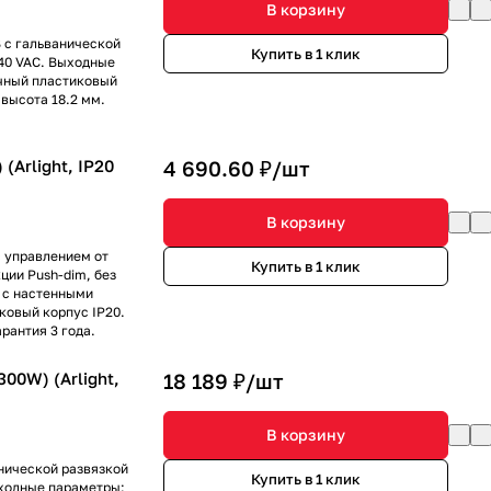
В корзину
 с гальванической
Купить в 1 клик
40 VAC. Выходные
ичный пластиковый
 высота 18.2 мм.
(Arlight, IP20
4 690.60 ₽/
шт
В корзину
с управлением от
Купить в 1 клик
ции Push-dim, без
 с настенными
ковый корпус IP20.
рантия 3 года.
00W) (Arlight,
18 189 ₽/
шт
В корзину
нической развязкой
Купить в 1 клик
ыходные параметры: