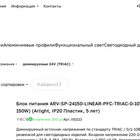
+
ния
Информация
Контакты
ии
Алюминиевые профили
Функциональный свет
Светодиодный д
пряжения
диммируемые 24V (TRIAC)
13
Найдено
 сортировки
Блок питания ARV-SP-24150-LINEAR-PFC-TRIAC-0-10V
150W) (Arlight, IP20 Пластик, 5 лет)
0
0
В наличии: 200
шт
Арт.
052113
Диммируемый источник напряжения по стандарту TRIAC / 0/1-10В
развязкой для светодиодных изделий. Входное напряжение 220-2
параметры: 24 В, 6.25А, 150 Вт. Встроенный PFC >0.98. Негермет