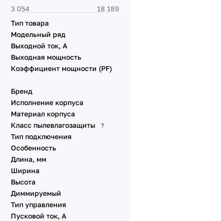
Световые указатели
Комплектующие для
Тип товара
монтажа
Модельный ряд
Электрокарнизы с
Выходной ток, А
моторами
Выходная мощность
Электрокарнизы с
Коэффициент мощности (PF)
моторами
Бренд
Исполнение корпуса
Материал корпуса
Класс пылевлагозащиты
?
Тип подключения
Особенность
Длина, мм
Ширина
Высота
Диммируeмый
Тип управления
Пусковой ток, А