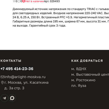
0
0
Нет в наличии
Арт.
029493
Диммируемый источник напряжения по стандарту TRIAC с гальва
для светодиодных изделий. Входное напряжение 220-240 VAC. В
24 В, 6.25 А, 150 Вт. Встроенный PFC >0.9. Негерметичный пласти
Габаритные размеры длина 195 мм, ширина 67 мм, высота 31 мм.
на выходе. Гарантийный срок 3 года.
КОНТАКТЫ
КАК ДОБРАТЬСЯ
+7 495 414-23-36
м. ВДНХ
м. Выставочный цен
info@arlight-moskva.ru
м. Ростокино
г. Москва, ул. Касаткина
пл. Яуза
д. 3а стр. 3