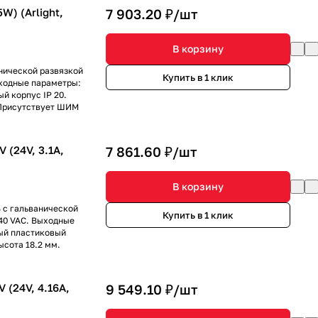
W) (Arlight,
7 903.20 ₽/
шт
В корзину
нической развязкой
Купить в 1 клик
ыходные параметры:
ый корпус IP 20.
 Присутствует ШИМ
 (24V, 3.1A,
7 861.60 ₽/
шт
В корзину
 с гальванической
Купить в 1 клик
40 VAC. Выходные
ный пластиковый
ысота 18.2 мм.
 (24V, 4.16A,
9 549.10 ₽/
шт