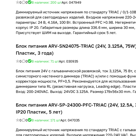
0
0
В наличии: 200
шт
Арт.
047949
Диммируемый источник напряжения по стандарту TRIAC / 0/1-10В
развязкой для светодиодных изделий. Входное напряжение 220-2
параметры: 24 В, 4.16А, 100 Вт. Встроенный PFC >0.98. Негермет
корпус IP 20. Габаритные размеры длина 336.6 мм, ширина 30 мм,
Присутствует ШИМ на выходе. Гарантийный срок 5 лет.
Блок питания ARV-SN24075-TRIAC (24V, 3.125A, 75W) 
Пластик, 3 года)
0
0
В наличии: 71
шт
Арт.
030935
Блок питания 24V с гальванической развязкой, ток 3,125А, 75 Вт, 
симисторного настенного диммера (TRIAC) и/или с помощью функ
корректора мощности, PF>0,5. Рекомендуется для использования
диммерами типа RL (резистивная нагрузка, Leading edge). Пласти
Вход: 200-240VAC. Выход: 24VDC 3.125A. Размер 179х56х30 mm. Га
Блок питания ARV-SP-24300-PFC-TRIAC (24V, 12.5A, 3
IP20 Пластик, 5 лет)
0
0
В наличии: 171
шт
Арт.
047035
Диммируемый источник напряжения по стандарту TRIAC с гальва
для светодиодных изделий. Входное напряжение 220-240 VAC. В