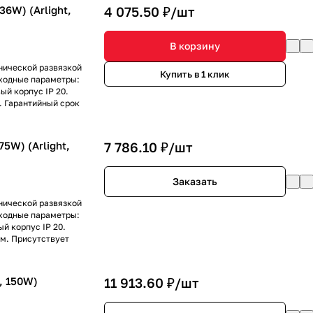
6W) (Arlight,
4 075.50 ₽/
шт
В корзину
нической развязкой
Купить в 1 клик
ыходные параметры:
ый корпус IP 20.
. Гарантийный срок
5W) (Arlight,
7 786.10 ₽/
шт
Заказать
нической развязкой
ыходные параметры:
ый корпус IP 20.
мм. Присутствует
, 150W)
11 913.60 ₽/
шт