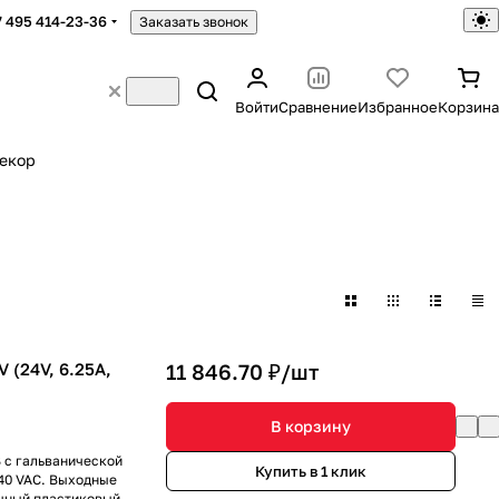
7 495 414-23-36
Заказать звонок
Войти
Сравнение
Избранное
Корзина
екор
 (24V, 6.25A,
11 846.70 ₽/
шт
В корзину
 с гальванической
Купить в 1 клик
40 VAC. Выходные
ичный пластиковый