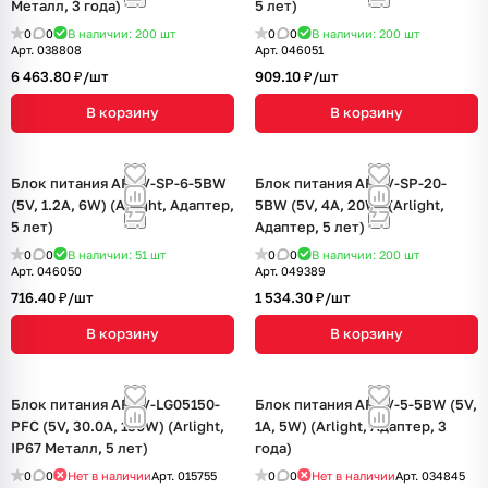
Металл, 3 года)
5 лет)
0
0
В наличии: 200
шт
0
0
В наличии: 200
шт
Арт.
038808
Арт.
046051
6 463.80 ₽/
шт
909.10 ₽/
шт
В корзину
В корзину
Блок питания ARDV-SP-6-5BW
Блок питания ARDV-SP-20-
(5V, 1.2A, 6W) (Arlight, Адаптер,
5BW (5V, 4A, 20W) (Arlight,
5 лет)
Адаптер, 5 лет)
0
0
В наличии: 51
шт
0
0
В наличии: 200
шт
Арт.
046050
Арт.
049389
716.40 ₽/
шт
1 534.30 ₽/
шт
В корзину
В корзину
Блок питания ARPV-LG05150-
Блок питания ARDV-5-5BW (5V,
PFC (5V, 30.0A, 150W) (Arlight,
1A, 5W) (Arlight, Адаптер, 3
IP67 Металл, 5 лет)
года)
0
0
Нет в наличии
Арт.
015755
0
0
Нет в наличии
Арт.
034845