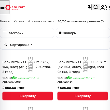
Главная
Каталог
Источники питания
AC/DC источники напряжения 5V
Категории
Фильтры
Сортировка
Блок питания HTS-80M-5 (5V,
Блок питания HTS-300L-5-Slim
16A, 80W) (Arlight, IP20 Сетка,
(5V, 60A, 300W) (Arlight, IP20
3 года)
Сетка, 3 года)
0
0
В наличии: 180
шт
0
0
В наличии: 200
шт
Арт.
015999(1)
Арт.
022414
2 558.60 ₽/
шт
6 986.90 ₽/
шт
В корзину
В корзину