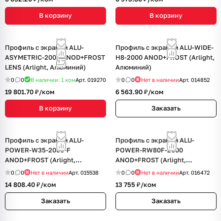
В корзину
В корзину
Профиль с экраном ALU-
Профиль с экраном ALU-WIDE-
ASYMETRIC-2000 ANOD+FROST
H8-2000 ANOD+FROST (Arlight,
LENS (Arlight, Алюминий)
Алюминий)
0
0
В наличии: 1
ком
Арт.
019270
0
0
Нет в наличии
Арт.
014852
19 801.70 ₽/
ком
6 563.90 ₽/
ком
В корзину
Заказать
Профиль с экраном ALU-
Профиль с экраном ALU-
POWER-W35-2000-F
POWER-RW80F-2000
ANOD+FROST (Arlight,
ANOD+FROST (Arlight,
Алюминий)
Алюминий)
0
0
Нет в наличии
Арт.
015538
0
0
Нет в наличии
Арт.
016472
14 808.40 ₽/
ком
13 755 ₽/
ком
Заказать
Заказать