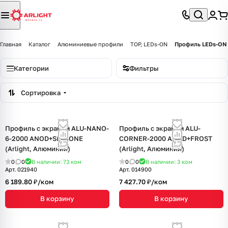
Главная
Каталог
Алюминиевые профили
TOP, LEDs-ON
Профиль LEDs-ON
Категории
Фильтры
Сортировка
Профиль с экраном ALU-NANO-
Профиль с экраном ALU-
6-2000 ANOD+SILICONE
CORNER-2000 ANOD+FROST
(Arlight, Алюминий)
(Arlight, Алюминий)
0
0
В наличии: 73
ком
0
0
В наличии: 3
ком
Арт.
021940
Арт.
014900
6 189.80 ₽/
ком
7 427.70 ₽/
ком
В корзину
В корзину