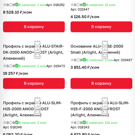
0
0
В наличии: 1
ком
Арт.
018252
0
0
В наличии: 12
ком
Арт.
021947
8 528.10 ₽/
ком
4 126.50 ₽/
ком
В корзину
В корзину
Профиль с экраном ALU-STAIR-
Основание ALU-BASE-2000
DK-2000 ANOD+FROST (Arlight,
Small (Arlight, Алюминий)
Алюминий)
0
0
В наличии: 1
ком
Арт.
015467
0
0
В наличии: 2
ком
Арт.
015473
3 851.40 ₽/
ком
19 257 ₽/
ком
В корзину
В корзину
Профиль с экраном ALU-SLIM-
Профиль с экраном ALU-SLIM-
H15-2000 ANOD+FROST
H15-F-2000 ANOD+FROST
(Arlight, Алюминий)
(Arlight, Алюминий)
0
0
В наличии: 2
ком
0
0
В наличии: 110
ком
Арт.
018246
Арт.
018243
6 052.20 ₽/
ком
6 973.80 ₽/
ком