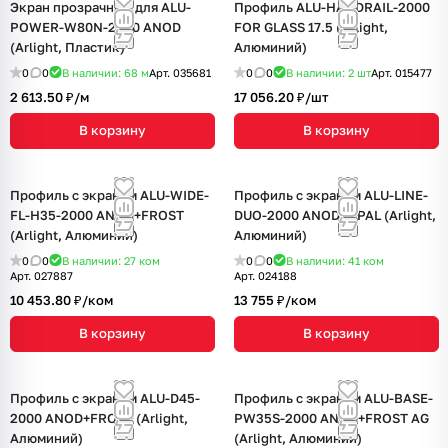
Экран прозрачный для ALU-
Профиль ALU-HANDRAIL-2000
POWER-W80N-2000 ANOD
FOR GLASS 17.5 (Arlight,
(Arlight, Пластик)
Алюминий)
0
0
В наличии: 68
м
Арт.
035681
0
0
В наличии: 2
шт
Арт.
015477
2 613.50 ₽/
м
17 056.20 ₽/
шт
В корзину
В корзину
Профиль с экраном ALU-WIDE-
Профиль с экраном ALU-LINE-
FL-H35-2000 ANOD+FROST
DUO-2000 ANOD+OPAL (Arlight,
(Arlight, Алюминий)
Алюминий)
0
0
В наличии: 27
ком
0
0
В наличии: 41
ком
Арт.
027887
Арт.
024188
10 453.80 ₽/
ком
13 755 ₽/
ком
В корзину
В корзину
Профиль с экраном ALU-D45-
Профиль с экраном ALU-BASE-
2000 ANOD+FROST (Arlight,
PW35S-2000 ANOD+FROST AG
Алюминий)
(Arlight, Алюминий)