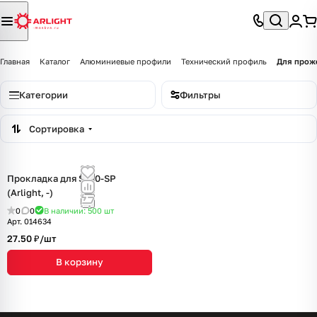
Главная
Каталог
Алюминиевые профили
Технический профиль
Для прож
Категории
Фильтры
Сортировка
Прокладка для SL80-SP
(Arlight, -)
0
0
В наличии: 500
шт
Арт.
014634
27.50 ₽/
шт
В корзину