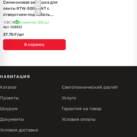
Силиконовая заглушка для
ленты RTW-5000PWT с
отверстием под кабель
(Arlight, -)
0
0
В наличии: 200
шт
Арт.
028812
37.70 ₽/
шт
В корзину
НАВИГАЦИЯ
Каталог
Светотехнический расчёт
Проекты
Услуги
Шоурум
Гарантия на товар
Документы
Условия оплаты
Условия доставки