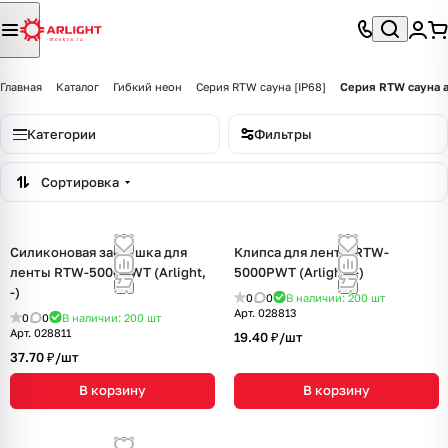
Главная
Каталог
Гибкий неон
Серия RTW сауна [IP68]
Серия RTW сауна 
Категории
Фильтры
Сортировка
Силиконовая заглушка для
Клипса для ленты RTW-
ленты RTW-5000PWT (Arlight,
5000PWT (Arlight, -)
-)
0
0
В наличии: 200
шт
Арт.
028813
0
0
В наличии: 200
шт
Арт.
028811
19.40 ₽/
шт
37.70 ₽/
шт
В корзину
В корзину