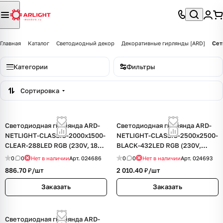
Главная
Каталог
Светодиодный декор
Декоративные гирлянды [ARD]
Сет
Категории
Фильтры
Сортировка
Светодиодная гирлянда ARD-
Светодиодная гирлянда ARD-
NETLIGHT-CLASSIC-2000x1500-
NETLIGHT-CLASSIC-2500x2500-
CLEAR-288LED RGB (230V, 18W)
BLACK-432LED RGB (230V,
(Ardecoled, IP65)
26W) (Ardecoled, IP65)
0
0
Нет в наличии
Арт.
024686
0
0
Нет в наличии
Арт.
024693
886.70 ₽/
шт
2 010.40 ₽/
шт
Заказать
Заказать
Светодиодная гирлянда ARD-