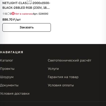
NETLIGHT-CLASSIC-2000x1500-
BLACK-288LED RGB (230V, 18W)
(Ardecoled, IP65)
0
0
Нет в наличии
Арт.
024690
886.70 ₽/
шт
Заказать
НАВИГАЦИЯ
Каталог
Светотехнический расчёт
Проекты
Услуги
Шоурум
Гарантия на товар
Документы
Условия оплаты
Условия доставки