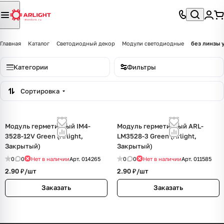
Главная
Каталог
Светодиодный декор
Модули светодиодные
без линзы у
Категории
Фильтры
Сортировка
Модуль герметичный IM4-
Модуль герметичный ARL-
3528-12V Green (Arlight,
LM3528-3 Green (Arlight,
Закрытый)
Закрытый)
0
0
Нет в наличии
Арт.
014265
0
0
Нет в наличии
Арт.
011585
2.90 ₽/
шт
2.90 ₽/
шт
Заказать
Заказать