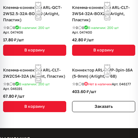
Клемма-коннектор ARL-QCT-
Клемма-коннектор ARL-CLT-
2WS2.5-32A-BOX20 (Arlight,
3WS4-32A-BOX20 (Arlight,
Пластик)
Пластик)
0
0
В наличии: 200
шт
0
0
В наличии: 200
шт
Арт.
047406
Арт.
047400
17.80 ₽/
шт
42.80 ₽/
шт
В корзину
В корзину
Клемма-коннектор ARL-CLT-
Коннектор ARL-CWP-3pin-16A
2W2CS4-32A (Arlight, Пластик)
(5-9mm) (Arlight, IP68)
0
0
В наличии: 200
шт
0
0
Нет в наличии
Арт.
046177
Арт.
046191
403.60 ₽/
шт
67.80 ₽/
шт
В корзину
Заказать