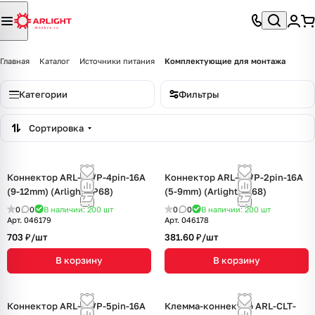
Главная
Каталог
Источники питания
Комплектующие для монтажа
Категории
Фильтры
Сортировка
Коннектор ARL-CWP-4pin-16A
Коннектор ARL-CWP-2pin-16A
(9-12mm) (Arlight, IP68)
(5-9mm) (Arlight, IP68)
0
0
В наличии: 200
шт
0
0
В наличии: 200
шт
Арт.
046179
Арт.
046178
703 ₽/
шт
381.60 ₽/
шт
В корзину
В корзину
Коннектор ARL-CWP-5pin-16A
Клемма-коннектор ARL-CLT-