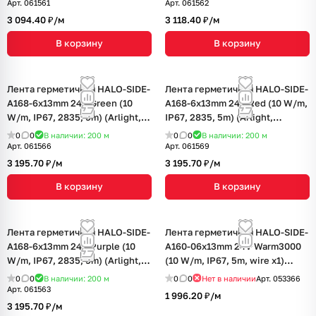
Арт.
061561
Арт.
061562
3 094.40 ₽/
м
3 118.40 ₽/
м
В корзину
В корзину
Лента герметичная HALO-SIDE-
Лента герметичная HALO-SIDE-
A168-6x13mm 24V Green (10
A168-6x13mm 24V Red (10 W/m,
W/m, IP67, 2835, 5m) (Arlight,
IP67, 2835, 5m) (Arlight,
Силикон)
Силикон)
0
0
В наличии: 200
м
0
0
В наличии: 200
м
Арт.
061566
Арт.
061569
3 195.70 ₽/
м
3 195.70 ₽/
м
В корзину
В корзину
Лента герметичная HALO-SIDE-
Лента герметичная HALO-SIDE-
A168-6x13mm 24V Purple (10
A160-06x13mm 24V Warm3000
W/m, IP67, 2835, 5m) (Arlight,
(10 W/m, IP67, 5m, wire x1)
Силикон)
(Arlight, Силикон, 3 года)
0
0
В наличии: 200
м
0
0
Нет в наличии
Арт.
053366
Арт.
061563
1 996.20 ₽/
м
3 195.70 ₽/
м