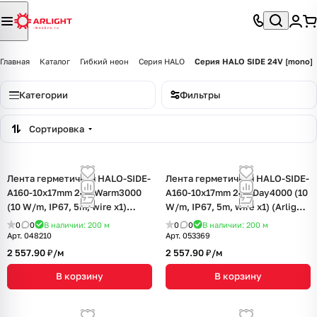
Главная
Каталог
Гибкий неон
Серия HALO
Серия HALO SIDE 24V [mono]
Категории
Фильтры
Сортировка
Лента герметичная HALO-SIDE-
Лента герметичная HALO-SIDE-
A160-10x17mm 24V Warm3000
A160-10x17mm 24V Day4000 (10
(10 W/m, IP67, 5m, wire x1)
W/m, IP67, 5m, wire x1) (Arlight,
(Arlight, Силикон, 3 года)
Силикон, 3 года)
0
0
В наличии: 200
м
0
0
В наличии: 200
м
Арт.
048210
Арт.
053369
2 557.90 ₽/
м
2 557.90 ₽/
м
В корзину
В корзину