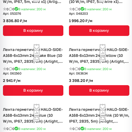
W/m, IP67, 5m, wire x1) (Arlight,
(10 W/m, IP67, 5m, wire x1)
Силикон, 3 года)
(Arlight, Силикон, 3 года)
0
0
В наличии: 200
м
0
0
В наличии: 200
м
Арт.
053376
Арт.
048203
3 836.80 ₽/
м
1 996.20 ₽/
м
В корзину
В корзину
Лента герметичная HALO-SIDE-
Лента герметичная HALO-SIDE-
A168-6x13mm 24V Lake Blue (10
A168-6x13mm 24V Yellow (10
W/m, IP67, 2835, 5m) (Arlight,
W/m, IP67, 2835, 5m) (Arlight,
Силикон)
Силикон)
0
0
В наличии: 200
м
0
0
В наличии: 200
м
Арт.
061560
Арт.
063634
2 941 ₽/
м
3 398.20 ₽/
м
В корзину
В корзину
Лента герметичная HALO-SIDE-
Лента герметичная HALO-SIDE-
A168-6x13mm 24V Blue (10
A168-6x13mm 24V Pink (10 W/m,
W/m, IP67, 2835, 5m) (Arlight,
IP67, 2835, 5m) (Arlight,
Силикон)
Силикон)
0
0
В наличии: 200
м
0
0
В наличии: 200
м