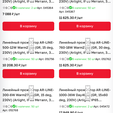
230V) (Arlight, IP65 Металл, 3
230V) (Arlight, IP65 Металл, 3
года)
года)
0
0
В наличии: 2
шт
Арт.
045364
0
0
В наличии: 50
шт
Арт.
045367
7 088 ₽/
шт
11 625.30 ₽/
шт
В корзину
В корзину
Линейный прожектор AR-LINE-
Линейный прожектор AR-LINE-
500-12W Warm2700 (GR, 15 deg,
760-18W Warm2700 (GR, 30 deg,
230V) (Arlight, IP65 Металл, 3
230V) (Arlight, IP65 Металл, 3
года)
года)
0
0
В наличии: 50
шт
Арт.
051756
0
0
В наличии: 50
шт
Арт.
051762
10 208.30 ₽/
шт
11 625.30 ₽/
шт
В корзину
В корзину
Линейный прожектор AR-LINE-
Линейный прожектор AR-LINE-
300-6W Warm2700 (GR, 15 deg,
1000-36W Day4000 (GR, 15x60
230V) (Arlight, IP65 Металл, 3
deg, 230V) (Arlight, IP65
года)
Металл, 3 года)
0
0
В наличии: 50
шт
0
0
В наличии: 2
шт
Арт.
045472
Арт.
051768
17 949.90 ₽/
шт