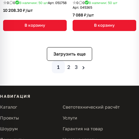
года)
Металл, 3 года)
0
0
В наличии: 50
шт
Арт.
051758
0
0
В наличии: 50
шт
Арт.
045365
10 208.30 ₽/
шт
7 088 ₽/
шт
В корзину
В корзину
Загрузить еще
›
1
2
3
НАВИГАЦИЯ
Каталог
Светотехнический расчёт
Проекты
Услуги
Шоурум
Гарантия на товар