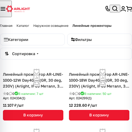
Главная
Каталог
Наружное освещение
Линейные прожекторы
Категории
Фильтры
Сортировка
Линейный прожектор AR-LINE-
Линейный прожектор AR-LINE-
1000-12W Day4000 (GR, 30 deg,
1000-18W Day4000 (GR, 30 deg,
230V) (Arlight, IP65 Металл, 3
230V) (Arlight, IP65 Металл, 3
года)
года)
0
0
В наличии: 7
шт
0
0
В наличии: 50
шт
Арт.
024334(1)
Арт.
024299(1)
11 107 ₽/
шт
12 228.60 ₽/
шт
В корзину
В корзину