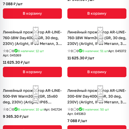
7 088 ₽/
шт
В корзину
В корзину
Линейный прожектор AR-LINE-
Линейный прожектор AR-LINE-
760-18W Day4000 (GR, 30 deg,
760-18W Warm3000 (GR, 30 deg,
230V) (Arlight, IP65 Металл, 3
230V) (Arlight, IP65 Металл, 3
года)
года)
0
0
В наличии: 12
шт
0
0
В наличии: 51
шт
Арт.
045372
Арт.
045369
11 625.30 ₽/
шт
11 625.30 ₽/
шт
В корзину
В корзину
Линейный прожектор AR-LINE-
Линейный прожектор AR-LINE-
500-9W Warm3000 (GR, 15x60
300-6W Day4000 (GR, 30 deg,
deg, 230V) (Arlight, IP65
230V) (Arlight, IP65 Металл, 3
Металл, 3 года)
года)
0
0
В наличии: 10
шт
Арт.
041724
0
0
В наличии: 50
шт
Арт.
045363
9 365.30 ₽/
шт
7 088 ₽/
шт