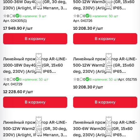
1000-36W Day4000 (GR, 30 deg,
500-12W Warm3000 (GR, 15x60
230V) (Arlight, IP65 Металл, 3
deg, 230V) (Arlight, IP65
года)
Металл, 3 года)
0
0
В наличии: 9
шт
0
0
В наличии: 50
шт
Арт.
024305(1)
Арт.
041726
17 949.90 ₽/
шт
10 208.30 ₽/
шт
В корзину
В корзину
Линейный прожектор AR-LINE-
Линейный прожектор AR-LINE-
1000-18W Day4000 (GR, 15x60
500-12W Warm2700 (GR, 15x60
deg, 230V) (Arlight, IP65
deg, 230V) (Arlight, IP65
Металл, 3 года)
Металл, 3 года)
0
0
В наличии: 50
шт
0
0
В наличии: 50
шт
Арт.
051755
Арт.
041729
10 208.30 ₽/
шт
12 228.60 ₽/
шт
В корзину
В корзину
Линейный прожектор AR-LINE-
Линейный прожектор AR-LINE-
500-12W Warm2700 (GR, 30 deg,
300-6W Warm3000 (GR, 15x60
230V) (Arlight, IP65 Металл, 3
deg, 230V) (Arlight, IP65