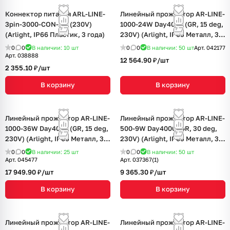
Коннектор питания ARL-LINE-
Линейный прожектор AR-LINE-
3pin-3000-CON-MF (230V)
1000-24W Day4000 (GR, 15 deg,
(Arlight, IP66 Пластик, 3 года)
230V) (Arlight, IP65 Металл, 3
года)
0
0
В наличии: 10
шт
0
0
В наличии: 50
шт
Арт.
042177
Арт.
038888
12 564.90 ₽/
шт
2 355.10 ₽/
шт
В корзину
В корзину
Линейный прожектор AR-LINE-
Линейный прожектор AR-LINE-
1000-36W Day4000 (GR, 15 deg,
500-9W Day4000 (GR, 30 deg,
230V) (Arlight, IP65 Металл, 3
230V) (Arlight, IP65 Металл, 3
года)
года)
0
0
В наличии: 25
шт
0
0
В наличии: 50
шт
Арт.
045477
Арт.
037367(1)
17 949.90 ₽/
шт
9 365.30 ₽/
шт
В корзину
В корзину
Линейный прожектор AR-LINE-
Линейный прожектор AR-LINE-