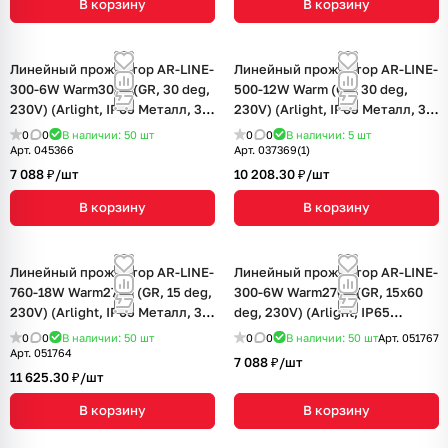
В корзину
В корзину
Линейный прожектор AR-LINE-
Линейный прожектор AR-LINE-
300-6W Warm3000 (GR, 30 deg,
500-12W Warm (GR, 30 deg,
230V) (Arlight, IP65 Металл, 3
230V) (Arlight, IP65 Металл, 3
года)
года)
0
0
В наличии: 50
шт
0
0
В наличии: 5
шт
Арт.
045366
Арт.
037369(1)
7 088 ₽/
шт
10 208.30 ₽/
шт
В корзину
В корзину
Линейный прожектор AR-LINE-
Линейный прожектор AR-LINE-
760-18W Warm2700 (GR, 15 deg,
300-6W Warm2700 (GR, 15x60
230V) (Arlight, IP65 Металл, 3
deg, 230V) (Arlight, IP65
года)
Металл, 3 года)
0
0
В наличии: 50
шт
0
0
В наличии: 50
шт
Арт.
051767
Арт.
051764
7 088 ₽/
шт
11 625.30 ₽/
шт
В корзину
В корзину