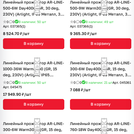
Линейный прожектор AR-LINE-
Линейный прожектор AR-LINE-
500-6W Day4000 (GR, 30 deg,
500-9W Warm3000 (GR, 30 deg,
230V) (Arlight, IP65 Металл, 3
230V) (Arlight, IP65 Металл, 3
года)
года)
0
0
В наличии: 50
шт
0
0
В наличии: 49
шт
Арт.
037365(1)
Арт.
037366(1)
8 524.70 ₽/
шт
9 365.30 ₽/
шт
В корзину
В корзину
Линейный прожектор AR-LINE-
Линейный прожектор AR-LINE-
1000-36W Warm3000 (GR, 15
300-6W Day4000 (GR, 15 deg,
deg, 230V) (Arlight, IP65
230V) (Arlight, IP65 Металл, 3
Металл, 3 года)
года)
0
0
В наличии: 50
шт
0
0
В наличии: 21
шт
Арт.
045361
Арт.
045475
7 088 ₽/
шт
17 949.90 ₽/
шт
В корзину
В корзину
Линейный прожектор AR-LINE-
Линейный прожектор AR-LINE-
300-6W Warm3000 (GR, 15 deg,
760-18W Day4000 (GR, 15 deg,