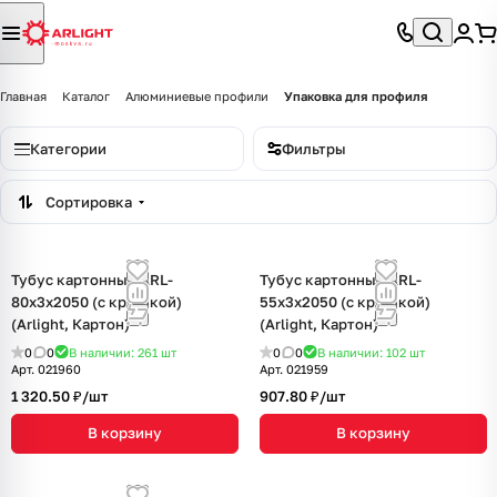
Главная
Каталог
Алюминиевые профили
Упаковка для профиля
Категории
Фильтры
Сортировка
Тубус картонный ARL-
Тубус картонный ARL-
80х3х2050 (с крышкой)
55х3х2050 (с крышкой)
(Arlight, Картон)
(Arlight, Картон)
0
0
В наличии: 261
шт
0
0
В наличии: 102
шт
Арт.
021960
Арт.
021959
1 320.50 ₽/
шт
907.80 ₽/
шт
В корзину
В корзину