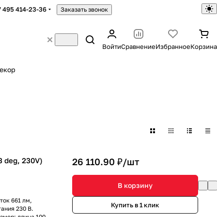
7 495 414-23-36
Заказать звонок
Войти
Сравнение
Избранное
Корзина
екор
 deg, 230V)
26 110.90 ₽/
шт
В корзину
ток 661 лм,
Купить в 1 клик
ания 230 В.
змер: длина 100