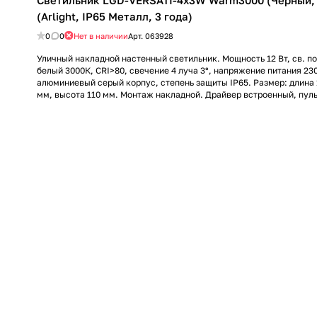
Светильник LGD-VERSATI-4x3W Warm3000 (Черный, 
(Arlight, IP65 Металл, 3 года)
0
0
Нет в наличии
Арт.
063928
Уличный накладной настенный светильник. Мощность 12 Вт, св. по
белый 3000К, CRI>80, свечение 4 луча 3°, напряжение питания 23
алюминиевый серый корпус, степень защиты IP65. Размер: длина 
мм, высота 110 мм. Монтаж накладной. Драйвер встроенный, пул