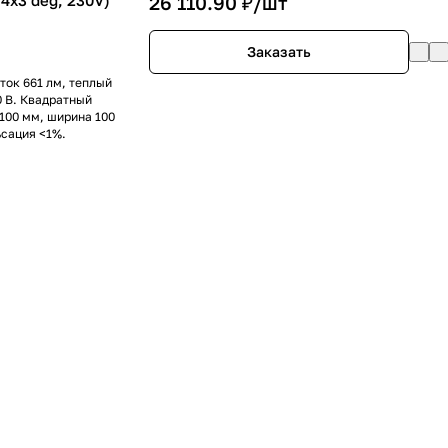
4x3 deg, 230V)
26 110.90 ₽/
шт
Заказать
ток 661 лм, теплый
0 В. Квадратный
100 мм, ширина 100
ьсация <1%.