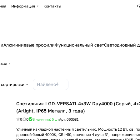
+
ния
Информация
Контакты
ии
Алюминиевые профили
Функциональный свет
Светодиодный д
евые
4
Найдено
 сортировки
Светильник LGD-VERSATI-4x3W Day4000 (Серый, 4x3
(Arlight, IP65 Металл, 3 года)
0
0
В наличии: 5
шт
Арт.
063581
Уличный накладной настенный светильник. Мощность 12 Вт, св. по
дневной белый 4000К, CRI>80, свечение 4 луча 3°, напряжение пит
Квадратный алюминиевый серый корпус, степень защиты IP65. Ра