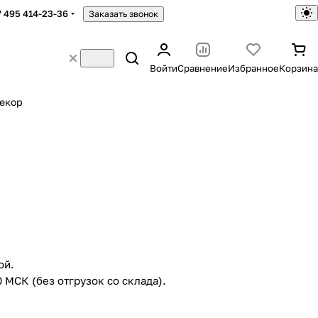
7 495 414-23-36
Заказать звонок
Войти
Сравнение
Избранное
Корзина
екор
ой.
 МСК (без отгрузок со склада).