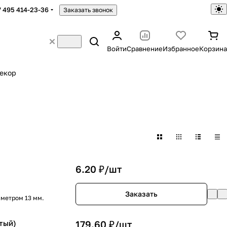
7 495 414-23-36
Заказать звонок
Войти
Сравнение
Избранное
Корзина
екор
6.20 ₽/
шт
Заказать
аметром 13 мм.
тый)
179.60 ₽/
шт