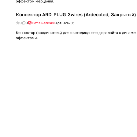
эффектом мерцания.
Коннектор ARD-PLUG-3wires (Ardecoled, Закрытый)
0
0
Нет в наличии
Арт.
024735
Коннектор (соединитель) для светодиодного дюралайта с динами
эффектами.