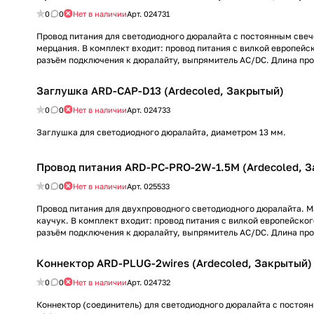
0
0
Нет в наличии
Арт.
024731
Провод питания для светодиодного дюралайта с постоянным све
мерцания. В комплект входит: провод питания с вилкой европейс
разъём подключения к дюралайту, выпрямитель AC/DC. Длина про
Заглушка ARD-CAP-D13 (Ardecoled, Закрытый)
0
0
Нет в наличии
Арт.
024733
Заглушка для светодиодного дюралайта, диаметром 13 мм.
Провод питания ARD-PC-PRO-2W-1.5M (Ardecoled, 
0
0
Нет в наличии
Арт.
025533
Провод питания для двухпроводного светодиодного дюралайта. 
каучук. В комплект входит: провод питания с вилкой европейског
разъём подключения к дюралайту, выпрямитель AC/DC. Длина про
Коннектор ARD-PLUG-2wires (Ardecoled, Закрытый)
0
0
Нет в наличии
Арт.
024732
Коннектор (соединитель) для светодиодного дюралайта с постоя