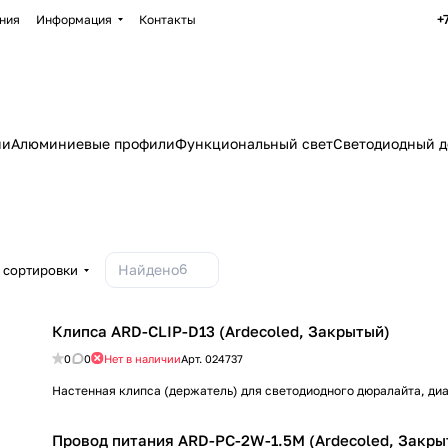
+
ния
Информация
Контакты
ии
Алюминиевые профили
Функциональный свет
Светодиодный д
6
Найдено
 сортировки
Клипса ARD-CLIP-D13 (Ardecoled, Закрытый)
0
0
Нет в наличии
Арт.
024737
Настенная клипса (держатель) для светодиодного дюралайта, ди
Провод питания ARD-PC-2W-1.5M (Ardecoled, Закры