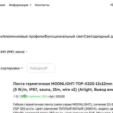
+
ния
Информация
Контакты
ии
Алюминиевые профили
Функциональный свет
Светодиодный д
4V [IP67, sauna]
6
Найдено
 сортировки
Лента герметичная MOONLIGHT-TOP-X320-13x12mm
(5 W/m, IP67, sauna, 15m, wire x2) (Arlight, Вывод вн
0
0
В наличии: 200
м
Арт.
051130
Гибкая герметичная лента (неон серии MOONLIGHT), сечение 12×
CSP 320 шт/м. Цвет свечения ТЕПЛЫЙ БЕЛЫЙ (3000 К), индекс ц
CRI>90, световой поток 250 лм/м, угол излучения 114°. Мощность 