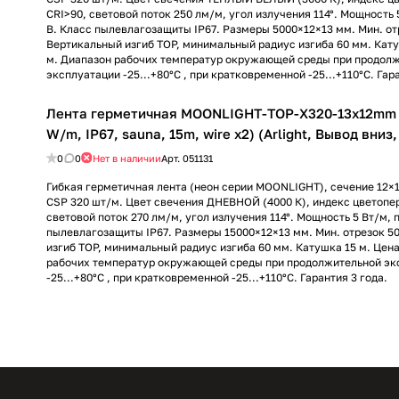
CRI>90, световой поток 250 лм/м, угол излучения 114°. Мощность 
В. Класс пылевлагозащиты IP67. Размеры 5000×12×13 мм. Мин. от
Вертикальный изгиб TOP, минимальный радиус изгиба 60 мм. Катуш
м. Диапазон рабочих температур окружающей среды при продол
эксплуатации -25...+80°С , при кратковременной -25...+110°С. Гара
Лента герметичная MOONLIGHT-TOP-X320-13x12mm 
W/m, IP67, sauna, 15m, wire x2) (Arlight, Вывод вниз,
0
0
Нет в наличии
Арт.
051131
Гибкая герметичная лента (неон серии MOONLIGHT), сечение 12×
CSP 320 шт/м. Цвет свечения ДНЕВНОЙ (4000 К), индекс цветопе
световой поток 270 лм/м, угол излучения 114°. Мощность 5 Вт/м, 
пылевлагозащиты IP67. Размеры 15000×12×13 мм. Мин. отрезок 5
изгиб TOP, минимальный радиус изгиба 60 мм. Катушка 15 м. Цена
рабочих температур окружающей среды при продолжительной эк
-25...+80°С , при кратковременной -25...+110°С. Гарантия 3 года.