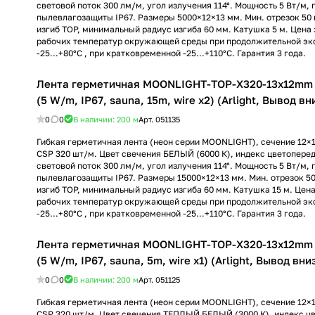
световой поток 300 лм/м, угол излучения 114°. Мощность 5 Вт/м, 
пылевлагозащиты IP67. Размеры 5000×12×13 мм. Мин. отрезок 50
изгиб TOP, минимальный радиус изгиба 60 мм. Катушка 5 м. Цена 
рабочих температур окружающей среды при продолжительной эк
-25...+80°С , при кратковременной -25...+110°С. Гарантия 3 года.
Лента герметичная MOONLIGHT-TOP-X320-13x12mm 
(5 W/m, IP67, sauna, 15m, wire x2) (Arlight, Вывод вн
0
0
В наличии: 200
м
Арт.
051135
Гибкая герметичная лента (неон серии MOONLIGHT), сечение 12×
CSP 320 шт/м. Цвет свечения БЕЛЫЙ (6000 К), индекс цветоперед
световой поток 300 лм/м, угол излучения 114°. Мощность 5 Вт/м, 
пылевлагозащиты IP67. Размеры 15000×12×13 мм. Мин. отрезок 5
изгиб TOP, минимальный радиус изгиба 60 мм. Катушка 15 м. Цена
рабочих температур окружающей среды при продолжительной эк
-25...+80°С , при кратковременной -25...+110°С. Гарантия 3 года.
Лента герметичная MOONLIGHT-TOP-X320-13x12mm
(5 W/m, IP67, sauna, 5m, wire x1) (Arlight, Вывод вниз
0
0
В наличии: 200
м
Арт.
051125
Гибкая герметичная лента (неон серии MOONLIGHT), сечение 12×
CSP 320 шт/м. Цвет свечения ТЕПЛЫЙ БЕЛЫЙ (3000 К), индекс ц