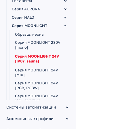
ГРЕЙЗЕРЫ
Серия AURORA
Серия HALO
Серия MOONLIGHT
Образцы неона
Серия MOONLIGHT 230V
[mono]
Серия MOONLIGHT 24V
[IP67, sauna]
Серия MOONLIGHT 24V
[MIX]
Серия MOONLIGHT 24V
[RGB, RGBW]
Серия MOONLIGHT 24V
[SPI, DMX512]
Системы автоматизации
Серия MOONLIGHT 3D 24V
[mono]
Алюминиевые профили
Серия MOONLIGHT
ROUND 24V [круглый,