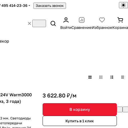
7 495 414-23-36
Заказать звонок
Войти
Сравнение
Избранное
Корзина
екор
 24V Warm3000
3 622.80 ₽/
м
из, 3 года)
В корзину
13 мм. Светодиоды
Купить в 1 клик
ветопередачи
5 Вт/м, питание 24