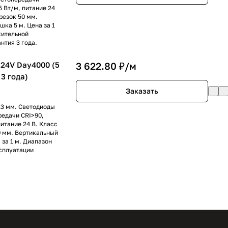
5 Вт/м, питание 24
резок 50 мм.
ка 5 м. Цена за 1
жительной
нтия 3 года.
24V Day4000 (5
3 622.80 ₽/
м
 3 года)
Заказать
13 мм. Светодиоды
редачи CRI>90,
питание 24 В. Класс
0 мм. Вертикальный
 за 1 м. Диапазон
сплуатации