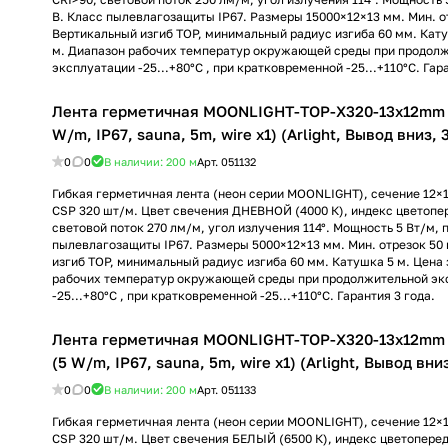
В. Класс пылевлагозащиты IP67. Размеры 15000×12×13 мм. Мин. о
Вертикальный изгиб TOP, минимальный радиус изгиба 60 мм. Катуш
м. Диапазон рабочих температур окружающей среды при продол
эксплуатации -25...+80°С , при кратковременной -25...+110°С. Гара
Лента герметичная MOONLIGHT-TOP-X320-13x12mm 
W/m, IP67, sauna, 5m, wire x1) (Arlight, Вывод вниз, 
0
0
В наличии: 200
м
Арт.
051132
Гибкая герметичная лента (неон серии MOONLIGHT), сечение 12×
CSP 320 шт/м. Цвет свечения ДНЕВНОЙ (4000 К), индекс цветопе
световой поток 270 лм/м, угол излучения 114°. Мощность 5 Вт/м, 
пылевлагозащиты IP67. Размеры 5000×12×13 мм. Мин. отрезок 50
изгиб TOP, минимальный радиус изгиба 60 мм. Катушка 5 м. Цена 
рабочих температур окружающей среды при продолжительной эк
-25...+80°С , при кратковременной -25...+110°С. Гарантия 3 года.
Лента герметичная MOONLIGHT-TOP-X320-13x12mm 
(5 W/m, IP67, sauna, 5m, wire x1) (Arlight, Вывод вниз
0
0
В наличии: 200
м
Арт.
051133
Гибкая герметичная лента (неон серии MOONLIGHT), сечение 12×
CSP 320 шт/м. Цвет свечения БЕЛЫЙ (6500 К), индекс цветоперед