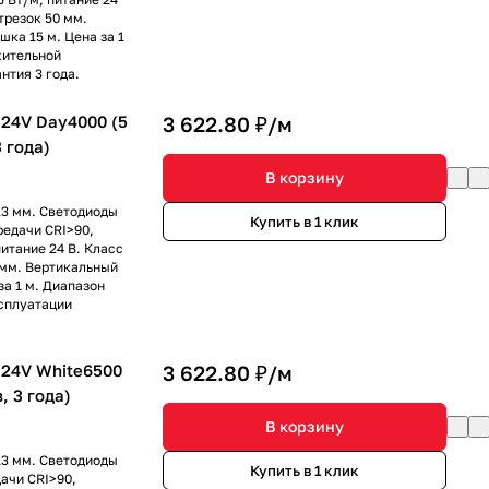
трезок 50 мм.
ка 15 м. Цена за 1
жительной
нтия 3 года.
24V Day4000 (5
3 622.80 ₽/
м
3 года)
В корзину
13 мм. Светодиоды
Купить в 1 клик
редачи CRI>90,
питание 24 В. Класс
 мм. Вертикальный
за 1 м. Диапазон
сплуатации
24V White6500
3 622.80 ₽/
м
, 3 года)
В корзину
13 мм. Светодиоды
Купить в 1 клик
ачи CRI>90,