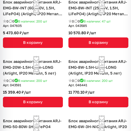
Блок аварийного питания ARJ-
Блок аварийного питания ARJ-
EMG-8W-INT (60-180V, 1.5H,
EMG-8W-INT (25-56V, 1.5H,
LiFePO4) (Arlight, IP20 Металл,
LiFePO4) (Arlight, IP20 Металл,
5 лет)
5 лет)
0
0
В наличии: 200
шт
0
0
В наличии: 47
шт
Арт.
047605
Арт.
043585
5 473.60 ₽/
шт
10 570.80 ₽/
шт
В корзину
В корзину
Блок аварийного питания ARJ-
Блок аварийного питания ARJ-
EMG-20W-1.5H-LiIon-LONG
EMG-8W-1.5H-LiIon-LONG
(Arlight, IP20 Металл, 5 лет)
(Arlight, IP20 Металл, 5 лет)
0
0
В наличии: 200
шт
0
0
В наличии: 200
шт
Арт.
043591
Арт.
046441
15 359.40 ₽/
шт
11 770.10 ₽/
шт
В корзину
В корзину
Блок аварийного питания ARJ-
Блок аварийного питания ARJ-
EMG-50-80W-1H-LiFePO4
EMG-6W-3H-NiCd (Arlight, IP20