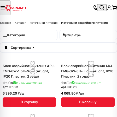
Главная
Каталог
Источники питания
Источники аварийного питания
Категории
Фильтры
Сортировка
Блок аварийного питания ARJ-
Блок аварийного питания ARJ-
EMG-6W-1.5H-NiCd (Arlight,
EMG-3W-3H-LiIon (Arlight, IP20
IP20 Пластик, 2 года)
Пластик, 2 года)
0
0
В наличии: 200
шт
0
0
В наличии: 200
шт
Арт.
031831
Арт.
036719
6 396.20 ₽/
шт
4 069.80 ₽/
шт
В корзину
В корзину