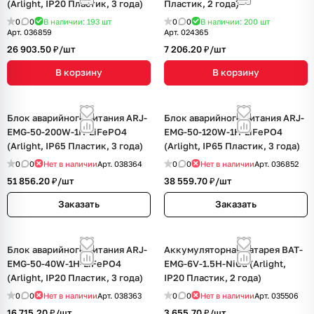
(Arlight, IP20 Пластик, 3 года)
Пластик, 2 года)
0
0
В наличии: 193
шт
0
0
В наличии: 200
шт
Арт.
036859
Арт.
024365
26 903.50 ₽/
шт
7 206.20 ₽/
шт
В корзину
В корзину
Блок аварийного питания ARJ-
Блок аварийного питания ARJ-
EMG-50-200W-1H-LiFePO4
EMG-50-120W-1H-LiFePO4
(Arlight, IP65 Пластик, 3 года)
(Arlight, IP65 Пластик, 3 года)
0
0
Нет в наличии
Арт.
038364
0
0
Нет в наличии
Арт.
036852
51 856.20 ₽/
шт
38 559.70 ₽/
шт
Заказать
Заказать
Блок аварийного питания ARJ-
Аккумуляторная батарея BAT-
EMG-50-40W-1H-LiFePO4
EMG-6V-1.5H-NiCd (Arlight,
(Arlight, IP20 Пластик, 3 года)
IP20 Пластик, 2 года)
0
0
Нет в наличии
Арт.
038363
0
0
Нет в наличии
Арт.
035506
16 715.20 ₽/
шт
3 655.70 ₽/
шт