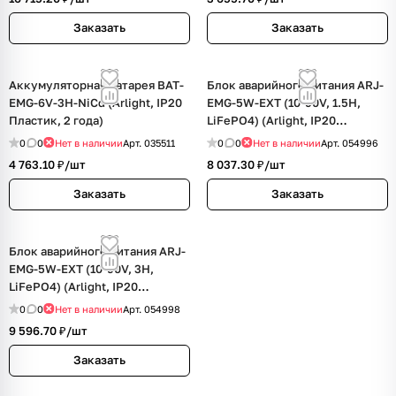
Заказать
Заказать
Аккумуляторная батарея BAT-
Блок аварийного питания ARJ-
EMG-6V-3H-NiCd (Arlight, IP20
EMG-5W-EXT (10-90V, 1.5H,
Пластик, 2 года)
LiFePO4) (Arlight, IP20
Пластик, 3 года)
0
0
Нет в наличии
Арт.
035511
0
0
Нет в наличии
Арт.
054996
4 763.10 ₽/
шт
8 037.30 ₽/
шт
Заказать
Заказать
Блок аварийного питания ARJ-
EMG-5W-EXT (10-90V, 3H,
LiFePO4) (Arlight, IP20
Пластик, 3 года)
0
0
Нет в наличии
Арт.
054998
9 596.70 ₽/
шт
Заказать