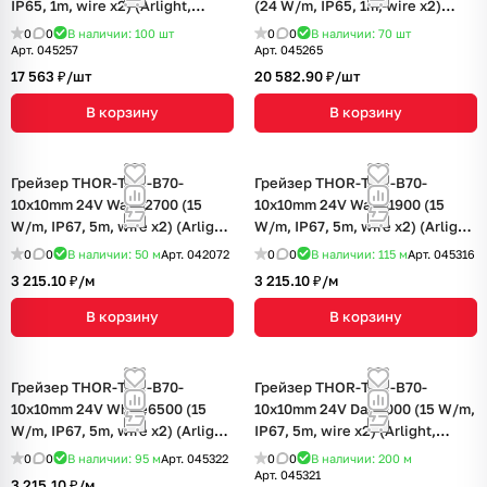
IP65, 1m, wire x2) (Arlight,
(24 W/m, IP65, 1m, wire x2)
Силикон)
(Arlight, Силикон)
0
0
В наличии: 100
шт
0
0
В наличии: 70
шт
Арт.
045257
Арт.
045265
17 563 ₽/
шт
20 582.90 ₽/
шт
В корзину
В корзину
Грейзер THOR-TOP-B70-
Грейзер THOR-TOP-B70-
10x10mm 24V Warm2700 (15
10x10mm 24V Warm1900 (15
W/m, IP67, 5m, wire x2) (Arlight,
W/m, IP67, 5m, wire x2) (Arlight,
Вывод вниз, 3 года)
Вывод вниз, 3 года)
0
0
В наличии: 50
м
Арт.
042072
0
0
В наличии: 115
м
Арт.
045316
3 215.10 ₽/
м
3 215.10 ₽/
м
В корзину
В корзину
Грейзер THOR-TOP-B70-
Грейзер THOR-TOP-B70-
10x10mm 24V White6500 (15
10x10mm 24V Day4000 (15 W/m,
W/m, IP67, 5m, wire x2) (Arlight,
IP67, 5m, wire x2) (Arlight,
Вывод вниз, 3 года)
Вывод вниз, 3 года)
0
0
В наличии: 95
м
Арт.
045322
0
0
В наличии: 200
м
Арт.
045321
3 215.10 ₽/
м