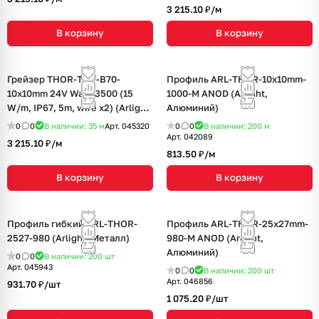
3 215.10 ₽/
м
В корзину
В корзину
Грейзер THOR-TOP-B70-
Профиль ARL-THOR-10x10mm-
10x10mm 24V Warm3500 (15
1000-M ANOD (Arlight,
W/m, IP67, 5m, wire x2) (Arlight,
Алюминий)
Вывод вниз, 3 года)
0
0
В наличии: 35
м
Арт.
045320
0
0
В наличии: 200
м
Арт.
042089
3 215.10 ₽/
м
813.50 ₽/
м
В корзину
В корзину
Профиль гибкий ARL-THOR-
Профиль ARL-THOR-25x27mm-
2527-980 (Arlight, Металл)
980-M ANOD (Arlight,
Алюминий)
0
0
В наличии: 200
шт
Арт.
045943
0
0
В наличии: 200
шт
Арт.
046856
931.70 ₽/
шт
1 075.20 ₽/
шт