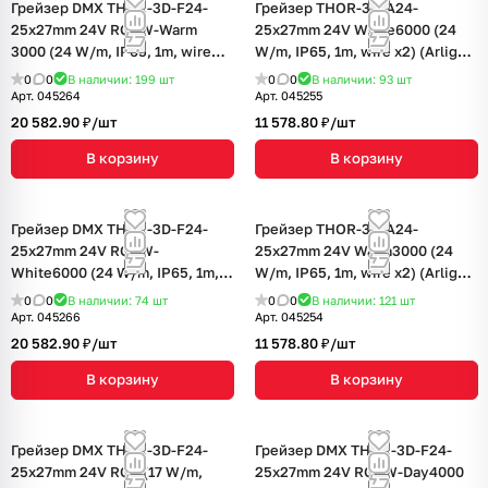
Грейзер DMX THOR-3D-F24-
Грейзер THOR-3D-A24-
25x27mm 24V RGBW-Warm
25x27mm 24V White6000 (24
3000 (24 W/m, IP65, 1m, wire
W/m, IP65, 1m, wire x2) (Arlight,
x2) (Arlight, Силикон)
Вывод прямой, 3 года)
0
0
В наличии: 199
шт
0
0
В наличии: 93
шт
Арт.
045264
Арт.
045255
20 582.90 ₽/
шт
11 578.80 ₽/
шт
В корзину
В корзину
Грейзер DMX THOR-3D-F24-
Грейзер THOR-3D-A24-
25x27mm 24V RGBW-
25x27mm 24V Warm3000 (24
White6000 (24 W/m, IP65, 1m,
W/m, IP65, 1m, wire x2) (Arlight,
wire x2) (Arlight, Силикон)
Вывод прямой, 3 года)
0
0
В наличии: 74
шт
0
0
В наличии: 121
шт
Арт.
045266
Арт.
045254
20 582.90 ₽/
шт
11 578.80 ₽/
шт
В корзину
В корзину
Грейзер DMX THOR-3D-F24-
Грейзер DMX THOR-3D-F24-
25x27mm 24V RGB (17 W/m,
25x27mm 24V RGBW-Day4000