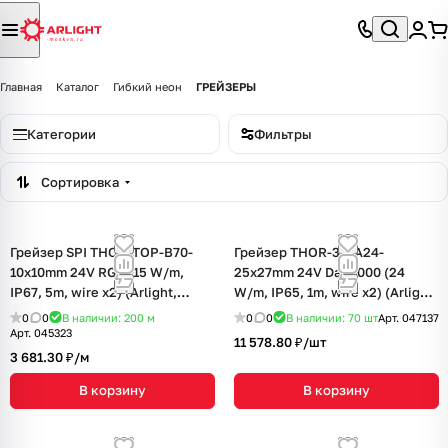
Главная
Каталог
Гибкий неон
ГРЕЙЗЕРЫ
Категории
Фильтры
Сортировка
Грейзер SPI THOR-TOP-B70-
Грейзер THOR-3D-A24-
10x10mm 24V RGB (15 W/m,
25x27mm 24V Day4000 (24
IP67, 5m, wire x2) (Arlight,
W/m, IP65, 1m, wire x2) (Arlight,
Вывод вниз, 3 года)
Вывод прямой, 3 года)
0
0
В наличии: 200
м
0
0
В наличии: 70
шт
Арт.
047137
Арт.
045323
11 578.80 ₽/
шт
3 681.30 ₽/
м
В корзину
В корзину