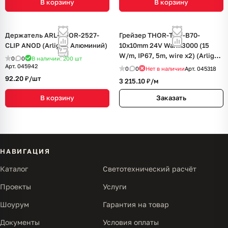
В корзину
В корзину
Держатель ARL-THOR-2527-
Грейзер THOR-TOP-B70-
CLIP ANOD (Arlight, Алюминий)
10x10mm 24V Warm3000 (15
W/m, IP67, 5m, wire x2) (Arlight,
0
0
В наличии: 200
шт
Вывод вниз, 3 года)
Арт.
045942
0
0
Нет в наличии
Арт.
045318
92.20 ₽/
шт
3 215.10 ₽/
м
В корзину
Заказать
НАВИГАЦИЯ
Каталог
Светотехнический расчёт
Проекты
Услуги
Шоурум
Гарантия на товар
Документы
Условия оплаты