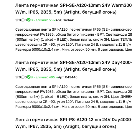
Лента герметичная SPI-SE-A120-10mm 24V Warm300
W/m, IP65, 2835, 5m) (Arlight, бегущий огонь)
0
0
В наличии: 55
м
Арт.
049441
Светодиодная лента SPI-A120, герметичная IP65 (SE - силиконово
микросхемой FW1935, обход битого пикселя - BPT. Светодиоды 28
(600шт на 5м) (1 pixel = 6 LED), белая плата, скотч 3М. Цвет ТЕП
цветопередачи CRI>90, угол 120°. Питание 24 В, мощность 11 Вт/м (
Размеры 5000x10x2.4 мм. Мин. отрезок 50 мм, 6 светодиодов. Цена
Лента герметичная SPI-SE-A120-10mm 24V Day4000-
W/m, IP65, 2835, 5m) (Arlight, бегущий огонь)
0
0
В наличии: 495
м
Арт.
049440
Светодиодная лента SPI-A120, герметичная IP65 (SE - силиконово
микросхемой FW1935, обход битого пикселя - BPT. Светодиоды 28
(600шт на 5м) (1 pixel = 6 LED), белая плата, скотч 3М. Цвет ДНЕ
цветопередачи CRI>90, угол 120°. Питание 24 В, мощность 11 Вт/м (
Размеры 5000x10x2.4 мм. Мин. отрезок 50 мм, 6 светодиодов. Цена
Лента герметичная SPI-PS-A120-12mm 24V Day4000-
W/m, IP67, 2835, 5m) (Arlight, бегущий огонь)