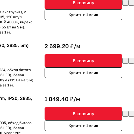
В корзину
 экструзия), с
Купить в 1 клик
35, 120 шт/м
ВНОЙ 4000K, индекс
55 Вт на 5 м).
а 1 м.
0, 2835, 5m)
2 699.20 ₽/
м
В корзину
934, обход битого
Купить в 1 клик
 6 LED), белая
т/м (115 Вт на 5 м).
 за 1 м.
m, IP20, 2835,
1 849.40 ₽/
м
В корзину
935, обход битого
Купить в 1 клик
 6 LED), белая
, угол 120°.