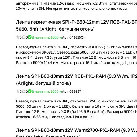
авторежима. Питание 12V, макс. мощн-ть 7.2 Вт/м (статический 
10мм, скотч 3М. Негерметичные прямоугольные коннекторы.
Лента герметичная SPI-P-B60-12mm 12V RGB-PX1-BP
5060, 5m) (Arlight, бегущий огонь)
0
0
В наличии: 1000
м
Арт.
041615(1)
Светодиодная лента SPI-B60, герметичная IP66 (P - силиконовая т
микросхемой SK6813. Светодиоды 5060, 60 шт/м (1 pixel = 1 LED), 
скотч 3М. Цвет RGB, угол 120°. Питание 12 В, мощность 8 Вт/м (40 
Размеры 5000x12x4 мм. Мин. отрезок 16.7 мм, 1 светодиод. Цена з
Лента SPI-B60-10mm 12V RGB-PX1-RAM (9.3 W/m, IP2
(Arlight, бегущий огонь)
0
0
В наличии: 1000
м
Арт.
033437
Светодиодная лента SPI-B60, открытая IP20, с микросхемой TX18
5060, 60 шт/м (1 pixel = 1 LED), белая плата 10 мм, скотч 3М. Цвет 
Питание 12 В, мощность 9.3 Вт/м (46.5 Вт на 5 м). Размеры 5000x1
отрезок 16.66 мм, 1 светодиод. Цена за 1 м.
Лента SPI-B60-10mm 12V Warm2700-PX1-RAM (9.3 W/