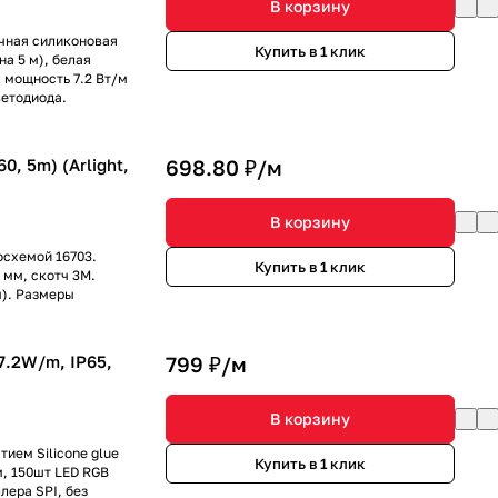
В корзину
ачная силиконовая
Купить в 1 клик
на 5 м), белая
, мощность 7.2 Вт/м
ветодиода.
, 5m) (Arlight,
698.80 ₽/
м
В корзину
осхемой 16703.
Купить в 1 клик
 мм, скотч 3M.
м). Размеры
7.2W/m, IP65,
799 ₽/
м
В корзину
ием Silicone glue
Купить в 1 клик
м, 150шт LED RGB
ллера SPI, без