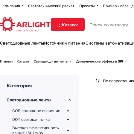
Компания
Светотехнический расчет
Проекты
Примеры освеще
Каталог
Светодиодные ленты
Источники питания
Системы автоматизац
Главная
Каталог
Светодиодные ленты
Динамические эффекты SPI
По возрастанию
Категория
Светодиодные ленты
COB сплошное свечение
DOT световая точка
Высокая эффективность
свыше 150 lm/W