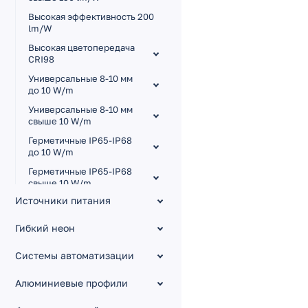
Высокая эффективность 200
lm/W
Высокая цветопередача
CRI98
Универсальные 8-10 мм
до 10 W/m
Универсальные 8-10 мм
свыше 10 W/m
Герметичные IP65-IP68
до 10 W/m
Герметичные IP65-IP68
свыше 10 W/m
Источники питания
Для сауны и бассейна
Узкие 3.5-5 мм
Гибкий неон
Широкие 15-85 мм
Системы автоматизации
Малый шаг резки
Изгиб на плоскости RZ
Алюминиевые профили
Управление тоном MIX,