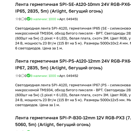
Лента герметичная SPI-SE-A120-10mm 24V RGB-PX6
IP65, 2835, 5m) (Arlight, бегущий огонь)
0
0
В наличии: 1000
м
Арт.
049451
Светодиодная лента SPI-A120, герметичная IP65 (SE - силиконово
микросхемой TM1934, обход битого пикселя - BPT. Светодиоды 28
(600шт на 5м) (1 pixel = 6 LED), белая плата, скотч 3М. Цвет RGB, 
24 В, мощность 23 Вт/м (115 Вт на 5 м). Размеры 5000x10x2.4 мм. 
6 светодиодов. Цена за 1 м.
Лента герметичная SPI-PS-A120-12mm 24V RGB-PX6
IP67, 2835, 5m) (Arlight, бегущий огонь)
0
0
В наличии: 1000
м
Арт.
049452
Светодиодная лента SPI-A120, герметичная IP67 (PS - силиконовая
микросхемой TM1934, обход битого пикселя - BPT. Светодиоды 28
(600шт на 5м) (1 pixel = 6 LED), белая плата, скотч 3М. Цвет RGB, 
24 В, мощность 23 Вт/м (115 Вт на 5 м). Размеры 5000x12x5 мм. Ми
светодиодов. Цена за 1 м.
Лента герметичная SPI-P-B30-12mm 12V RGB-PX3 (7
5060, 5m) (Arlight, бегущий огонь)