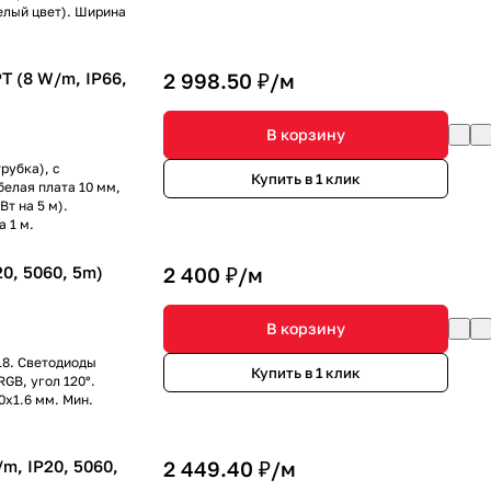
белый цвет). Ширина
T (8 W/m, IP66,
2 998.50 ₽/
м
В корзину
рубка), с
Купить в 1 клик
белая плата 10 мм,
Вт на 5 м).
а 1 м.
0, 5060, 5m)
2 400 ₽/
м
В корзину
18. Светодиоды
Купить в 1 клик
RGB, угол 120°.
0x1.6 мм. Мин.
m, IP20, 5060,
2 449.40 ₽/
м