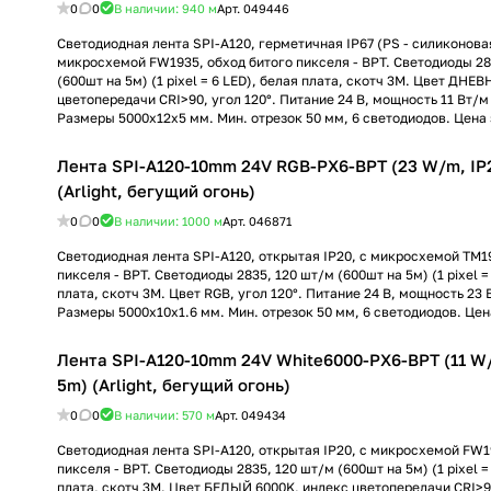
0
0
В наличии: 940
м
Арт.
049446
Светодиодная лента SPI-A120, герметичная IP67 (PS - силиконовая
микросхемой FW1935, обход битого пикселя - BPT. Светодиоды 28
(600шт на 5м) (1 pixel = 6 LED), белая плата, скотч 3М. Цвет ДНЕ
цветопередачи CRI>90, угол 120°. Питание 24 В, мощность 11 Вт/м (
Размеры 5000x12x5 мм. Мин. отрезок 50 мм, 6 светодиодов. Цена з
Лента SPI-A120-10mm 24V RGB-PX6-BPT (23 W/m, IP2
(Arlight, бегущий огонь)
0
0
В наличии: 1000
м
Арт.
046871
Светодиодная лента SPI-A120, открытая IP20, с микросхемой TM1
пикселя - BPT. Светодиоды 2835, 120 шт/м (600шт на 5м) (1 pixel =
плата, скотч 3М. Цвет RGB, угол 120°. Питание 24 В, мощность 23 В
Размеры 5000x10x1.6 мм. Мин. отрезок 50 мм, 6 светодиодов. Цена
Лента SPI-A120-10mm 24V White6000-PX6-BPT (11 W/
5m) (Arlight, бегущий огонь)
0
0
В наличии: 570
м
Арт.
049434
Светодиодная лента SPI-A120, открытая IP20, с микросхемой FW1
пикселя - BPT. Светодиоды 2835, 120 шт/м (600шт на 5м) (1 pixel =
плата, скотч 3М. Цвет БЕЛЫЙ 6000K, индекс цветопередачи CRI>90