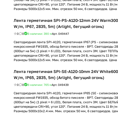
цветопередачи CRI>90, угол 120°. Питание 24 В, мощность 11 Вт/м (
Размеры 5000x12x5 мм. Мин. отрезок 50 мм, 6 светодиодов. Цена з
Лента герметичная SPI-PS-A120-12mm 24V Warm300
W/m, IP67, 2835, 5m) (Arlight, бегущий огонь)
0
0
В наличии: 390
м
Арт.
049447
Светодиодная лента SPI-A120, герметичная IP67 (PS - силиконовая
микросхемой FW1935, обход битого пикселя - BPT. Светодиоды 28
(600шт на 5м) (1 pixel = 6 LED), белая плата, скотч 3М. Цвет ТЕП
цветопередачи CRI>90, угол 120°. Питание 24 В, мощность 11 Вт/м (
Размеры 5000x12x5 мм. Мин. отрезок 50 мм, 6 светодиодов. Цена з
Лента герметичная SPI-SE-A120-10mm 24V White600
W/m, IP65, 2835, 5m) (Arlight, бегущий огонь)
0
0
В наличии: 765
м
Арт.
049439
Светодиодная лента SPI-A120, герметичная IP65 (SE - силиконово
микросхемой FW1935, обход битого пикселя - BPT. Светодиоды 28
(600шт на 5м) (1 pixel = 6 LED), белая плата, скотч 3М. Цвет БЕЛ
цветопередачи CRI>90, угол 120°. Питание 24 В, мощность 11 Вт/м (
Размеры 5000x10x2.4 мм. Мин. отрезок 50 мм, 6 светодиодов. Цена