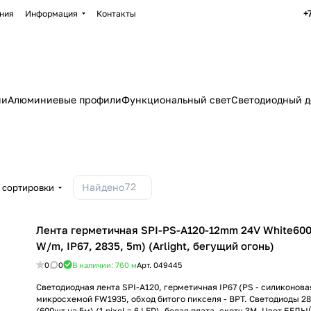
+
ния
Информация
Контакты
ии
Алюминиевые профили
Функциональный свет
Светодиодный д
72
Найдено
 сортировки
Лента герметичная SPI-PS-A120-12mm 24V White600
W/m, IP67, 2835, 5m) (Arlight, бегущий огонь)
0
0
В наличии: 760
м
Арт.
049445
Светодиодная лента SPI-A120, герметичная IP67 (PS - силиконовая
микросхемой FW1935, обход битого пикселя - BPT. Светодиоды 28
(600шт на 5м) (1 pixel = 6 LED), белая плата, скотч 3М. Цвет БЕЛ