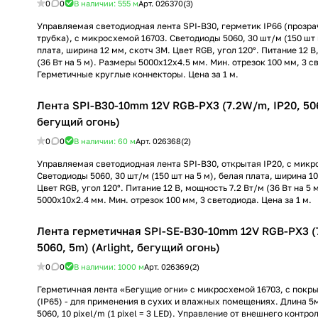
0
0
В наличии: 555
м
Арт.
026370(3)
Управляемая светодиодная лента SPI-B30, герметик IP66 (прозр
трубка), с микросхемой 16703. Светодиоды 5060, 30 шт/м (150 шт 
плата, ширина 12 мм, скотч 3M. Цвет RGB, угол 120°. Питание 12 В
(36 Вт на 5 м). Размеры 5000x12x4.5 мм. Мин. отрезок 100 мм, 3 с
Герметичные круглые коннекторы. Цена за 1 м.
Лента SPI-B30-10mm 12V RGB-PX3 (7.2W/m, IP20, 5060
бегущий огонь)
0
0
В наличии: 60
м
Арт.
026368(2)
Управляемая светодиодная лента SPI-B30, открытая IP20, с микр
Светодиоды 5060, 30 шт/м (150 шт на 5 м), белая плата, ширина 10
Цвет RGB, угол 120°. Питание 12 В, мощность 7.2 Вт/м (36 Вт на 5 
5000x10x2.4 мм. Мин. отрезок 100 мм, 3 светодиода. Цена за 1 м.
Лента герметичная SPI-SE-B30-10mm 12V RGB-PX3 (
5060, 5m) (Arlight, бегущий огонь)
0
0
В наличии: 1000
м
Арт.
026369(2)
Герметичная лента «Бегущие огни» с микросхемой 16703, с покрыт
(IP65) - для применения в сухих и влажных помещениях. Длина 5
5060, 10 pixel/m (1 pixel = 3 LED). Управление от внешнего контро