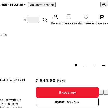
7 495 414-23-36
Заказать звонок
Войти
Сравнение
Избранное
Корзина
екор
0-PX6-BPT (11
2 549.60 ₽/
м
В корзину
 экструзия), с
Купить в 1 клик
35, 120 шт/м
ЫЙ 6000K, индекс