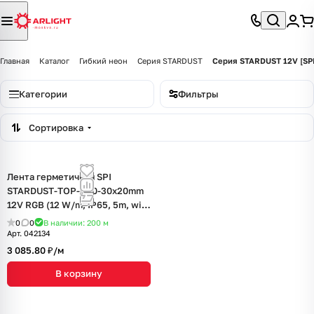
Главная
Каталог
Гибкий неон
Серия STARDUST
Серия STARDUST 12V [SPI
Категории
Фильтры
Сортировка
Лента герметичная SPI
STARDUST-TOP-B60-30x20mm
12V RGB (12 W/m, IP65, 5m, wire
x1) (Arlight, 12 Вт/м, IP65)
0
0
В наличии: 200
м
Арт.
042134
3 085.80 ₽/
м
В корзину