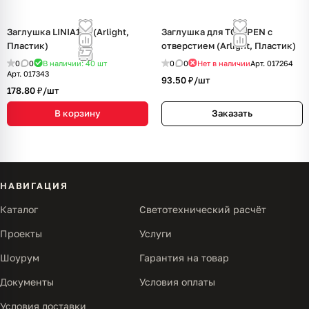
Заглушка LINIA140 (Arlight,
Заглушка для TOP-PEN с
Пластик)
отверстием (Arlight, Пластик)
0
0
В наличии: 40
шт
0
0
Нет в наличии
Арт.
017264
Арт.
017343
93.50 ₽/
шт
178.80 ₽/
шт
В корзину
Заказать
НАВИГАЦИЯ
Каталог
Светотехнический расчёт
Проекты
Услуги
Шоурум
Гарантия на товар
Документы
Условия оплаты
Условия доставки