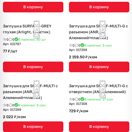
В корзину
В корзину
Заглушка SURFACE-GREY
Заглушка для SHELF-MULTI-G с
глухая (Arlight, Пластик)
разъемом (ANR,
Алюминий+пластик)
0
0
В наличии: 80
шт
Арт.
021787
0
0
В наличии: 8
ком
Арт.
017298
77 ₽/
шт
2 159.50 ₽/
ком
В корзину
В корзину
Заглушка для SHELF-MULTI с
Заглушка для SHELF-MULTI-G с
разъемом (ANR,
отверстием (ANR, Алюминий)
Алюминий+пластик)
0
0
В наличии: 17
ком
Арт.
017308
0
0
В наличии: 8
ком
Арт.
017299
729 ₽/
ком
2 022 ₽/
ком
В корзину
В корзину