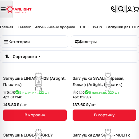
Главная
Каталог
Алюминиевые профили
TOP, LEDs-ON
Заглушки для TOP
Категории
Фильтры
Сортировка
Заглушка LINIA53-H28 (Arlight,
Заглушка SWALL (Правая,
Пластик)
Левая) (Arlight, Пластик)
0
0
В наличии: 122
шт
0
0
В наличии: 320
шт
Арт.
017340
Арт.
017337
145.80 ₽/
шт
137.60 ₽/
шт
В корзину
В корзину
Заглушка EDGE-08-GREY
Заглушка для SHELF-MULTI с