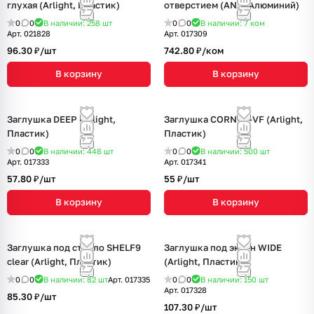
глухая (Arlight, Пластик)
отверстием (ANR, Алюминий)
0
0
В наличии: 258
шт
0
0
В наличии: 7
ком
Арт.
021828
Арт.
017309
96.30 ₽/
шт
742.80 ₽/
ком
В корзину
В корзину
Заглушка DEEP (Arlight,
Заглушка CORNER-VF (Arlight,
Пластик)
Пластик)
0
0
В наличии: 448
шт
0
0
В наличии: 500
шт
Арт.
017333
Арт.
017341
57.80 ₽/
шт
55 ₽/
шт
В корзину
В корзину
Заглушка под стекло SHELF9
Заглушка под экран WIDE
clear (Arlight, Пластик)
(Arlight, Пластик)
0
0
В наличии: 82
шт
Арт.
017335
0
0
В наличии: 150
шт
Арт.
017328
85.30 ₽/
шт
107.30 ₽/
шт