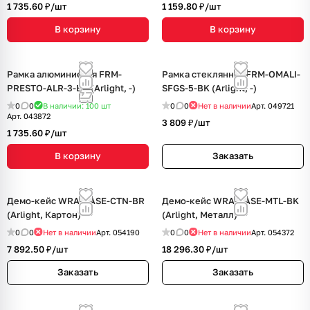
1 735.60 ₽/
шт
1 159.80 ₽/
шт
В корзину
В корзину
Рамка алюминиевая FRM-
Рамка стеклянная FRM-OMALI-
PRESTO-ALR-3-BK (Arlight, -)
SFGS-5-BK (Arlight, -)
0
0
В наличии: 100
шт
0
0
Нет в наличии
Арт.
049721
Арт.
043872
3 809 ₽/
шт
1 735.60 ₽/
шт
В корзину
Заказать
Демо-кейс WRA-CASE-CTN-BR
Демо-кейс WRA-CASE-MTL-BK
(Arlight, Картон)
(Arlight, Металл)
0
0
Нет в наличии
Арт.
054190
0
0
Нет в наличии
Арт.
054372
7 892.50 ₽/
шт
18 296.30 ₽/
шт
Заказать
Заказать