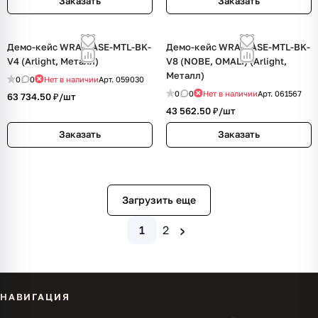
Заказать
Заказать
Демо-кейс WRA-CASE-MTL-BK-
Демо-кейс WRA-CASE-MTL-BK-
V4 (Arlight, Металл)
V8 (NOBE, OMALI) (Arlight,
Металл)
0
0
Нет в наличии
Арт.
059030
0
0
Нет в наличии
Арт.
061567
63 734.50 ₽/
шт
43 562.50 ₽/
шт
Заказать
Заказать
Загрузить еще
›
1
2
НАВИГАЦИЯ