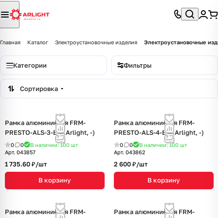
Главная
Каталог
Электроустановочные изделия
Электроустановочные из
Категории
Фильтры
Сортировка
Рамка алюминиевая FRM-
Рамка алюминиевая FRM-
PRESTO-ALS-3-BK (Arlight, -)
PRESTO-ALS-4-BK (Arlight, -)
0
0
В наличии: 100
шт
0
0
В наличии: 100
шт
Арт.
043857
Арт.
043862
1 735.60 ₽/
шт
2 600 ₽/
шт
В корзину
В корзину
Рамка алюминиевая FRM-
Рамка алюминиевая FRM-